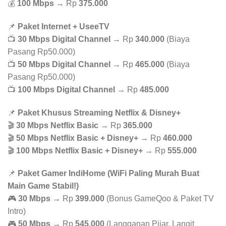
💰
100 Mbps
→ Rp
375.000
📌
Paket Internet + UseeTV
📺
30 Mbps Digital Channel
→ Rp
340.000
(Biaya
Pasang Rp50.000)
📺
50 Mbps Digital Channel
→ Rp
465.000
(Biaya
Pasang Rp50.000)
📺
100 Mbps Digital Channel
→ Rp
485.000
📌
Paket Khusus Streaming Netflix & Disney+
🎬
30 Mbps Netflix Basic
→ Rp
365.000
🎬
50 Mbps Netflix Basic + Disney+
→ Rp
460.000
🎬
100 Mbps Netflix Basic + Disney+
→ Rp
555.000
📌
Paket Gamer IndiHome (WiFi Paling Murah Buat
Main Game Stabil!)
🎮
30 Mbps
→ Rp
399.000
(Bonus GameQoo & Paket TV
Intro)
🎮
50 Mbps
→ Rp
545.000
(Langganan Pijar, Langit