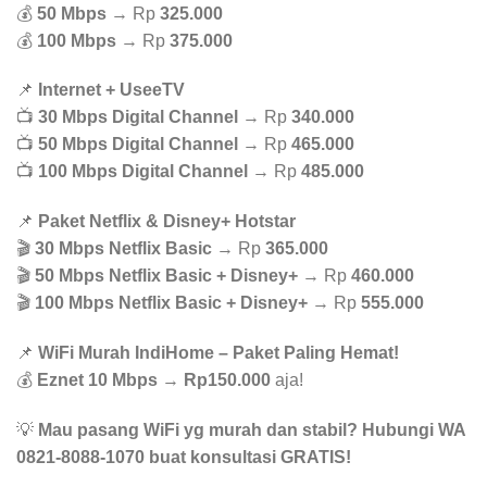
💰
50 Mbps
→ Rp
325.000
💰
100 Mbps
→ Rp
375.000
📌
Internet + UseeTV
📺
30 Mbps Digital Channel
→ Rp
340.000
📺
50 Mbps Digital Channel
→ Rp
465.000
📺
100 Mbps Digital Channel
→ Rp
485.000
📌
Paket Netflix & Disney+ Hotstar
🎬
30 Mbps Netflix Basic
→ Rp
365.000
🎬
50 Mbps Netflix Basic + Disney+
→ Rp
460.000
🎬
100 Mbps Netflix Basic + Disney+
→ Rp
555.000
📌
WiFi Murah IndiHome – Paket Paling Hemat!
💰
Eznet 10 Mbps
→
Rp150.000
aja!
💡
Mau pasang WiFi yg murah dan stabil? Hubungi WA
0821-8088-1070 buat konsultasi GRATIS!