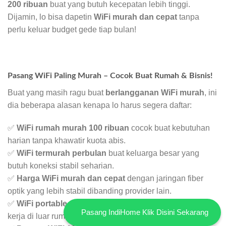
200 ribuan
buat yang butuh kecepatan lebih tinggi.
Dijamin, lo bisa dapetin
WiFi murah dan cepat
tanpa
perlu keluar budget gede tiap bulan!
Pasang WiFi Paling Murah – Cocok Buat Rumah & Bisnis!
Buat yang masih ragu buat
berlangganan WiFi murah
, ini
dia beberapa alasan kenapa lo harus segera daftar:
✅
WiFi rumah murah 100 ribuan
cocok buat kebutuhan
harian tanpa khawatir kuota abis.
✅
WiFi termurah perbulan
buat keluarga besar yang
butuh koneksi stabil seharian.
✅
Harga WiFi murah dan cepat
dengan jaringan fiber
optik yang lebih stabil dibanding provider lain.
✅
WiFi portable unlimited murah
buat lo yang sering
Pasang IndiHome Klik Disini Sekarang
kerja di luar rumah atau butuh koneksi fleksibel.