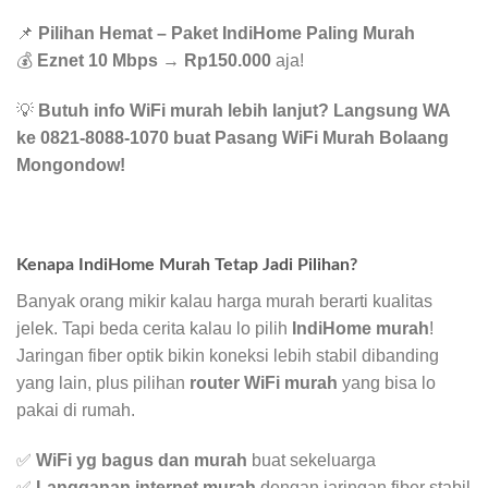
📌
Pilihan Hemat – Paket IndiHome Paling Murah
💰
Eznet 10 Mbps
→
Rp150.000
aja!
💡
Butuh info WiFi murah lebih lanjut? Langsung WA
ke 0821-8088-1070 buat Pasang WiFi Murah Bolaang
Mongondow!
Kenapa IndiHome Murah Tetap Jadi Pilihan?
Banyak orang mikir kalau harga murah berarti kualitas
jelek. Tapi beda cerita kalau lo pilih
IndiHome murah
!
Jaringan fiber optik bikin koneksi lebih stabil dibanding
yang lain, plus pilihan
router WiFi murah
yang bisa lo
pakai di rumah.
✅
WiFi yg bagus dan murah
buat sekeluarga
✅
Langganan internet murah
dengan jaringan fiber stabil