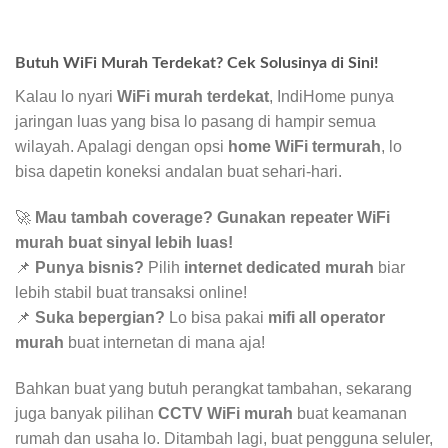
Butuh WiFi Murah Terdekat? Cek Solusinya di Sini!
Kalau lo nyari
WiFi murah terdekat
, IndiHome punya
jaringan luas yang bisa lo pasang di hampir semua
wilayah. Apalagi dengan opsi
home WiFi termurah
, lo
bisa dapetin koneksi andalan buat sehari-hari.
🚀
Mau tambah coverage? Gunakan repeater WiFi
murah buat sinyal lebih luas!
📌
Punya bisnis?
Pilih
internet dedicated murah
biar
lebih stabil buat transaksi online!
📌
Suka bepergian?
Lo bisa pakai
mifi all operator
murah
buat internetan di mana aja!
Bahkan buat yang butuh perangkat tambahan, sekarang
juga banyak pilihan
CCTV WiFi murah
buat keamanan
rumah dan usaha lo. Ditambah lagi, buat pengguna seluler,