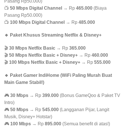
Pasang Rp50.000)
📺
50 Mbps Digital Channel
→ Rp
465.000
(Biaya
Pasang Rp50.000)
📺
100 Mbps Digital Channel
→ Rp
485.000
🔹 Paket Khusus Streaming Netflix & Disney+
🎬
30 Mbps Netflix Basic
→ Rp
365.000
🎬
50 Mbps Netflix Basic + Disney+
→ Rp
460.000
🎬
100 Mbps Netflix Basic + Disney+
→ Rp
555.000
🔹 Paket Gamer IndiHome (WiFi Paling Murah Buat
Main Game Stabil!)
🎮
30 Mbps
→ Rp
399.000
(Bonus GameQoo & Paket TV
Intro)
🎮
50 Mbps
→ Rp
545.000
(Langganan Pijar, Langit
Musik, Disney+ Hotstar)
🎮
100 Mbps
→ Rp
895.000
(Semua benefit di atas!)