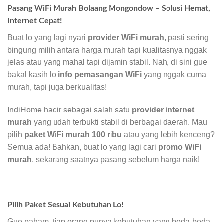
Pasang WiFi Murah Bolaang Mongondow – Solusi Hemat,
Internet Cepat!
Buat lo yang lagi nyari
provider WiFi murah
, pasti sering
bingung milih antara harga murah tapi kualitasnya nggak
jelas atau yang mahal tapi dijamin stabil. Nah, di sini gue
bakal kasih lo
info pemasangan WiFi
yang nggak cuma
murah, tapi juga berkualitas!
IndiHome hadir sebagai salah satu
provider internet
murah
yang udah terbukti stabil di berbagai daerah. Mau
pilih
paket WiFi murah 100 ribu
atau yang lebih kenceng?
Semua ada! Bahkan, buat lo yang lagi cari
promo WiFi
murah
, sekarang saatnya pasang sebelum harga naik!
Pilih Paket Sesuai Kebutuhan Lo!
Gue paham, tiap orang punya kebutuhan yang beda-beda