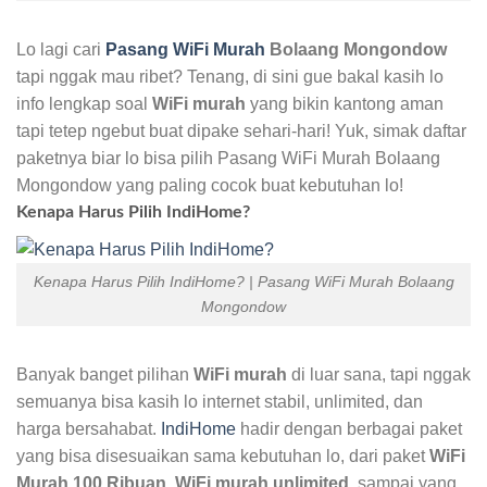
Lo lagi cari
Pasang WiFi Murah
Bolaang Mongondow
tapi nggak mau ribet? Tenang, di sini gue bakal kasih lo
info lengkap soal
WiFi murah
yang bikin kantong aman
tapi tetep ngebut buat dipake sehari-hari! Yuk, simak daftar
paketnya biar lo bisa pilih Pasang WiFi Murah Bolaang
Mongondow yang paling cocok buat kebutuhan lo!
Kenapa Harus Pilih IndiHome?
Kenapa Harus Pilih IndiHome? | Pasang WiFi Murah Bolaang
Mongondow
Banyak banget pilihan
WiFi murah
di luar sana, tapi nggak
semuanya bisa kasih lo internet stabil, unlimited, dan
harga bersahabat.
IndiHome
hadir dengan berbagai paket
yang bisa disesuaikan sama kebutuhan lo, dari paket
WiFi
Murah 100 Ribuan
,
WiFi murah unlimited
, sampai yang