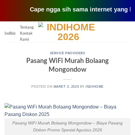
Cape ngga sih sama internet yang lemot? c
Skip
Tentang
to
Indibiz
Kontak
content
Kami
SERVICE PROVIDERS
Pasang WiFi Murah Bolaang
Mongondow
POSTED ON
MARET 3, 2025
BY
INDIHOME
Pasang WiFi Murah Bolaang Mongondow – Biaya Pasang
Diskon Promo Spesial Agustus 2026