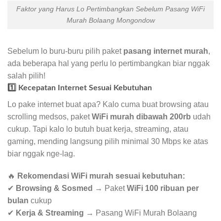
Faktor yang Harus Lo Pertimbangkan Sebelum Pasang WiFi
Murah Bolaang Mongondow
Sebelum lo buru-buru pilih paket
pasang internet murah
,
ada beberapa hal yang perlu lo pertimbangkan biar nggak
salah pilih!
1️⃣ Kecepatan Internet Sesuai Kebutuhan
Lo pake internet buat apa? Kalo cuma buat browsing atau
scrolling medsos, paket
WiFi murah dibawah 200rb
udah
cukup. Tapi kalo lo butuh buat kerja, streaming, atau
gaming, mending langsung pilih minimal 30 Mbps ke atas
biar nggak nge-lag.
🔥
Rekomendasi WiFi murah sesuai kebutuhan:
✔
Browsing & Sosmed
→ Paket
WiFi 100 ribuan per
bulan
cukup
✔
Kerja & Streaming
→ Pasang WiFi Murah Bolaang