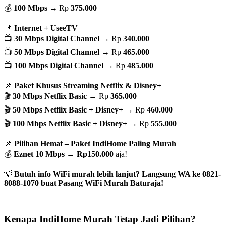
💰
100 Mbps
→ Rp
375.000
📌
Internet + UseeTV
📺
30 Mbps Digital Channel
→ Rp
340.000
📺
50 Mbps Digital Channel
→ Rp
465.000
📺
100 Mbps Digital Channel
→ Rp
485.000
📌
Paket Khusus Streaming Netflix & Disney+
🎬
30 Mbps Netflix Basic
→ Rp
365.000
🎬
50 Mbps Netflix Basic + Disney+
→ Rp
460.000
🎬
100 Mbps Netflix Basic + Disney+
→ Rp
555.000
📌
Pilihan Hemat – Paket IndiHome Paling Murah
💰
Eznet 10 Mbps
→
Rp150.000
aja!
💡
Butuh info WiFi murah lebih lanjut? Langsung WA ke 0821-
8088-1070 buat Pasang WiFi Murah Baturaja!
Kenapa IndiHome Murah Tetap Jadi Pilihan?