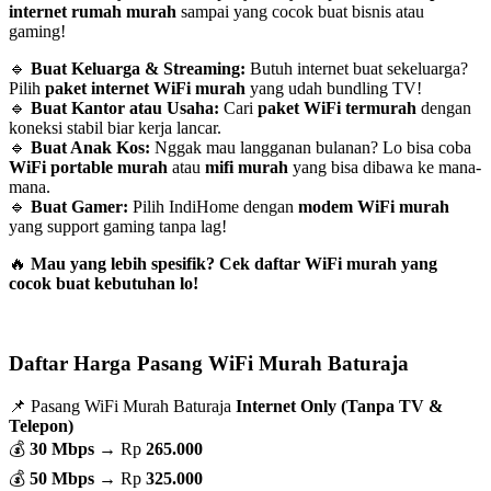
internet rumah murah
sampai yang cocok buat bisnis atau
gaming!
🔹
Buat Keluarga & Streaming:
Butuh internet buat sekeluarga?
Pilih
paket internet WiFi murah
yang udah bundling TV!
🔹
Buat Kantor atau Usaha:
Cari
paket WiFi termurah
dengan
koneksi stabil biar kerja lancar.
🔹
Buat Anak Kos:
Nggak mau langganan bulanan? Lo bisa coba
WiFi portable murah
atau
mifi murah
yang bisa dibawa ke mana-
mana.
🔹
Buat Gamer:
Pilih IndiHome dengan
modem WiFi murah
yang support gaming tanpa lag!
🔥
Mau yang lebih spesifik? Cek daftar WiFi murah yang
cocok buat kebutuhan lo!
Daftar Harga Pasang WiFi Murah Baturaja
📌 Pasang WiFi Murah Baturaja
Internet Only (Tanpa TV &
Telepon)
💰
30 Mbps
→ Rp
265.000
💰
50 Mbps
→ Rp
325.000