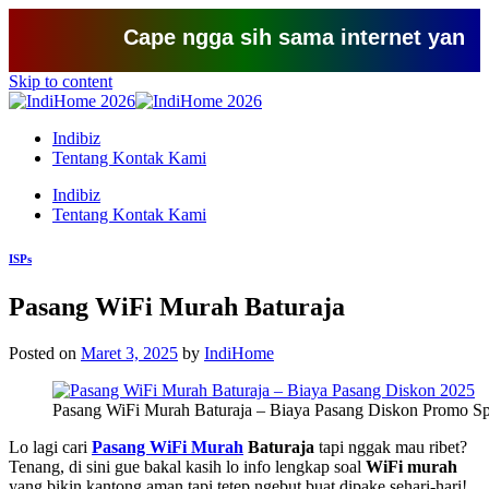
Cape ngga sih sama internet yang lemot?
Skip to content
Indibiz
Tentang Kontak Kami
Indibiz
Tentang Kontak Kami
ISPs
Pasang WiFi Murah Baturaja
Posted on
Maret 3, 2025
by
IndiHome
Pasang WiFi Murah Baturaja – Biaya Pasang Diskon Promo Sp
Lo lagi cari
Pasang WiFi Murah
Baturaja
tapi nggak mau ribet?
Tenang, di sini gue bakal kasih lo info lengkap soal
WiFi murah
yang bikin kantong aman tapi tetep ngebut buat dipake sehari-hari!