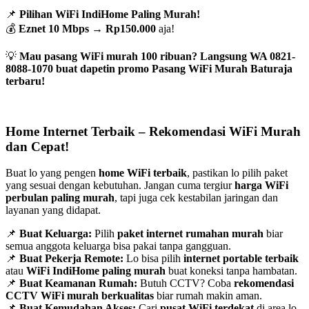
📌
Pilihan WiFi IndiHome Paling Murah!
💰
Eznet 10 Mbps
→
Rp150.000
aja!
💡
Mau pasang WiFi murah 100 ribuan? Langsung WA 0821-
8088-1070 buat dapetin promo Pasang WiFi Murah Baturaja
terbaru!
Home Internet Terbaik – Rekomendasi WiFi Murah
dan Cepat!
Buat lo yang pengen
home WiFi terbaik
, pastikan lo pilih paket
yang sesuai dengan kebutuhan. Jangan cuma tergiur
harga WiFi
perbulan paling murah
, tapi juga cek kestabilan jaringan dan
layanan yang didapat.
📌
Buat Keluarga:
Pilih
paket internet rumahan murah
biar
semua anggota keluarga bisa pakai tanpa gangguan.
📌
Buat Pekerja Remote:
Lo bisa pilih
internet portable terbaik
atau
WiFi IndiHome paling murah
buat koneksi tanpa hambatan.
📌
Buat Keamanan Rumah:
Butuh CCTV? Coba
rekomendasi
CCTV WiFi murah berkualitas
biar rumah makin aman.
📌
Buat Kemudahan Akses:
Cari
pusat WiFi terdekat
di area lo