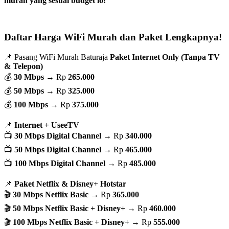
murah yang sesuai budget lo!
Daftar Harga WiFi Murah dan Paket Lengkapnya!
📌 Pasang WiFi Murah Baturaja
Paket Internet Only (Tanpa TV
& Telepon)
💰
30 Mbps
→ Rp
265.000
💰
50 Mbps
→ Rp
325.000
💰
100 Mbps
→ Rp
375.000
📌
Internet + UseeTV
📺
30 Mbps Digital Channel
→ Rp
340.000
📺
50 Mbps Digital Channel
→ Rp
465.000
📺
100 Mbps Digital Channel
→ Rp
485.000
📌
Paket Netflix & Disney+ Hotstar
🎬
30 Mbps Netflix Basic
→ Rp
365.000
🎬
50 Mbps Netflix Basic + Disney+
→ Rp
460.000
🎬
100 Mbps Netflix Basic + Disney+
→ Rp
555.000