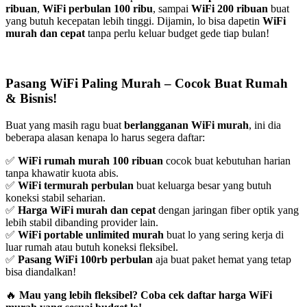
ribuan
,
WiFi perbulan 100 ribu
, sampai
WiFi 200 ribuan
buat
yang butuh kecepatan lebih tinggi. Dijamin, lo bisa dapetin
WiFi
murah dan cepat
tanpa perlu keluar budget gede tiap bulan!
Pasang WiFi Paling Murah – Cocok Buat Rumah
& Bisnis!
Buat yang masih ragu buat
berlangganan WiFi murah
, ini dia
beberapa alasan kenapa lo harus segera daftar:
✅
WiFi rumah murah 100 ribuan
cocok buat kebutuhan harian
tanpa khawatir kuota abis.
✅
WiFi termurah perbulan
buat keluarga besar yang butuh
koneksi stabil seharian.
✅
Harga WiFi murah dan cepat
dengan jaringan fiber optik yang
lebih stabil dibanding provider lain.
✅
WiFi portable unlimited murah
buat lo yang sering kerja di
luar rumah atau butuh koneksi fleksibel.
✅
Pasang WiFi 100rb perbulan
aja buat paket hemat yang tetap
bisa diandalkan!
🔥
Mau yang lebih fleksibel? Coba cek daftar harga WiFi