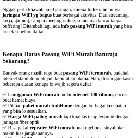
Nggak perlu khawatir soal jaringan, karena IndiHome punya
jaringan WiFi yg bagus
buat berbagai aktivitas. Dari streaming,
kerja, gaming, sampai meeting online, semuanya lancar tanpa
buffering! Ditambah lagi, ada
info pasang WiFi murah
yang bisa
lo cek sebelum daftar.
Kenapa Harus Pasang WiFi Murah Baturaja
Sekarang?
Banyak orang masih ragu buat
pasang WiFi termurah
, padahal
internet stabil itu udah jadi kebutuhan utama. Nah, di sini gue kasih
beberapa alasan kenapa lo wajib segera daftar!
✅
Langganan WiFi murah
mulai
internet 100 ribuan
, cocok
buat hemat biaya.
✅ Pilihan
paket murah IndiHome
dengan berbagai kecepatan
yang bisa lo sesuaikan.
✅
Harga WiFi paling murah
tapi kualitas tetap terjamin dengan
jaringan fiber optik.
✅ Bisa pakai
repeater WiFi murah
buat ngeboost sinyal biar
makin luas jangkauannya.