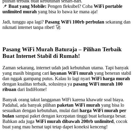
pilihan terbaik buat kebutuhan sehari-hari.
📌
Buat yang Mobile:
Pengen fleksibel? Coba
WiFi portable
unlimited murah
yang bisa lo bawa ke mana aja!
Jadi, tunggu apa lagi?
Pasang WiFi 100rb perbulan
sekarang dan
nikmati internet tanpa ribet! 🚀
Pasang WiFi Murah Baturaja – Pilihan Terbaik
Buat Internet Stabil di Rumah!
Zaman sekarang, internet udah jadi kebutuhan utama. Tapi banyak
yang masih bingung cari
layanan WiFi murah
yang beneran stabil
dan nggak gampang putus. Kalau lo lagi nyari
WiFi harga murah
dengan kualitas terbaik, solusinya ya
pasang WiFi murah 100
ribuan
dari IndiHome!
Banyak orang takut langganan WiFi karena khawatir soal biaya.
Padahal, ada banyak pilihan
paketan WiFi murah
yang bisa lo
sesuaikan dengan kebutuhan, mulai dari
harga WiFi murah per
bulan
sampai paket dengan kecepatan tinggi buat keluarga besar.
Bahkan ada juga
WiFi murah dibawah 200rb unlimited
, cocok
buat yang mau hemat tapi tetap dapet koneksi kenceng!