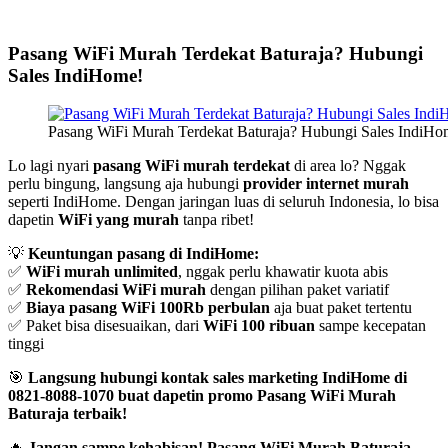
Pasang WiFi Murah Terdekat Baturaja? Hubungi
Sales IndiHome!
Pasang WiFi Murah Terdekat Baturaja? Hubungi Sales IndiHom
Lo lagi nyari
pasang WiFi murah terdekat
di area lo? Nggak
perlu bingung, langsung aja hubungi
provider internet murah
seperti IndiHome. Dengan jaringan luas di seluruh Indonesia, lo bisa
dapetin
WiFi yang murah
tanpa ribet!
💡
Keuntungan pasang di IndiHome:
✅
WiFi murah unlimited
, nggak perlu khawatir kuota abis
✅
Rekomendasi WiFi murah
dengan pilihan paket variatif
✅
Biaya pasang WiFi 100Rb perbulan
aja buat paket tertentu
✅ Paket bisa disesuaikan, dari
WiFi 100 ribuan
sampe kecepatan
tinggi
🎯
Langsung hubungi kontak sales marketing IndiHome di
0821-8088-1070 buat dapetin promo Pasang WiFi Murah
Baturaja terbaik!
🔥
Jangan sampe kehabisan! Pasang WiFi Murah Baturaja