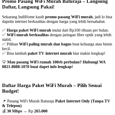
Promo Pasang WiFi Murah Baturaja – Langsung
Daftar, Langsung Pakai!
Sekarang IndiHome kasih
promo pasang WiFi murah
, jadi lo bisa
dapetin internet berkualitas dengan harga yang lebih bersahabat.
✅
Harga paket WiFi murah
mulai dari Rp100 ribuan per bulan.
✅
WiFi murah berkualitas
dengan jaringan fiber optik yang lebih
stabil.
✅ Pilihan
WiFi paling murah dan bagus
buat keluarga atau bisnis
kecil.
✅ Bisa tambah
paket TV internet murah
biar makin lengkap!
💡
Mau pasang WiFi rumah 100rb perbulan? Hubungi WA
0821-8088-1070 buat dapet info lengkap!
Daftar Harga Paket WiFi Murah – Pilih Sesuai
Budget!
📌 Pasang WiFi Murah Baturaja
Paket Internet Only (Tanpa TV
& Telepon)
💰
30 Mbps
→ Rp
265.000