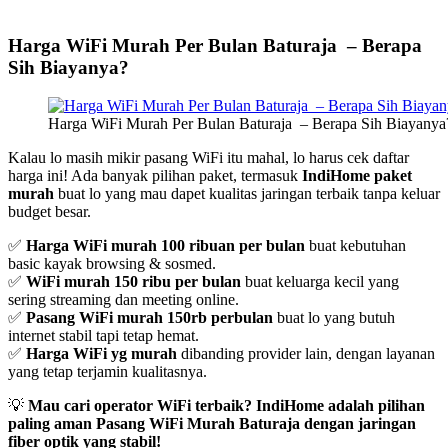
Harga WiFi Murah Per Bulan Baturaja – Berapa
Sih Biayanya?
Harga WiFi Murah Per Bulan Baturaja – Berapa Sih Biayanya?
Kalau lo masih mikir pasang WiFi itu mahal, lo harus cek daftar
harga ini! Ada banyak pilihan paket, termasuk
IndiHome paket
murah
buat lo yang mau dapet kualitas jaringan terbaik tanpa keluar
budget besar.
✅
Harga WiFi murah 100 ribuan per bulan
buat kebutuhan
basic kayak browsing & sosmed.
✅
WiFi murah 150 ribu per bulan
buat keluarga kecil yang
sering streaming dan meeting online.
✅
Pasang WiFi murah 150rb perbulan
buat lo yang butuh
internet stabil tapi tetap hemat.
✅
Harga WiFi yg murah
dibanding provider lain, dengan layanan
yang tetap terjamin kualitasnya.
💡
Mau cari operator WiFi terbaik? IndiHome adalah pilihan
paling aman Pasang WiFi Murah Baturaja dengan jaringan
fiber optik yang stabil!