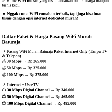
✅
Home WiFi murah
yang bisa diandalkan buat keluarga maupun
bisnis kecil.
🔥
Nggak cuma WiFi rumahan terbaik, tapi juga bisa buat
bisnis dengan opsi internet dedicated murah!
Daftar Paket & Harga Pasang WiFi Murah
Baturaja
📌 Pasang WiFi Murah Baturaja
Paket Internet Only (Tanpa TV
& Telepon)
💰
30 Mbps
→ Rp
265.000
💰
50 Mbps
→ Rp
325.000
💰
100 Mbps
→ Rp
375.000
📌
Internet + UseeTV
📺
30 Mbps Digital Channel
→ Rp
340.000
📺
50 Mbps Digital Channel
→ Rp
465.000
📺
100 Mbps Digital Channel
→ Rp
485.000