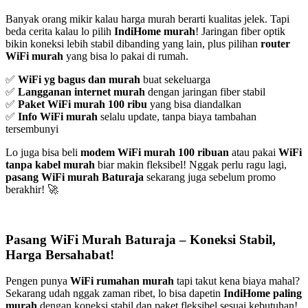
Banyak orang mikir kalau harga murah berarti kualitas jelek. Tapi
beda cerita kalau lo pilih
IndiHome murah
! Jaringan fiber optik
bikin koneksi lebih stabil dibanding yang lain, plus pilihan
router
WiFi murah
yang bisa lo pakai di rumah.
✅
WiFi yg bagus dan murah
buat sekeluarga
✅
Langganan internet murah
dengan jaringan fiber stabil
✅
Paket WiFi murah 100 ribu
yang bisa diandalkan
✅
Info WiFi murah
selalu update, tanpa biaya tambahan
tersembunyi
Lo juga bisa beli
modem WiFi murah 100 ribuan
atau pakai
WiFi
tanpa kabel murah
biar makin fleksibel! Nggak perlu ragu lagi,
pasang WiFi murah Baturaja
sekarang juga sebelum promo
berakhir! 🚀
Pasang WiFi Murah Baturaja – Koneksi Stabil,
Harga Bersahabat!
Pengen punya
WiFi rumahan murah
tapi takut kena biaya mahal?
Sekarang udah nggak zaman ribet, lo bisa dapetin
IndiHome paling
murah
dengan koneksi stabil dan paket fleksibel sesuai kebutuhan!