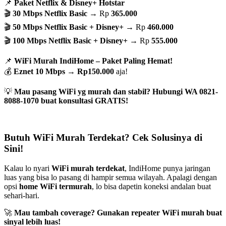
📌
Paket Netflix & Disney+ Hotstar
🎬
30 Mbps Netflix Basic
→ Rp
365.000
🎬
50 Mbps Netflix Basic + Disney+
→ Rp
460.000
🎬
100 Mbps Netflix Basic + Disney+
→ Rp
555.000
📌
WiFi Murah IndiHome – Paket Paling Hemat!
💰
Eznet 10 Mbps
→
Rp150.000
aja!
💡
Mau pasang WiFi yg murah dan stabil? Hubungi WA 0821-
8088-1070 buat konsultasi GRATIS!
Butuh WiFi Murah Terdekat? Cek Solusinya di
Sini!
Kalau lo nyari
WiFi murah terdekat
, IndiHome punya jaringan
luas yang bisa lo pasang di hampir semua wilayah. Apalagi dengan
opsi
home WiFi termurah
, lo bisa dapetin koneksi andalan buat
sehari-hari.
🚀
Mau tambah coverage? Gunakan repeater WiFi murah buat
sinyal lebih luas!