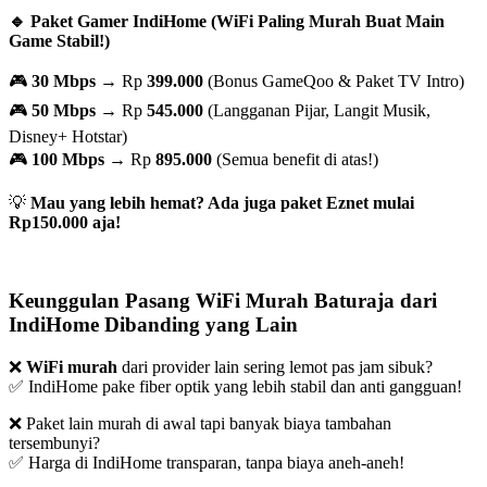
🔹 Paket Gamer IndiHome (WiFi Paling Murah Buat Main
Game Stabil!)
🎮
30 Mbps
→ Rp
399.000
(Bonus GameQoo & Paket TV Intro)
🎮
50 Mbps
→ Rp
545.000
(Langganan Pijar, Langit Musik,
Disney+ Hotstar)
🎮
100 Mbps
→ Rp
895.000
(Semua benefit di atas!)
💡
Mau yang lebih hemat? Ada juga paket Eznet mulai
Rp150.000 aja!
Keunggulan Pasang WiFi Murah Baturaja dari
IndiHome Dibanding yang Lain
❌
WiFi murah
dari provider lain sering lemot pas jam sibuk?
✅ IndiHome pake fiber optik yang lebih stabil dan anti gangguan!
❌ Paket lain murah di awal tapi banyak biaya tambahan
tersembunyi?
✅ Harga di IndiHome transparan, tanpa biaya aneh-aneh!