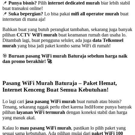
📌
Punya bisnis?
Pilih
internet dedicated murah
biar lebih stabil
buat transaksi online!
📌
Suka bepergian?
Lo bisa pakai
mifi all operator murah
buat
internetan di mana aja!
Bahkan buat yang butuh perangkat tambahan, sekarang juga banyak
pilihan
CCTV WiFi murah
buat keamanan rumah dan usaha lo.
Ditambah lagi, buat pengguna seluler, ada juga
data Telkomsel
murah
yang bisa jadi paket kombo sama WiFi di rumah!
🎯
Buruan pasang WiFi murah Baturaja sebelum harga naik
dan promo berakhir!
🚀
Pasang WiFi Murah Baturaja – Paket Hemat,
Internet Kenceng Buat Semua Kebutuhan!
Lo lagi cari
jasa pasang WiFi murah
buat rumah atau bisnis?
Tenang, sekarang nggak perlu ribet karena IndiHome punya banyak
pilihan
layanan WiFi termurah
dengan koneksi stabil dan harga
yang masuk akal.
Kalau lo
mau pasang WiFi murah
, pastikan lo pilih paket yang
sesuai sama kebutuhan. Ada pilihan mulai dari
paket WiFi 100