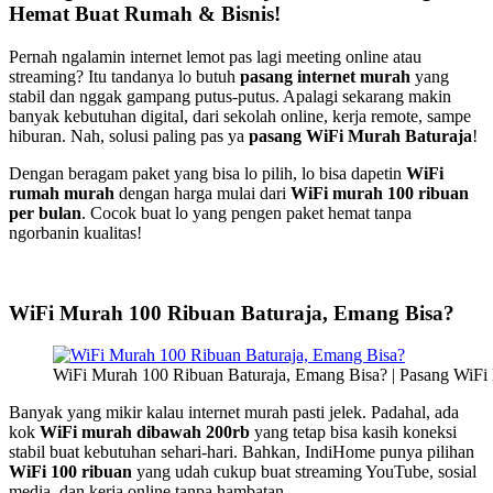
Hemat Buat Rumah & Bisnis!
Pernah ngalamin internet lemot pas lagi meeting online atau
streaming? Itu tandanya lo butuh
pasang internet murah
yang
stabil dan nggak gampang putus-putus. Apalagi sekarang makin
banyak kebutuhan digital, dari sekolah online, kerja remote, sampe
hiburan. Nah, solusi paling pas ya
pasang WiFi Murah Baturaja
!
Dengan beragam paket yang bisa lo pilih, lo bisa dapetin
WiFi
rumah murah
dengan harga mulai dari
WiFi murah 100 ribuan
per bulan
. Cocok buat lo yang pengen paket hemat tanpa
ngorbanin kualitas!
WiFi Murah 100 Ribuan Baturaja, Emang Bisa?
WiFi Murah 100 Ribuan Baturaja, Emang Bisa? | Pasang WiFi
Banyak yang mikir kalau internet murah pasti jelek. Padahal, ada
kok
WiFi murah dibawah 200rb
yang tetap bisa kasih koneksi
stabil buat kebutuhan sehari-hari. Bahkan, IndiHome punya pilihan
WiFi 100 ribuan
yang udah cukup buat streaming YouTube, sosial
media, dan kerja online tanpa hambatan.