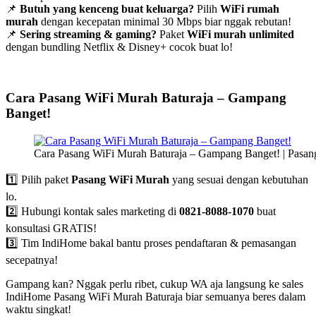
📌
Butuh yang kenceng buat keluarga?
Pilih
WiFi rumah
murah
dengan kecepatan minimal 30 Mbps biar nggak rebutan!
📌
Sering streaming & gaming?
Paket
WiFi murah unlimited
dengan bundling Netflix & Disney+ cocok buat lo!
Cara Pasang WiFi Murah Baturaja – Gampang
Banget!
Cara Pasang WiFi Murah Baturaja – Gampang Banget! | Pasan
1️⃣ Pilih paket
Pasang WiFi Murah
yang sesuai dengan kebutuhan
lo.
2️⃣ Hubungi kontak sales marketing di
0821-8088-1070
buat
konsultasi GRATIS!
3️⃣ Tim IndiHome bakal bantu proses pendaftaran & pemasangan
secepatnya!
Gampang kan? Nggak perlu ribet, cukup WA aja langsung ke sales
IndiHome Pasang WiFi Murah Baturaja biar semuanya beres dalam
waktu singkat!