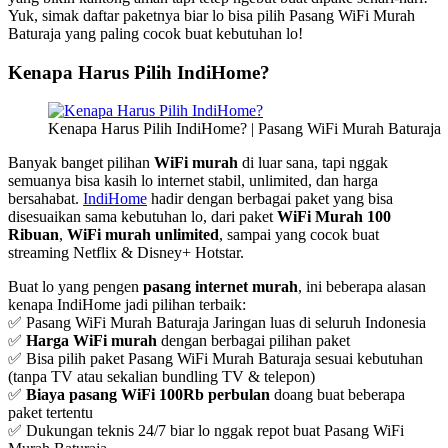
Yuk, simak daftar paketnya biar lo bisa pilih Pasang WiFi Murah
Baturaja yang paling cocok buat kebutuhan lo!
Kenapa Harus Pilih IndiHome?
Kenapa Harus Pilih IndiHome? | Pasang WiFi Murah Baturaja
Banyak banget pilihan
WiFi murah
di luar sana, tapi nggak
semuanya bisa kasih lo internet stabil, unlimited, dan harga
bersahabat.
IndiHome
hadir dengan berbagai paket yang bisa
disesuaikan sama kebutuhan lo, dari paket
WiFi Murah 100
Ribuan
,
WiFi murah unlimited
, sampai yang cocok buat
streaming Netflix & Disney+ Hotstar.
Buat lo yang pengen
pasang internet murah
, ini beberapa alasan
kenapa IndiHome jadi pilihan terbaik:
✅ Pasang WiFi Murah Baturaja Jaringan luas di seluruh Indonesia
✅
Harga WiFi murah
dengan berbagai pilihan paket
✅ Bisa pilih paket Pasang WiFi Murah Baturaja sesuai kebutuhan
(tanpa TV atau sekalian bundling TV & telepon)
✅
Biaya pasang WiFi 100Rb perbulan
doang buat beberapa
paket tertentu
✅ Dukungan teknis 24/7 biar lo nggak repot buat Pasang WiFi