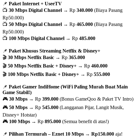
📌
Paket Internet + UseeTV
📺
30 Mbps Digital Channel
→ Rp
340.000
(Biaya Pasang
Rp50.000)
📺
50 Mbps Digital Channel
→ Rp
465.000
(Biaya Pasang
Rp50.000)
📺
100 Mbps Digital Channel
→ Rp
485.000
📌
Paket Khusus Streaming Netflix & Disney+
🎬
30 Mbps Netflix Basic
→ Rp
365.000
🎬
50 Mbps Netflix Basic + Disney+
→ Rp
460.000
🎬
100 Mbps Netflix Basic + Disney+
→ Rp
555.000
📌
Paket Gamer IndiHome (WiFi Paling Murah Buat Main
Game Stabil!)
🎮
30 Mbps
→ Rp
399.000
(Bonus GameQoo & Paket TV Intro)
🎮
50 Mbps
→ Rp
545.000
(Langganan Pijar, Langit Musik,
Disney+ Hotstar)
🎮
100 Mbps
→ Rp
895.000
(Semua benefit di atas!)
📌
Pilihan Termurah – Eznet 10 Mbps
→
Rp150.000
aja!