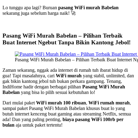
Lo tunggu apa lagi? Buruan
pasang WiFi murah Babelan
sekarang juga sebelum harga naik! 🚀
Pasang WiFi Murah Babelan – Pilihan Terbaik
Buat Internet Ngebut Tanpa Bikin Kantong Jebol!
Pasang WiFi Murah Babelan – Pilihan Terbaik Buat Internet N
Zaman sekarang, nggak ada internet di rumah tuh ibarat hidup di
gua! Tapi masalahnya, cari
WiFi murah
yang stabil, unlimited, dan
gak bikin kantong jebol tuh bukan perkara gampang. Tenang,
IndiHome hadir dengan berbagai pilihan
Pasang WiFi Murah
Babelan
yang bisa lo pilih sesuai kebutuhan lo!
Dari mulai paket
WiFi murah 100 ribuan
,
WiFi rumah murah
,
sampai paket Pasang WiFi Murah Babelan khusus buat lo yang
butuh internet kenceng buat gaming atau streaming Netflix, semua
ada! Dan yang paling penting,
biaya pasang WiFi 100rb per
bulan
aja untuk paket tertentu!