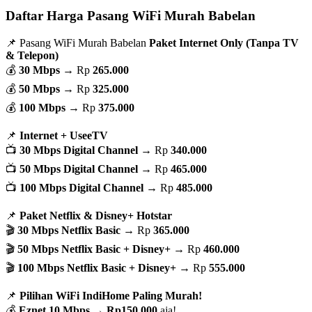
Daftar Harga Pasang WiFi Murah Babelan
📌 Pasang WiFi Murah Babelan
Paket Internet Only (Tanpa TV
& Telepon)
💰
30 Mbps
→ Rp
265.000
💰
50 Mbps
→ Rp
325.000
💰
100 Mbps
→ Rp
375.000
📌
Internet + UseeTV
📺
30 Mbps Digital Channel
→ Rp
340.000
📺
50 Mbps Digital Channel
→ Rp
465.000
📺
100 Mbps Digital Channel
→ Rp
485.000
📌
Paket Netflix & Disney+ Hotstar
🎬
30 Mbps Netflix Basic
→ Rp
365.000
🎬
50 Mbps Netflix Basic + Disney+
→ Rp
460.000
🎬
100 Mbps Netflix Basic + Disney+
→ Rp
555.000
📌
Pilihan WiFi IndiHome Paling Murah!
💰
Eznet 10 Mbps
→
Rp150.000
aja!