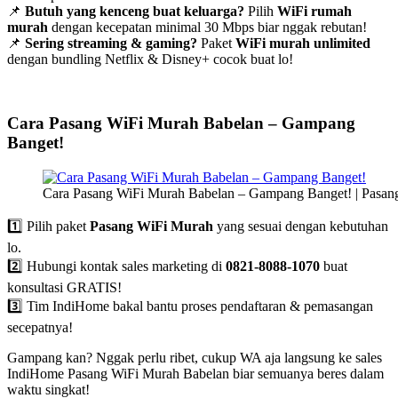
📌
Butuh yang kenceng buat keluarga?
Pilih
WiFi rumah
murah
dengan kecepatan minimal 30 Mbps biar nggak rebutan!
📌
Sering streaming & gaming?
Paket
WiFi murah unlimited
dengan bundling Netflix & Disney+ cocok buat lo!
Cara Pasang WiFi Murah Babelan – Gampang
Banget!
Cara Pasang WiFi Murah Babelan – Gampang Banget! | Pasan
1️⃣ Pilih paket
Pasang WiFi Murah
yang sesuai dengan kebutuhan
lo.
2️⃣ Hubungi kontak sales marketing di
0821-8088-1070
buat
konsultasi GRATIS!
3️⃣ Tim IndiHome bakal bantu proses pendaftaran & pemasangan
secepatnya!
Gampang kan? Nggak perlu ribet, cukup WA aja langsung ke sales
IndiHome Pasang WiFi Murah Babelan biar semuanya beres dalam
waktu singkat!