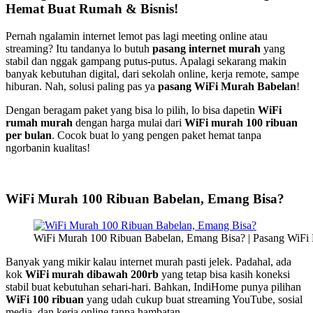
Hemat Buat Rumah & Bisnis!
Pernah ngalamin internet lemot pas lagi meeting online atau
streaming? Itu tandanya lo butuh
pasang internet murah
yang
stabil dan nggak gampang putus-putus. Apalagi sekarang makin
banyak kebutuhan digital, dari sekolah online, kerja remote, sampe
hiburan. Nah, solusi paling pas ya
pasang WiFi Murah Babelan
!
Dengan beragam paket yang bisa lo pilih, lo bisa dapetin
WiFi
rumah murah
dengan harga mulai dari
WiFi murah 100 ribuan
per bulan
. Cocok buat lo yang pengen paket hemat tanpa
ngorbanin kualitas!
WiFi Murah 100 Ribuan Babelan, Emang Bisa?
WiFi Murah 100 Ribuan Babelan, Emang Bisa? | Pasang WiFi
Banyak yang mikir kalau internet murah pasti jelek. Padahal, ada
kok
WiFi murah dibawah 200rb
yang tetap bisa kasih koneksi
stabil buat kebutuhan sehari-hari. Bahkan, IndiHome punya pilihan
WiFi 100 ribuan
yang udah cukup buat streaming YouTube, sosial
media, dan kerja online tanpa hambatan.