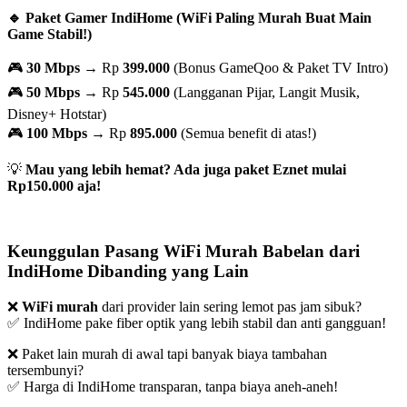
🔹 Paket Gamer IndiHome (WiFi Paling Murah Buat Main
Game Stabil!)
🎮
30 Mbps
→ Rp
399.000
(Bonus GameQoo & Paket TV Intro)
🎮
50 Mbps
→ Rp
545.000
(Langganan Pijar, Langit Musik,
Disney+ Hotstar)
🎮
100 Mbps
→ Rp
895.000
(Semua benefit di atas!)
💡
Mau yang lebih hemat? Ada juga paket Eznet mulai
Rp150.000 aja!
Keunggulan Pasang WiFi Murah Babelan dari
IndiHome Dibanding yang Lain
❌
WiFi murah
dari provider lain sering lemot pas jam sibuk?
✅ IndiHome pake fiber optik yang lebih stabil dan anti gangguan!
❌ Paket lain murah di awal tapi banyak biaya tambahan
tersembunyi?
✅ Harga di IndiHome transparan, tanpa biaya aneh-aneh!