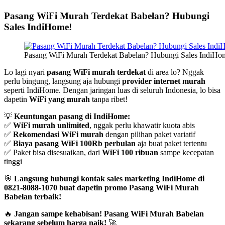
Pasang WiFi Murah Terdekat Babelan? Hubungi
Sales IndiHome!
Pasang WiFi Murah Terdekat Babelan? Hubungi Sales IndiHo
Lo lagi nyari
pasang WiFi murah terdekat
di area lo? Nggak
perlu bingung, langsung aja hubungi
provider internet murah
seperti IndiHome. Dengan jaringan luas di seluruh Indonesia, lo bisa
dapetin
WiFi yang murah
tanpa ribet!
💡
Keuntungan pasang di IndiHome:
✅
WiFi murah unlimited
, nggak perlu khawatir kuota abis
✅
Rekomendasi WiFi murah
dengan pilihan paket variatif
✅
Biaya pasang WiFi 100Rb perbulan
aja buat paket tertentu
✅ Paket bisa disesuaikan, dari
WiFi 100 ribuan
sampe kecepatan
tinggi
🎯
Langsung hubungi kontak sales marketing IndiHome di
0821-8088-1070 buat dapetin promo Pasang WiFi Murah
Babelan terbaik!
🔥
Jangan sampe kehabisan! Pasang WiFi Murah Babelan
sekarang sebelum harga naik!
🚀