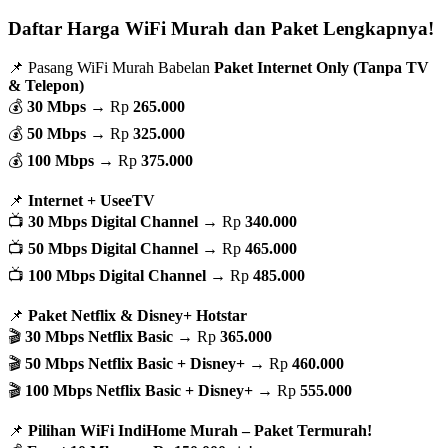
Daftar Harga WiFi Murah dan Paket Lengkapnya!
📌 Pasang WiFi Murah Babelan
Paket Internet Only (Tanpa TV
& Telepon)
💰
30 Mbps
→ Rp
265.000
💰
50 Mbps
→ Rp
325.000
💰
100 Mbps
→ Rp
375.000
📌
Internet + UseeTV
📺
30 Mbps Digital Channel
→ Rp
340.000
📺
50 Mbps Digital Channel
→ Rp
465.000
📺
100 Mbps Digital Channel
→ Rp
485.000
📌
Paket Netflix & Disney+ Hotstar
🎬
30 Mbps Netflix Basic
→ Rp
365.000
🎬
50 Mbps Netflix Basic + Disney+
→ Rp
460.000
🎬
100 Mbps Netflix Basic + Disney+
→ Rp
555.000
📌
Pilihan WiFi IndiHome Murah – Paket Termurah!