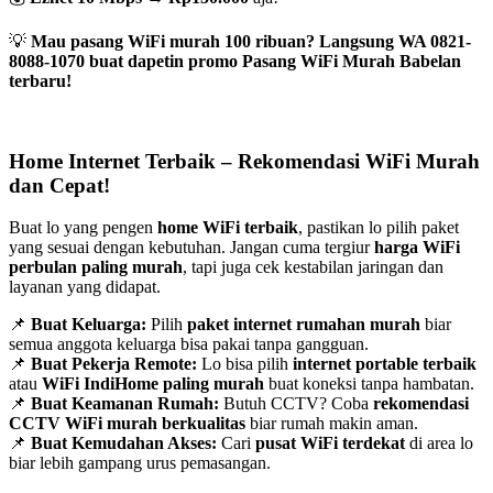
💡
Mau pasang WiFi murah 100 ribuan? Langsung WA 0821-
8088-1070 buat dapetin promo Pasang WiFi Murah Babelan
terbaru!
Home Internet Terbaik – Rekomendasi WiFi Murah
dan Cepat!
Buat lo yang pengen
home WiFi terbaik
, pastikan lo pilih paket
yang sesuai dengan kebutuhan. Jangan cuma tergiur
harga WiFi
perbulan paling murah
, tapi juga cek kestabilan jaringan dan
layanan yang didapat.
📌
Buat Keluarga:
Pilih
paket internet rumahan murah
biar
semua anggota keluarga bisa pakai tanpa gangguan.
📌
Buat Pekerja Remote:
Lo bisa pilih
internet portable terbaik
atau
WiFi IndiHome paling murah
buat koneksi tanpa hambatan.
📌
Buat Keamanan Rumah:
Butuh CCTV? Coba
rekomendasi
CCTV WiFi murah berkualitas
biar rumah makin aman.
📌
Buat Kemudahan Akses:
Cari
pusat WiFi terdekat
di area lo
biar lebih gampang urus pemasangan.