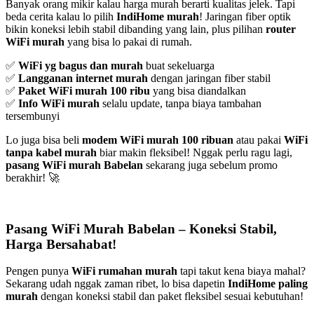
Banyak orang mikir kalau harga murah berarti kualitas jelek. Tapi
beda cerita kalau lo pilih
IndiHome murah
! Jaringan fiber optik
bikin koneksi lebih stabil dibanding yang lain, plus pilihan
router
WiFi murah
yang bisa lo pakai di rumah.
✅
WiFi yg bagus dan murah
buat sekeluarga
✅
Langganan internet murah
dengan jaringan fiber stabil
✅
Paket WiFi murah 100 ribu
yang bisa diandalkan
✅
Info WiFi murah
selalu update, tanpa biaya tambahan
tersembunyi
Lo juga bisa beli
modem WiFi murah 100 ribuan
atau pakai
WiFi
tanpa kabel murah
biar makin fleksibel! Nggak perlu ragu lagi,
pasang WiFi murah Babelan
sekarang juga sebelum promo
berakhir! 🚀
Pasang WiFi Murah Babelan – Koneksi Stabil,
Harga Bersahabat!
Pengen punya
WiFi rumahan murah
tapi takut kena biaya mahal?
Sekarang udah nggak zaman ribet, lo bisa dapetin
IndiHome paling
murah
dengan koneksi stabil dan paket fleksibel sesuai kebutuhan!