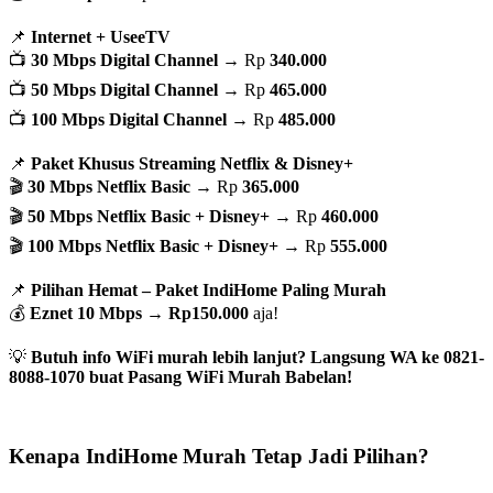
📌
Internet + UseeTV
📺
30 Mbps Digital Channel
→ Rp
340.000
📺
50 Mbps Digital Channel
→ Rp
465.000
📺
100 Mbps Digital Channel
→ Rp
485.000
📌
Paket Khusus Streaming Netflix & Disney+
🎬
30 Mbps Netflix Basic
→ Rp
365.000
🎬
50 Mbps Netflix Basic + Disney+
→ Rp
460.000
🎬
100 Mbps Netflix Basic + Disney+
→ Rp
555.000
📌
Pilihan Hemat – Paket IndiHome Paling Murah
💰
Eznet 10 Mbps
→
Rp150.000
aja!
💡
Butuh info WiFi murah lebih lanjut? Langsung WA ke 0821-
8088-1070 buat Pasang WiFi Murah Babelan!
Kenapa IndiHome Murah Tetap Jadi Pilihan?