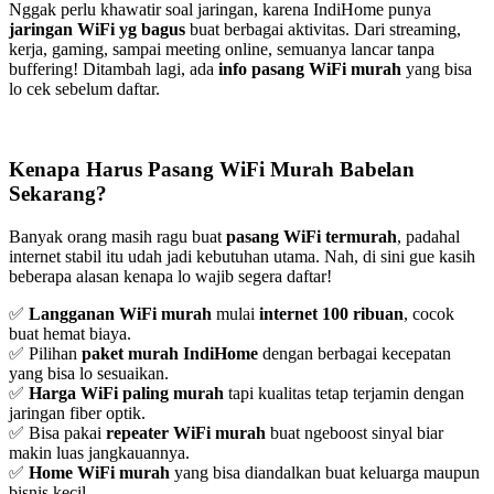
Nggak perlu khawatir soal jaringan, karena IndiHome punya
jaringan WiFi yg bagus
buat berbagai aktivitas. Dari streaming,
kerja, gaming, sampai meeting online, semuanya lancar tanpa
buffering! Ditambah lagi, ada
info pasang WiFi murah
yang bisa
lo cek sebelum daftar.
Kenapa Harus Pasang WiFi Murah Babelan
Sekarang?
Banyak orang masih ragu buat
pasang WiFi termurah
, padahal
internet stabil itu udah jadi kebutuhan utama. Nah, di sini gue kasih
beberapa alasan kenapa lo wajib segera daftar!
✅
Langganan WiFi murah
mulai
internet 100 ribuan
, cocok
buat hemat biaya.
✅ Pilihan
paket murah IndiHome
dengan berbagai kecepatan
yang bisa lo sesuaikan.
✅
Harga WiFi paling murah
tapi kualitas tetap terjamin dengan
jaringan fiber optik.
✅ Bisa pakai
repeater WiFi murah
buat ngeboost sinyal biar
makin luas jangkauannya.
✅
Home WiFi murah
yang bisa diandalkan buat keluarga maupun
bisnis kecil.