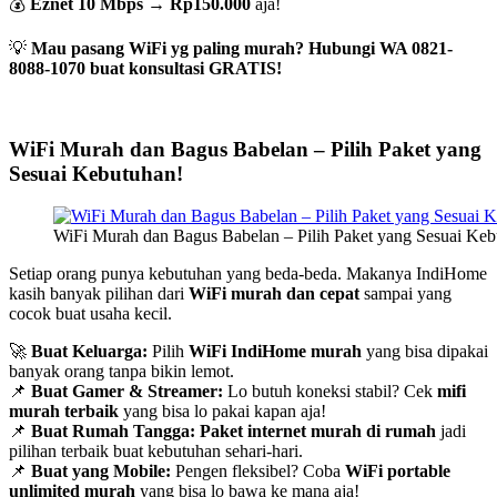
💰
Eznet 10 Mbps
→
Rp150.000
aja!
💡
Mau pasang WiFi yg paling murah? Hubungi WA 0821-
8088-1070 buat konsultasi GRATIS!
WiFi Murah dan Bagus Babelan – Pilih Paket yang
Sesuai Kebutuhan!
WiFi Murah dan Bagus Babelan – Pilih Paket yang Sesuai Keb
Setiap orang punya kebutuhan yang beda-beda. Makanya IndiHome
kasih banyak pilihan dari
WiFi murah dan cepat
sampai yang
cocok buat usaha kecil.
🚀
Buat Keluarga:
Pilih
WiFi IndiHome murah
yang bisa dipakai
banyak orang tanpa bikin lemot.
📌
Buat Gamer & Streamer:
Lo butuh koneksi stabil? Cek
mifi
murah terbaik
yang bisa lo pakai kapan aja!
📌
Buat Rumah Tangga:
Paket internet murah di rumah
jadi
pilihan terbaik buat kebutuhan sehari-hari.
📌
Buat yang Mobile:
Pengen fleksibel? Coba
WiFi portable
unlimited murah
yang bisa lo bawa ke mana aja!