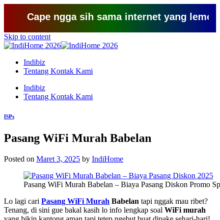
Cape ngga sih sama internet yang lemot? coba 
Skip to content
Indibiz
Tentang Kontak Kami
Indibiz
Tentang Kontak Kami
ISPs
Pasang WiFi Murah Babelan
Posted on
Maret 3, 2025
by
IndiHome
Pasang WiFi Murah Babelan – Biaya Pasang Diskon Promo Sp
Lo lagi cari
Pasang WiFi Murah
Babelan
tapi nggak mau ribet?
Tenang, di sini gue bakal kasih lo info lengkap soal
WiFi murah
yang bikin kantong aman tapi tetep ngebut buat dipake sehari-hari!