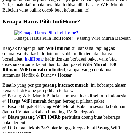
Yuk, simak daftar paketnya biar lo bisa pilih Pasang WiFi Murah
Babelan yang paling cocok buat kebutuhan lo!
Kenapa Harus Pilih IndiHome?
Kenapa Harus Pilih IndiHome? | Pasang WiFi Murah Babelan
Banyak banget pilihan
WiFi murah
di luar sana, tapi nggak
semuanya bisa kasih lo internet stabil, unlimited, dan harga
bersahabat.
IndiHome
hadir dengan berbagai paket yang bisa
disesuaikan sama kebutuhan lo, dari paket
WiFi Murah 100
Ribuan
,
WiFi murah unlimited
, sampai yang cocok buat
streaming Netflix & Disney+ Hotstar.
Buat lo yang pengen
pasang internet murah
, ini beberapa alasan
kenapa IndiHome jadi pilihan terbaik:
✅ Pasang WiFi Murah Babelan Jaringan luas di seluruh Indonesia
✅
Harga WiFi murah
dengan berbagai pilihan paket
✅ Bisa pilih paket Pasang WiFi Murah Babelan sesuai kebutuhan
(tanpa TV atau sekalian bundling TV & telepon)
✅
Biaya pasang WiFi 100Rb perbulan
doang buat beberapa
paket tertentu
✅ Dukungan teknis 24/7 biar lo nggak repot buat Pasang WiFi