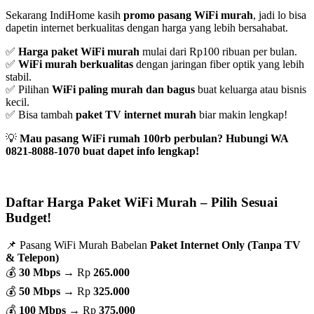
Sekarang IndiHome kasih
promo pasang WiFi murah
, jadi lo bisa
dapetin internet berkualitas dengan harga yang lebih bersahabat.
✅
Harga paket WiFi murah
mulai dari Rp100 ribuan per bulan.
✅
WiFi murah berkualitas
dengan jaringan fiber optik yang lebih
stabil.
✅ Pilihan
WiFi paling murah dan bagus
buat keluarga atau bisnis
kecil.
✅ Bisa tambah
paket TV internet murah
biar makin lengkap!
💡
Mau pasang WiFi rumah 100rb perbulan? Hubungi WA
0821-8088-1070 buat dapet info lengkap!
Daftar Harga Paket WiFi Murah – Pilih Sesuai
Budget!
📌 Pasang WiFi Murah Babelan
Paket Internet Only (Tanpa TV
& Telepon)
💰
30 Mbps
→ Rp
265.000
💰
50 Mbps
→ Rp
325.000
💰
100 Mbps
→ Rp
375.000