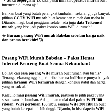
📌
Suka bepergian?
Lo bisa pakai
mifi all operator murah
buat
internetan di mana aja!
Bahkan buat yang butuh perangkat tambahan, sekarang juga banyak
pilihan
CCTV WiFi murah
buat keamanan rumah dan usaha lo.
Ditambah lagi, buat pengguna seluler, ada juga
data Telkomsel
murah
yang bisa jadi paket kombo sama WiFi di rumah!
🎯
Buruan pasang WiFi murah Babelan sebelum harga naik
dan promo berakhir!
🚀
Pasang WiFi Murah Babelan – Paket Hemat,
Internet Kenceng Buat Semua Kebutuhan!
Lo lagi cari
jasa pasang WiFi murah
buat rumah atau bisnis?
Tenang, sekarang nggak perlu ribet karena IndiHome punya banyak
pilihan
layanan WiFi termurah
dengan koneksi stabil dan harga
yang masuk akal.
Kalau lo
mau pasang WiFi murah
, pastikan lo pilih paket yang
sesuai sama kebutuhan. Ada pilihan mulai dari
paket WiFi 100
ribuan
,
WiFi perbulan 100 ribu
, sampai
WiFi 200 ribuan
buat
yang butuh kecepatan lebih tinggi. Dijamin, lo bisa dapetin
WiFi