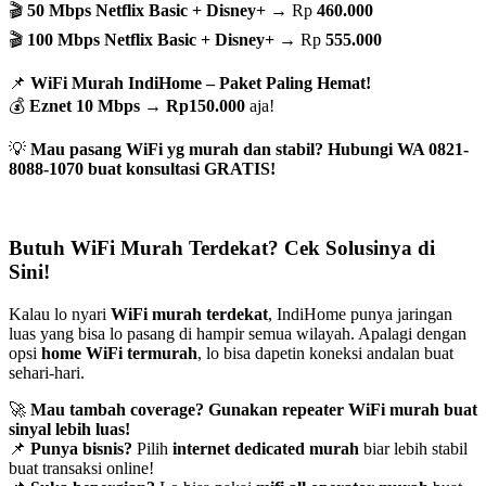
🎬
50 Mbps Netflix Basic + Disney+
→ Rp
460.000
🎬
100 Mbps Netflix Basic + Disney+
→ Rp
555.000
📌
WiFi Murah IndiHome – Paket Paling Hemat!
💰
Eznet 10 Mbps
→
Rp150.000
aja!
💡
Mau pasang WiFi yg murah dan stabil? Hubungi WA 0821-
8088-1070 buat konsultasi GRATIS!
Butuh WiFi Murah Terdekat? Cek Solusinya di
Sini!
Kalau lo nyari
WiFi murah terdekat
, IndiHome punya jaringan
luas yang bisa lo pasang di hampir semua wilayah. Apalagi dengan
opsi
home WiFi termurah
, lo bisa dapetin koneksi andalan buat
sehari-hari.
🚀
Mau tambah coverage? Gunakan repeater WiFi murah buat
sinyal lebih luas!
📌
Punya bisnis?
Pilih
internet dedicated murah
biar lebih stabil
buat transaksi online!