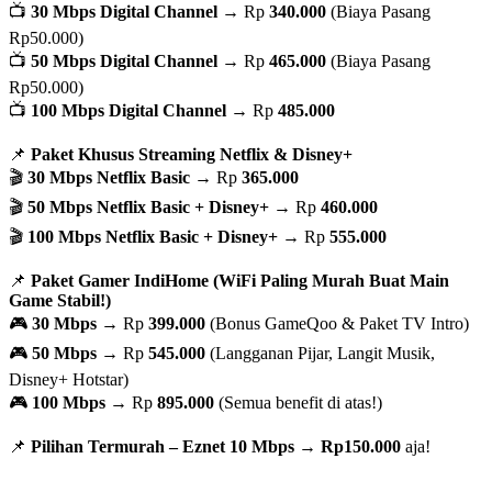
📺
30 Mbps Digital Channel
→ Rp
340.000
(Biaya Pasang
Rp50.000)
📺
50 Mbps Digital Channel
→ Rp
465.000
(Biaya Pasang
Rp50.000)
📺
100 Mbps Digital Channel
→ Rp
485.000
📌
Paket Khusus Streaming Netflix & Disney+
🎬
30 Mbps Netflix Basic
→ Rp
365.000
🎬
50 Mbps Netflix Basic + Disney+
→ Rp
460.000
🎬
100 Mbps Netflix Basic + Disney+
→ Rp
555.000
📌
Paket Gamer IndiHome (WiFi Paling Murah Buat Main
Game Stabil!)
🎮
30 Mbps
→ Rp
399.000
(Bonus GameQoo & Paket TV Intro)
🎮
50 Mbps
→ Rp
545.000
(Langganan Pijar, Langit Musik,
Disney+ Hotstar)
🎮
100 Mbps
→ Rp
895.000
(Semua benefit di atas!)
📌
Pilihan Termurah – Eznet 10 Mbps
→
Rp150.000
aja!