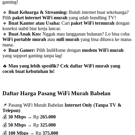
gaming!
🔹
Buat Keluarga & Streaming:
Butuh internet buat sekeluarga?
Pilih
paket internet WiFi murah
yang udah bundling TV!
🔹
Buat Kantor atau Usaha:
Cari
paket WiFi termurah
dengan
koneksi stabil biar kerja lancar.
🔹
Buat Anak Kos:
Nggak mau langganan bulanan? Lo bisa coba
WiFi portable murah
atau
mifi murah
yang bisa dibawa ke mana-
mana.
🔹
Buat Gamer:
Pilih IndiHome dengan
modem WiFi murah
yang support gaming tanpa lag!
🔥
Mau yang lebih spesifik? Cek daftar WiFi murah yang
cocok buat kebutuhan lo!
Daftar Harga Pasang WiFi Murah Babelan
📌 Pasang WiFi Murah Babelan
Internet Only (Tanpa TV &
Telepon)
💰
30 Mbps
→ Rp
265.000
💰
50 Mbps
→ Rp
325.000
💰
100 Mbps
→ Rp
375.000