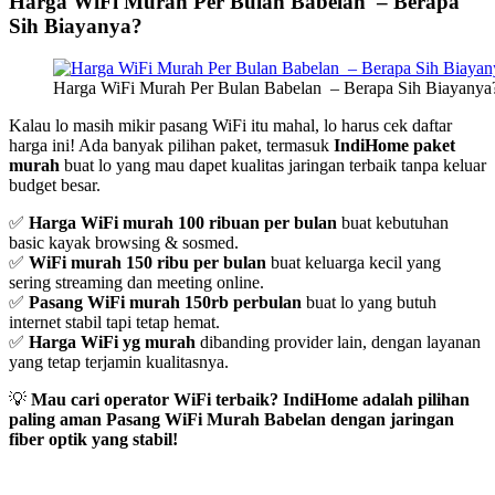
Harga WiFi Murah Per Bulan Babelan – Berapa
Sih Biayanya?
Harga WiFi Murah Per Bulan Babelan – Berapa Sih Biayanya
Kalau lo masih mikir pasang WiFi itu mahal, lo harus cek daftar
harga ini! Ada banyak pilihan paket, termasuk
IndiHome paket
murah
buat lo yang mau dapet kualitas jaringan terbaik tanpa keluar
budget besar.
✅
Harga WiFi murah 100 ribuan per bulan
buat kebutuhan
basic kayak browsing & sosmed.
✅
WiFi murah 150 ribu per bulan
buat keluarga kecil yang
sering streaming dan meeting online.
✅
Pasang WiFi murah 150rb perbulan
buat lo yang butuh
internet stabil tapi tetap hemat.
✅
Harga WiFi yg murah
dibanding provider lain, dengan layanan
yang tetap terjamin kualitasnya.
💡
Mau cari operator WiFi terbaik? IndiHome adalah pilihan
paling aman Pasang WiFi Murah Babelan dengan jaringan
fiber optik yang stabil!