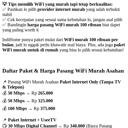
💡 Tips memilih WiFi yang murah tapi tetap berkualitas:
✅ Pastikan lo pilih
provider internet murah
yang udah terbukti
stabil
✅ Cek kecepatan yang sesuai sama kebutuhan lo, jangan asal pilih
✅ Bandingin
harga pasang WiFi murah 100 ribuan
biar dapet
yang paling worth it
IndiHome punya paket mulai dari
WiFi murah 100 ribuan per
bulan
, jadi lo nggak perlu khawatir soal biaya. Plus, ada juga
paket
WiFi murah untuk di rumah
yang bisa lo pilih sesuai kebutuhan!
Daftar Paket & Harga Pasang WiFi Murah Asahan
📌 Pasang WiFi Murah Asahan
Paket Internet Only (Tanpa TV
& Telepon)
💰
30 Mbps
→ Rp
265.000
💰
50 Mbps
→ Rp
325.000
💰
100 Mbps
→ Rp
375.000
📌
Paket Internet + UseeTV
📺
30 Mbps Digital Channel
→ Rp
340.000
(Biaya Pasang