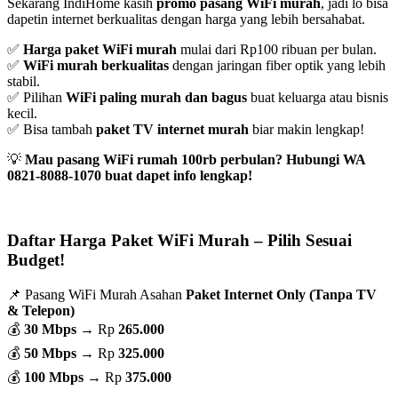
Sekarang IndiHome kasih
promo pasang WiFi murah
, jadi lo bisa
dapetin internet berkualitas dengan harga yang lebih bersahabat.
✅
Harga paket WiFi murah
mulai dari Rp100 ribuan per bulan.
✅
WiFi murah berkualitas
dengan jaringan fiber optik yang lebih
stabil.
✅ Pilihan
WiFi paling murah dan bagus
buat keluarga atau bisnis
kecil.
✅ Bisa tambah
paket TV internet murah
biar makin lengkap!
💡
Mau pasang WiFi rumah 100rb perbulan? Hubungi WA
0821-8088-1070 buat dapet info lengkap!
Daftar Harga Paket WiFi Murah – Pilih Sesuai
Budget!
📌 Pasang WiFi Murah Asahan
Paket Internet Only (Tanpa TV
& Telepon)
💰
30 Mbps
→ Rp
265.000
💰
50 Mbps
→ Rp
325.000
💰
100 Mbps
→ Rp
375.000