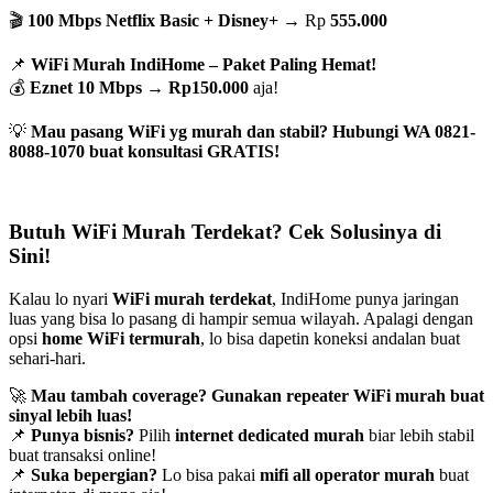
🎬
100 Mbps Netflix Basic + Disney+
→ Rp
555.000
📌
WiFi Murah IndiHome – Paket Paling Hemat!
💰
Eznet 10 Mbps
→
Rp150.000
aja!
💡
Mau pasang WiFi yg murah dan stabil? Hubungi WA 0821-
8088-1070 buat konsultasi GRATIS!
Butuh WiFi Murah Terdekat? Cek Solusinya di
Sini!
Kalau lo nyari
WiFi murah terdekat
, IndiHome punya jaringan
luas yang bisa lo pasang di hampir semua wilayah. Apalagi dengan
opsi
home WiFi termurah
, lo bisa dapetin koneksi andalan buat
sehari-hari.
🚀
Mau tambah coverage? Gunakan repeater WiFi murah buat
sinyal lebih luas!
📌
Punya bisnis?
Pilih
internet dedicated murah
biar lebih stabil
buat transaksi online!
📌
Suka bepergian?
Lo bisa pakai
mifi all operator murah
buat