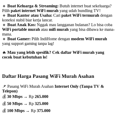
🔹
Buat Keluarga & Streaming:
Butuh internet buat sekeluarga?
Pilih
paket internet WiFi murah
yang udah bundling TV!
🔹
Buat Kantor atau Usaha:
Cari
paket WiFi termurah
dengan
koneksi stabil biar kerja lancar.
🔹
Buat Anak Kos:
Nggak mau langganan bulanan? Lo bisa coba
WiFi portable murah
atau
mifi murah
yang bisa dibawa ke mana-
mana.
🔹
Buat Gamer:
Pilih IndiHome dengan
modem WiFi murah
yang support gaming tanpa lag!
🔥
Mau yang lebih spesifik? Cek daftar WiFi murah yang
cocok buat kebutuhan lo!
Daftar Harga Pasang WiFi Murah Asahan
📌 Pasang WiFi Murah Asahan
Internet Only (Tanpa TV &
Telepon)
💰
30 Mbps
→ Rp
265.000
💰
50 Mbps
→ Rp
325.000
💰
100 Mbps
→ Rp
375.000