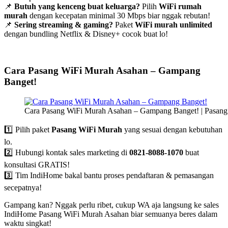
📌
Butuh yang kenceng buat keluarga?
Pilih
WiFi rumah
murah
dengan kecepatan minimal 30 Mbps biar nggak rebutan!
📌
Sering streaming & gaming?
Paket
WiFi murah unlimited
dengan bundling Netflix & Disney+ cocok buat lo!
Cara Pasang WiFi Murah Asahan – Gampang
Banget!
Cara Pasang WiFi Murah Asahan – Gampang Banget! | Pasan
1️⃣ Pilih paket
Pasang WiFi Murah
yang sesuai dengan kebutuhan
lo.
2️⃣ Hubungi kontak sales marketing di
0821-8088-1070
buat
konsultasi GRATIS!
3️⃣ Tim IndiHome bakal bantu proses pendaftaran & pemasangan
secepatnya!
Gampang kan? Nggak perlu ribet, cukup WA aja langsung ke sales
IndiHome Pasang WiFi Murah Asahan biar semuanya beres dalam
waktu singkat!