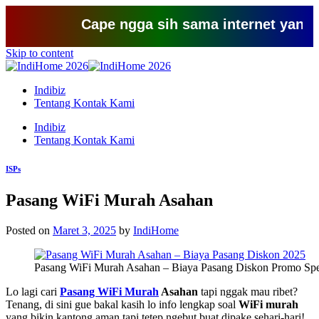
Cape ngga sih sama internet yang lemot?
Skip to content
Indibiz
Tentang Kontak Kami
Indibiz
Tentang Kontak Kami
ISPs
Pasang WiFi Murah Asahan
Posted on
Maret 3, 2025
by
IndiHome
Pasang WiFi Murah Asahan – Biaya Pasang Diskon Promo Spe
Lo lagi cari
Pasang WiFi Murah
Asahan
tapi nggak mau ribet?
Tenang, di sini gue bakal kasih lo info lengkap soal
WiFi murah
yang bikin kantong aman tapi tetep ngebut buat dipake sehari-hari!