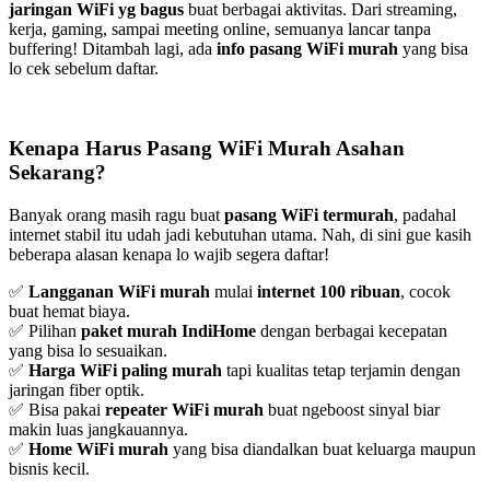
jaringan WiFi yg bagus
buat berbagai aktivitas. Dari streaming,
kerja, gaming, sampai meeting online, semuanya lancar tanpa
buffering! Ditambah lagi, ada
info pasang WiFi murah
yang bisa
lo cek sebelum daftar.
Kenapa Harus Pasang WiFi Murah Asahan
Sekarang?
Banyak orang masih ragu buat
pasang WiFi termurah
, padahal
internet stabil itu udah jadi kebutuhan utama. Nah, di sini gue kasih
beberapa alasan kenapa lo wajib segera daftar!
✅
Langganan WiFi murah
mulai
internet 100 ribuan
, cocok
buat hemat biaya.
✅ Pilihan
paket murah IndiHome
dengan berbagai kecepatan
yang bisa lo sesuaikan.
✅
Harga WiFi paling murah
tapi kualitas tetap terjamin dengan
jaringan fiber optik.
✅ Bisa pakai
repeater WiFi murah
buat ngeboost sinyal biar
makin luas jangkauannya.
✅
Home WiFi murah
yang bisa diandalkan buat keluarga maupun
bisnis kecil.