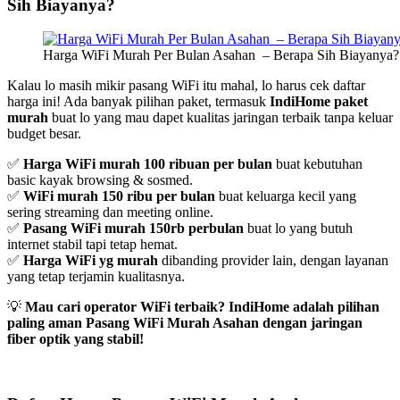
Sih Biayanya?
Harga WiFi Murah Per Bulan Asahan – Berapa Sih Biayanya?
Kalau lo masih mikir pasang WiFi itu mahal, lo harus cek daftar
harga ini! Ada banyak pilihan paket, termasuk
IndiHome paket
murah
buat lo yang mau dapet kualitas jaringan terbaik tanpa keluar
budget besar.
✅
Harga WiFi murah 100 ribuan per bulan
buat kebutuhan
basic kayak browsing & sosmed.
✅
WiFi murah 150 ribu per bulan
buat keluarga kecil yang
sering streaming dan meeting online.
✅
Pasang WiFi murah 150rb perbulan
buat lo yang butuh
internet stabil tapi tetap hemat.
✅
Harga WiFi yg murah
dibanding provider lain, dengan layanan
yang tetap terjamin kualitasnya.
💡
Mau cari operator WiFi terbaik? IndiHome adalah pilihan
paling aman Pasang WiFi Murah Asahan dengan jaringan
fiber optik yang stabil!