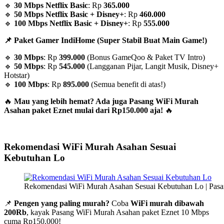
🔹
30 Mbps Netflix Basic
: Rp
365.000
🔹
50 Mbps Netflix Basic + Disney+
: Rp
460.000
🔹
100 Mbps Netflix Basic + Disney+
: Rp
555.000
📌 Paket Gamer IndiHome (Super Stabil Buat Main Game!)
🔹
30 Mbps
: Rp
399.000
(Bonus GameQoo & Paket TV Intro)
🔹
50 Mbps
: Rp
545.000
(Langganan Pijar, Langit Musik, Disney+
Hotstar)
🔹
100 Mbps
: Rp
895.000
(Semua benefit di atas!)
🔥
Mau yang lebih hemat? Ada juga Pasang WiFi Murah
Asahan paket Eznet mulai dari Rp150.000 aja!
🔥
Rekomendasi WiFi Murah Asahan Sesuai
Kebutuhan Lo
Rekomendasi WiFi Murah Asahan Sesuai Kebutuhan Lo | Pas
📌
Pengen yang paling murah?
Coba
WiFi murah dibawah
200Rb
, kayak Pasang WiFi Murah Asahan paket Eznet 10 Mbps
cuma Rp150.000!