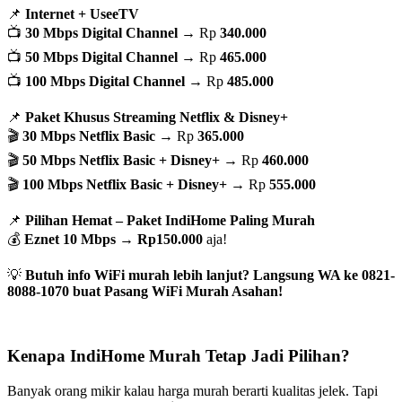
📌
Internet + UseeTV
📺
30 Mbps Digital Channel
→ Rp
340.000
📺
50 Mbps Digital Channel
→ Rp
465.000
📺
100 Mbps Digital Channel
→ Rp
485.000
📌
Paket Khusus Streaming Netflix & Disney+
🎬
30 Mbps Netflix Basic
→ Rp
365.000
🎬
50 Mbps Netflix Basic + Disney+
→ Rp
460.000
🎬
100 Mbps Netflix Basic + Disney+
→ Rp
555.000
📌
Pilihan Hemat – Paket IndiHome Paling Murah
💰
Eznet 10 Mbps
→
Rp150.000
aja!
💡
Butuh info WiFi murah lebih lanjut? Langsung WA ke 0821-
8088-1070 buat Pasang WiFi Murah Asahan!
Kenapa IndiHome Murah Tetap Jadi Pilihan?
Banyak orang mikir kalau harga murah berarti kualitas jelek. Tapi