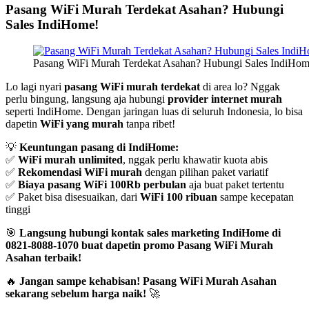
Pasang WiFi Murah Terdekat Asahan? Hubungi
Sales IndiHome!
Pasang WiFi Murah Terdekat Asahan? Hubungi Sales IndiHom
Lo lagi nyari
pasang WiFi murah terdekat
di area lo? Nggak
perlu bingung, langsung aja hubungi
provider internet murah
seperti IndiHome. Dengan jaringan luas di seluruh Indonesia, lo bisa
dapetin
WiFi yang murah
tanpa ribet!
💡
Keuntungan pasang di IndiHome:
✅
WiFi murah unlimited
, nggak perlu khawatir kuota abis
✅
Rekomendasi WiFi murah
dengan pilihan paket variatif
✅
Biaya pasang WiFi 100Rb perbulan
aja buat paket tertentu
✅ Paket bisa disesuaikan, dari
WiFi 100 ribuan
sampe kecepatan
tinggi
🎯
Langsung hubungi kontak sales marketing IndiHome di
0821-8088-1070 buat dapetin promo Pasang WiFi Murah
Asahan terbaik!
🔥
Jangan sampe kehabisan! Pasang WiFi Murah Asahan
sekarang sebelum harga naik!
🚀