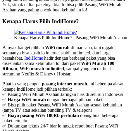
Yuk, simak daftar paketnya biar lo bisa pilih Pasang WiFi Murah
Asahan yang paling cocok buat kebutuhan lo!
Kenapa Harus Pilih IndiHome?
Kenapa Harus Pilih IndiHome? | Pasang WiFi Murah Asahan
Banyak banget pilihan
WiFi murah
di luar sana, tapi nggak
semuanya bisa kasih lo internet stabil, unlimited, dan harga
bersahabat.
IndiHome
hadir dengan berbagai paket yang bisa
disesuaikan sama kebutuhan lo, dari paket
WiFi Murah 100
Ribuan
,
WiFi murah unlimited
, sampai yang cocok buat
streaming Netflix & Disney+ Hotstar.
Buat lo yang pengen
pasang internet murah
, ini beberapa alasan
kenapa IndiHome jadi pilihan terbaik:
✅ Pasang WiFi Murah Asahan Jaringan luas di seluruh Indonesia
✅
Harga WiFi murah
dengan berbagai pilihan paket
✅ Bisa pilih paket Pasang WiFi Murah Asahan sesuai kebutuhan
(tanpa TV atau sekalian bundling TV & telepon)
✅
Biaya pasang WiFi 100Rb perbulan
doang buat beberapa
paket tertentu
✅ Dukungan teknis 24/7 biar lo nggak repot buat Pasang WiFi