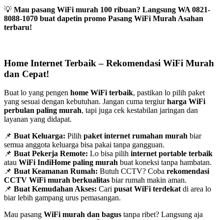
💡
Mau pasang WiFi murah 100 ribuan? Langsung WA 0821-
8088-1070 buat dapetin promo Pasang WiFi Murah Asahan
terbaru!
Home Internet Terbaik – Rekomendasi WiFi Murah
dan Cepat!
Buat lo yang pengen
home WiFi terbaik
, pastikan lo pilih paket
yang sesuai dengan kebutuhan. Jangan cuma tergiur
harga WiFi
perbulan paling murah
, tapi juga cek kestabilan jaringan dan
layanan yang didapat.
📌
Buat Keluarga:
Pilih
paket internet rumahan murah
biar
semua anggota keluarga bisa pakai tanpa gangguan.
📌
Buat Pekerja Remote:
Lo bisa pilih
internet portable terbaik
atau
WiFi IndiHome paling murah
buat koneksi tanpa hambatan.
📌
Buat Keamanan Rumah:
Butuh CCTV? Coba
rekomendasi
CCTV WiFi murah berkualitas
biar rumah makin aman.
📌
Buat Kemudahan Akses:
Cari
pusat WiFi terdekat
di area lo
biar lebih gampang urus pemasangan.
Mau pasang
WiFi murah dan bagus
tanpa ribet? Langsung aja