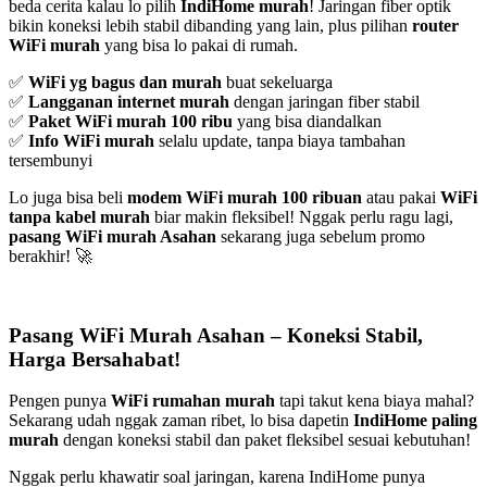
beda cerita kalau lo pilih
IndiHome murah
! Jaringan fiber optik
bikin koneksi lebih stabil dibanding yang lain, plus pilihan
router
WiFi murah
yang bisa lo pakai di rumah.
✅
WiFi yg bagus dan murah
buat sekeluarga
✅
Langganan internet murah
dengan jaringan fiber stabil
✅
Paket WiFi murah 100 ribu
yang bisa diandalkan
✅
Info WiFi murah
selalu update, tanpa biaya tambahan
tersembunyi
Lo juga bisa beli
modem WiFi murah 100 ribuan
atau pakai
WiFi
tanpa kabel murah
biar makin fleksibel! Nggak perlu ragu lagi,
pasang WiFi murah Asahan
sekarang juga sebelum promo
berakhir! 🚀
Pasang WiFi Murah Asahan – Koneksi Stabil,
Harga Bersahabat!
Pengen punya
WiFi rumahan murah
tapi takut kena biaya mahal?
Sekarang udah nggak zaman ribet, lo bisa dapetin
IndiHome paling
murah
dengan koneksi stabil dan paket fleksibel sesuai kebutuhan!
Nggak perlu khawatir soal jaringan, karena IndiHome punya