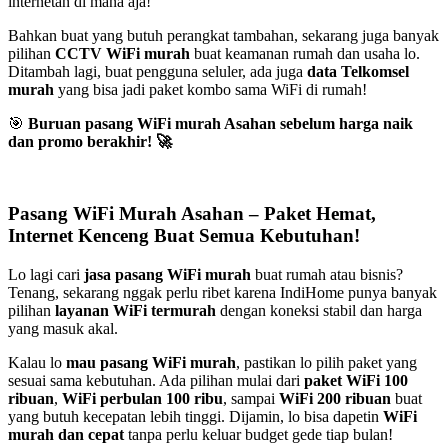
internetan di mana aja!
Bahkan buat yang butuh perangkat tambahan, sekarang juga banyak
pilihan
CCTV WiFi murah
buat keamanan rumah dan usaha lo.
Ditambah lagi, buat pengguna seluler, ada juga
data Telkomsel
murah
yang bisa jadi paket kombo sama WiFi di rumah!
🎯
Buruan pasang WiFi murah Asahan sebelum harga naik
dan promo berakhir!
🚀
Pasang WiFi Murah Asahan – Paket Hemat,
Internet Kenceng Buat Semua Kebutuhan!
Lo lagi cari
jasa pasang WiFi murah
buat rumah atau bisnis?
Tenang, sekarang nggak perlu ribet karena IndiHome punya banyak
pilihan
layanan WiFi termurah
dengan koneksi stabil dan harga
yang masuk akal.
Kalau lo
mau pasang WiFi murah
, pastikan lo pilih paket yang
sesuai sama kebutuhan. Ada pilihan mulai dari
paket WiFi 100
ribuan
,
WiFi perbulan 100 ribu
, sampai
WiFi 200 ribuan
buat
yang butuh kecepatan lebih tinggi. Dijamin, lo bisa dapetin
WiFi
murah dan cepat
tanpa perlu keluar budget gede tiap bulan!