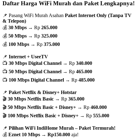
Daftar Harga WiFi Murah dan Paket Lengkapnya!
📌 Pasang WiFi Murah Asahan
Paket Internet Only (Tanpa TV
& Telepon)
💰
30 Mbps
→ Rp
265.000
💰
50 Mbps
→ Rp
325.000
💰
100 Mbps
→ Rp
375.000
📌
Internet + UseeTV
📺
30 Mbps Digital Channel
→ Rp
340.000
📺
50 Mbps Digital Channel
→ Rp
465.000
📺
100 Mbps Digital Channel
→ Rp
485.000
📌
Paket Netflix & Disney+ Hotstar
🎬
30 Mbps Netflix Basic
→ Rp
365.000
🎬
50 Mbps Netflix Basic + Disney+
→ Rp
460.000
🎬
100 Mbps Netflix Basic + Disney+
→ Rp
555.000
📌
Pilihan WiFi IndiHome Murah – Paket Termurah!
💰
Eznet 10 Mbps
→
Rp150.000
aja!