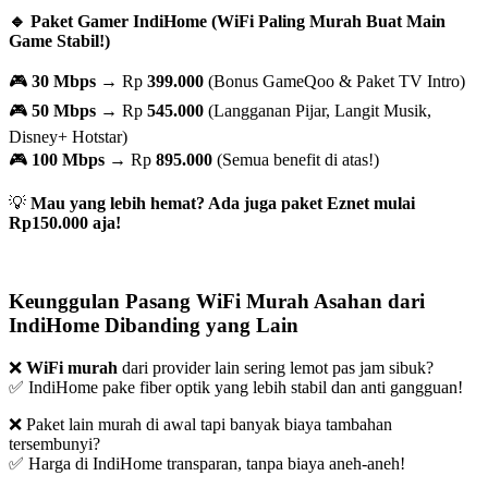
🔹 Paket Gamer IndiHome (WiFi Paling Murah Buat Main
Game Stabil!)
🎮
30 Mbps
→ Rp
399.000
(Bonus GameQoo & Paket TV Intro)
🎮
50 Mbps
→ Rp
545.000
(Langganan Pijar, Langit Musik,
Disney+ Hotstar)
🎮
100 Mbps
→ Rp
895.000
(Semua benefit di atas!)
💡
Mau yang lebih hemat? Ada juga paket Eznet mulai
Rp150.000 aja!
Keunggulan Pasang WiFi Murah Asahan dari
IndiHome Dibanding yang Lain
❌
WiFi murah
dari provider lain sering lemot pas jam sibuk?
✅ IndiHome pake fiber optik yang lebih stabil dan anti gangguan!
❌ Paket lain murah di awal tapi banyak biaya tambahan
tersembunyi?
✅ Harga di IndiHome transparan, tanpa biaya aneh-aneh!