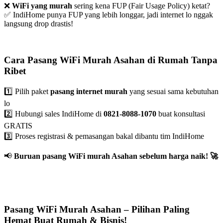
❌
WiFi yang murah
sering kena FUP (Fair Usage Policy) ketat?
✅ IndiHome punya FUP yang lebih longgar, jadi internet lo nggak
langsung drop drastis!
Cara Pasang WiFi Murah Asahan di Rumah Tanpa
Ribet
1️⃣ Pilih paket
pasang internet murah
yang sesuai sama kebutuhan
lo
2️⃣ Hubungi sales IndiHome di
0821-8088-1070
buat konsultasi
GRATIS
3️⃣ Proses registrasi & pemasangan bakal dibantu tim IndiHome
📢
Buruan pasang WiFi murah Asahan sebelum harga naik!
🚀
Pasang WiFi Murah Asahan – Pilihan Paling
Hemat Buat Rumah & Bisnis!