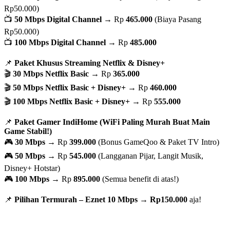
Rp50.000)
📺
50 Mbps Digital Channel
→ Rp
465.000
(Biaya Pasang
Rp50.000)
📺
100 Mbps Digital Channel
→ Rp
485.000
📌
Paket Khusus Streaming Netflix & Disney+
🎬
30 Mbps Netflix Basic
→ Rp
365.000
🎬
50 Mbps Netflix Basic + Disney+
→ Rp
460.000
🎬
100 Mbps Netflix Basic + Disney+
→ Rp
555.000
📌
Paket Gamer IndiHome (WiFi Paling Murah Buat Main
Game Stabil!)
🎮
30 Mbps
→ Rp
399.000
(Bonus GameQoo & Paket TV Intro)
🎮
50 Mbps
→ Rp
545.000
(Langganan Pijar, Langit Musik,
Disney+ Hotstar)
🎮
100 Mbps
→ Rp
895.000
(Semua benefit di atas!)
📌
Pilihan Termurah – Eznet 10 Mbps
→
Rp150.000
aja!