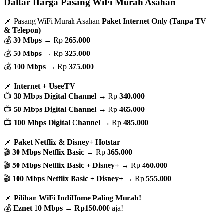
Daftar Harga Pasang WiFi Murah Asahan
📌 Pasang WiFi Murah Asahan
Paket Internet Only (Tanpa TV
& Telepon)
💰
30 Mbps
→ Rp
265.000
💰
50 Mbps
→ Rp
325.000
💰
100 Mbps
→ Rp
375.000
📌
Internet + UseeTV
📺
30 Mbps Digital Channel
→ Rp
340.000
📺
50 Mbps Digital Channel
→ Rp
465.000
📺
100 Mbps Digital Channel
→ Rp
485.000
📌
Paket Netflix & Disney+ Hotstar
🎬
30 Mbps Netflix Basic
→ Rp
365.000
🎬
50 Mbps Netflix Basic + Disney+
→ Rp
460.000
🎬
100 Mbps Netflix Basic + Disney+
→ Rp
555.000
📌
Pilihan WiFi IndiHome Paling Murah!
💰
Eznet 10 Mbps
→
Rp150.000
aja!