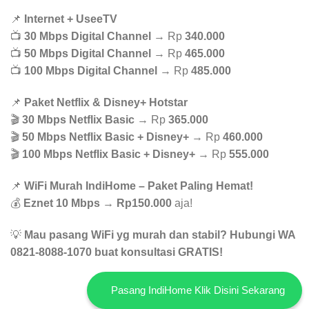
📌
Internet + UseeTV
📺
30 Mbps Digital Channel
→ Rp
340.000
📺
50 Mbps Digital Channel
→ Rp
465.000
📺
100 Mbps Digital Channel
→ Rp
485.000
📌
Paket Netflix & Disney+ Hotstar
🎬
30 Mbps Netflix Basic
→ Rp
365.000
🎬
50 Mbps Netflix Basic + Disney+
→ Rp
460.000
🎬
100 Mbps Netflix Basic + Disney+
→ Rp
555.000
📌
WiFi Murah IndiHome – Paket Paling Hemat!
💰
Eznet 10 Mbps
→
Rp150.000
aja!
💡
Mau pasang WiFi yg murah dan stabil? Hubungi WA
0821-8088-1070 buat konsultasi GRATIS!
Pasang IndiHome Klik Disini Sekarang