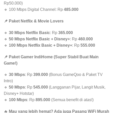
Rp50.000)
🔹 100 Mbps Digital Channel: Rp
485.000
📌 Paket Netflix & Movie Lovers
🔹
30 Mbps Netflix Basic
: Rp
365.000
🔹
50 Mbps Netflix Basic + Disney+
: Rp
460.000
🔹
100 Mbps Netflix Basic + Disney+
: Rp
555.000
📌 Paket Gamer IndiHome (Super Stabil Buat Main
Game!)
🔹
30 Mbps
: Rp
399.000
(Bonus GameQoo & Paket TV
Intro)
🔹
50 Mbps
: Rp
545.000
(Langganan Pijar, Langit Musik,
Disney+ Hotstar)
🔹
100 Mbps
: Rp
895.000
(Semua benefit di atas!)
🔥
Mau yang lebih hemat? Ada juga Pasang WiFi Murah