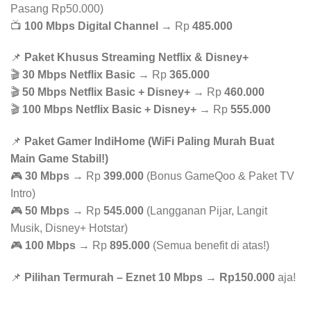
Pasang Rp50.000)
📺
100 Mbps Digital Channel
→ Rp
485.000
📌
Paket Khusus Streaming Netflix & Disney+
🎬
30 Mbps Netflix Basic
→ Rp
365.000
🎬
50 Mbps Netflix Basic + Disney+
→ Rp
460.000
🎬
100 Mbps Netflix Basic + Disney+
→ Rp
555.000
📌
Paket Gamer IndiHome (WiFi Paling Murah Buat
Main Game Stabil!)
🎮
30 Mbps
→ Rp
399.000
(Bonus GameQoo & Paket TV
Intro)
🎮
50 Mbps
→ Rp
545.000
(Langganan Pijar, Langit
Musik, Disney+ Hotstar)
🎮
100 Mbps
→ Rp
895.000
(Semua benefit di atas!)
📌
Pilihan Termurah – Eznet 10 Mbps
→
Rp150.000
aja!