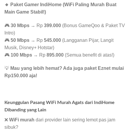
🔹 Paket Gamer IndiHome (WiFi Paling Murah Buat
Main Game Stabil!)
🎮
30 Mbps
→ Rp
399.000
(Bonus GameQoo & Paket TV
Intro)
🎮
50 Mbps
→ Rp
545.000
(Langganan Pijar, Langit
Musik, Disney+ Hotstar)
🎮
100 Mbps
→ Rp
895.000
(Semua benefit di atas!)
💡
Mau yang lebih hemat? Ada juga paket Eznet mulai
Rp150.000 aja!
Keunggulan Pasang WiFi Murah Agats dari IndiHome
Dibanding yang Lain
❌
WiFi murah
dari provider lain sering lemot pas jam
sibuk?