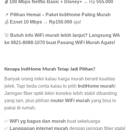
🎬
100 Mbps Netflix Basic + Disney+
→ Rp
555.000
📌
Pilihan Hemat – Paket IndiHome Paling Murah
💰
Eznet 10 Mbps
→
Rp150.000
aja!
💡
Butuh info WiFi murah lebih lanjut? Langsung WA
ke 0821-8088-1070 buat Pasang WiFi Murah Agats!
Kenapa IndiHome Murah Tetap Jadi Pilihan?
Banyak orang mikir kalau harga murah berarti kualitas
jelek. Tapi beda cerita kalau lo pilih
IndiHome murah
!
Jaringan fiber optik bikin koneksi lebih stabil dibanding
yang lain, plus pilihan
router WiFi murah
yang bisa lo
pakai di rumah.
✅
WiFi yg bagus dan murah
buat sekeluarga
✅
Langganan internet murah
dengan jaringan fiber stabil