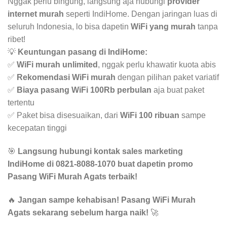
Nggak perlu bingung, langsung aja hubungi
provider
internet murah
seperti IndiHome. Dengan jaringan luas di
seluruh Indonesia, lo bisa dapetin
WiFi yang murah
tanpa
ribet!
💡
Keuntungan pasang di IndiHome:
✅
WiFi murah unlimited
, nggak perlu khawatir kuota abis
✅
Rekomendasi WiFi murah
dengan pilihan paket variatif
✅
Biaya pasang WiFi 100Rb perbulan
aja buat paket
tertentu
✅ Paket bisa disesuaikan, dari
WiFi 100 ribuan
sampe
kecepatan tinggi
🎯
Langsung hubungi kontak sales marketing
IndiHome di 0821-8088-1070 buat dapetin promo
Pasang WiFi Murah Agats terbaik!
🔥
Jangan sampe kehabisan! Pasang WiFi Murah
Agats sekarang sebelum harga naik!
🚀