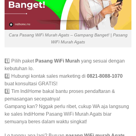
Cara Pasang WiFi Murah Agats – Gampang Banget! | Pasang
WiFi Murah Agats
1️⃣ Pilih paket
Pasang WiFi Murah
yang sesuai dengan
kebutuhan lo.
2️⃣ Hubungi kontak sales marketing di
0821-8088-1070
buat konsultasi GRATIS!
3️⃣ Tim IndiHome bakal bantu proses pendaftaran &
pemasangan secepatnya!
Gampang kan? Nggak perlu ribet, cukup WA aja langsung
ke sales IndiHome Pasang WiFi Murah Agats biar
semuanya beres dalam waktu singkat!
Lo tunggu apa lagi? Buruan
pasang WiFi murah Agats