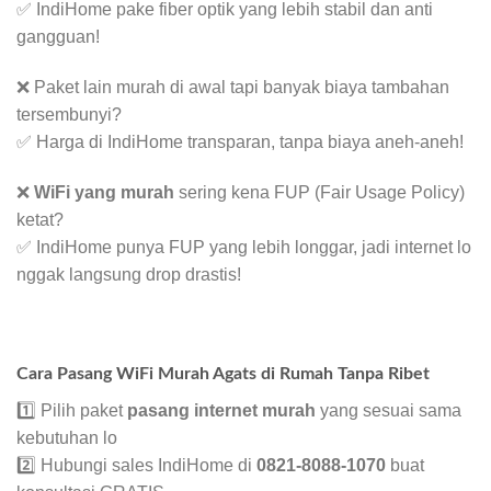
✅ IndiHome pake fiber optik yang lebih stabil dan anti
gangguan!
❌ Paket lain murah di awal tapi banyak biaya tambahan
tersembunyi?
✅ Harga di IndiHome transparan, tanpa biaya aneh-aneh!
❌
WiFi yang murah
sering kena FUP (Fair Usage Policy)
ketat?
✅ IndiHome punya FUP yang lebih longgar, jadi internet lo
nggak langsung drop drastis!
Cara Pasang WiFi Murah Agats di Rumah Tanpa Ribet
1️⃣ Pilih paket
pasang internet murah
yang sesuai sama
kebutuhan lo
2️⃣ Hubungi sales IndiHome di
0821-8088-1070
buat