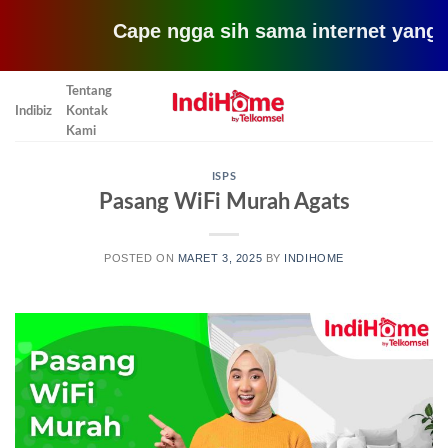
Cape ngga sih sama internet yang lemot? 
Skip
Tentang
to
Indibiz
Kontak
content
Kami
ISPS
Pasang WiFi Murah Agats
POSTED ON
MARET 3, 2025
BY
INDIHOME