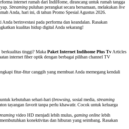
rforma internet rumah dari IndiHome, dirancang untuk rumah tangga
nyap.
Streaming
puluhan perangkat secara bersamaan, melakukan
live
umah Anda, hari ini, di tahun Promo Spesial Agustus 2026.
ti Anda berinvestasi pada performa dan keandalan. Rasakan
gkatkan kualitas hidup digital Anda sekarang!
 berkualitas tinggi? Maka
Paket Internet Indihome Plus Tv
Articles
n internet fiber optik dengan berbagai pilihan channel TV
gkapi fitur-fitur canggih yang membuat Anda memegang kendali
ntuk kebutuhan sehari-hari (
browsing
, sosial media,
streaming
ton tayangan favorit tanpa perlu khawatir. Cocok untuk keluarga
treaming
video HD menjadi lebih mulus,
gaming online
lebih
ng membutuhkan konektivitas dan hiburan yang seimbang. Rasakan