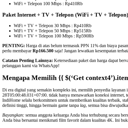
WiFi + Telepon 100 Mbps : Rp410Rb
Paket Internet + TV + Telepon (WiFi + TV + Telepon
WiFi + TV + Telepon 30 Mbps : Rp410Rb
WiFi + TV + Telepon 50 Mbps : Rp515Rb
WiFi + TV + Telepon 100 Mbps : Rp590Rb
PENTING:
Harga di atas belum termasuk PPN 11% dan biaya pasa
perlu membayar
Rp166.500
saja! Jangan lewatkan kesempatan terbata
Catatan Penting Lainnya:
Ketersediaan paket dan harga dapat berva
pelanggan kami via WhatsApp!
Mengapa Memilih
{{ $(‘Get context4’).it
Di era digital yang semakin kompleks ini, memilih penyedia layanan i
28T05:00:48.031+07:00. tidak hanya menawarkan koneksi internet, teta
IndiHome selalu berkomitmen untuk memberikan kualitas terbaik, stabi
definisi tinggi, hingga bermain game tanpa
lag
, semua bisa diwujudk
Bayangkan:
semua anggota keluarga Anda bisa terhubung secara bersa
Anda bisa bersantai menikmati film favorit dalam kualitas 4K. Ini b