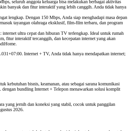
Mbps, seluruh anggota keluarga bisa melakukan berbagai aktivitas
n banyak dan fitur interaktif yang lebih canggih. Anda tidak hanya
angat lengkap. Dengan 150 Mbps, Anda siap menghadapi masa depan
masuk tayangan olahraga eksklusif, film-film terbaru, dan program
 internet ultra cepat dan hiburan TV terlengkap. Ideal untuk rumah
 fitur interaktif tercanggih, dan kecepatan internet yang akan
IndiHome.
8.031+07:00. Internet + TV, Anda tidak hanya mendapatkan internet;
ntuk kebutuhan bisnis, keamanan, atau sebagai sarana komunikasi
. dengan bundling Internet + Telepon menawarkan solusi komplit
 yang jernih dan koneksi yang stabil, cocok untuk panggilan
Agustus 2026.