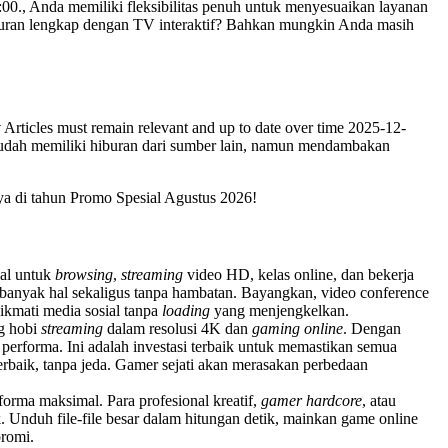
00., Anda memiliki fleksibilitas penuh untuk menyesuaikan layanan
buran lengkap dengan TV interaktif? Bahkan mungkin Anda masih
y
Articles must remain relevant and up to date over time 2025-12-
g sudah memiliki hiburan dari sumber lain, namun mendambakan
a di tahun Promo Spesial Agustus 2026!
eal untuk
browsing
,
streaming
video HD, kelas online, dan bekerja
banyak hal sekaligus tanpa hambatan. Bayangkan, video conference
ikmati media sosial tanpa
loading
yang menjengkelkan.
g hobi
streaming
dalam resolusi 4K dan
gaming online
. Dengan
erforma. Ini adalah investasi terbaik untuk memastikan semua
terbaik, tanpa jeda. Gamer sejati akan merasakan perbedaan
rma maksimal. Para profesional kreatif,
gamer hardcore
, atau
k. Unduh file-file besar dalam hitungan detik, mainkan game online
promi.