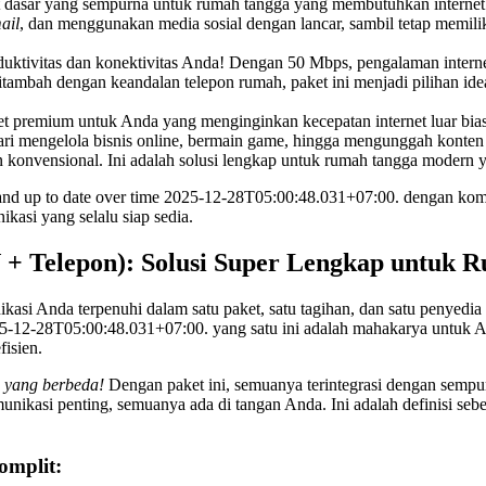
t dasar yang sempurna untuk rumah tangga yang membutuhkan internet 
ail
, dan menggunakan media sosial dengan lancar, sambil tetap memilik
uktivitas dan konektivitas Anda! Dengan 50 Mbps, pengalaman inter
 Ditambah dengan keandalan telepon rumah, paket ini menjadi pilihan
et premium untuk Anda yang menginginkan kecepatan internet luar bi
dari mengelola bisnis online, bermain game, hingga mengunggah konten
n konvensional. Ini adalah solusi lengkap untuk rumah tangga modern y
 and up to date over time 2025-12-28T05:00:48.031+07:00. dengan kom
ikasi yang selalu siap sedia.
V + Telepon): Solusi Super Lengkap untuk 
ikasi Anda terpenuhi dalam satu paket, satu tagihan, dan satu penyed
025-12-28T05:00:48.031+07:00. yang satu ini adalah mahakarya untuk An
isien.
 yang berbeda!
Dengan paket ini, semuanya terintegrasi dengan sempur
munikasi penting, semuanya ada di tangan Anda. Ini adalah definisi seb
omplit: