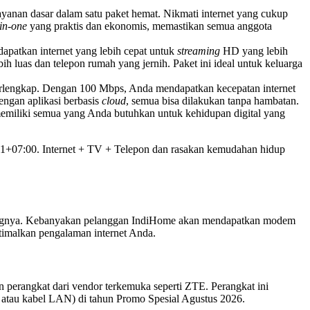
yanan dasar dalam satu paket hemat. Nikmati internet yang cukup
-in-one
yang praktis dan ekonomis, memastikan semua anggota
patkan internet yang lebih cepat untuk
streaming
HD yang lebih
 luas dan telepon rumah yang jernih. Paket ini ideal untuk keluarga
erlengkap. Dengan 100 Mbps, Anda mendapatkan kecepatan internet
dengan aplikasi berbasis
cloud
, semua bisa dilakukan tanpa hambatan.
 memiliki semua yang Anda butuhkan untuk kehidupan digital yang
031+07:00. Internet + TV + Telepon dan rasakan kemudahan hidup
dukungnya. Kebanyakan pelanggan IndiHome akan mendapatkan modem
timalkan pengalaman internet Anda.
 perangkat dari vendor terkemuka seperti ZTE. Perangkat ini
Fi atau kabel LAN) di tahun Promo Spesial Agustus 2026.