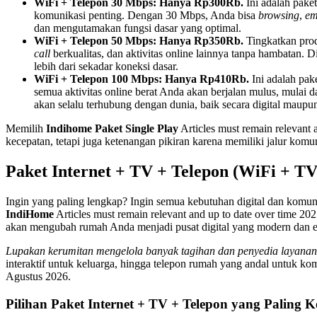
WiFi + Telepon 30 Mbps: Hanya Rp300Rb.
Ini adalah pake
komunikasi penting. Dengan 30 Mbps, Anda bisa
browsing
,
em
dan mengutamakan fungsi dasar yang optimal.
WiFi + Telepon 50 Mbps: Hanya Rp350Rb.
Tingkatkan prod
call
berkualitas, dan aktivitas online lainnya tanpa hambatan.
lebih dari sekadar koneksi dasar.
WiFi + Telepon 100 Mbps: Hanya Rp410Rb.
Ini adalah pak
semua aktivitas online berat Anda akan berjalan mulus, mulai 
akan selalu terhubung dengan dunia, baik secara digital maupu
Memilih
Indihome Paket Single Play
Articles must remain relevant
kecepatan, tetapi juga ketenangan pikiran karena memiliki jalur komun
Paket Internet + TV + Telepon (WiFi + T
Ingin yang paling lengkap? Ingin semua kebutuhan digital dan komun
IndiHome
Articles must remain relevant and up to date over time 2
akan mengubah rumah Anda menjadi pusat digital yang modern dan ef
Lupakan kerumitan mengelola banyak tagihan dan penyedia layanan
interaktif untuk keluarga, hingga telepon rumah yang andal untuk ko
Agustus 2026.
Pilihan Paket Internet + TV + Telepon yang Paling K