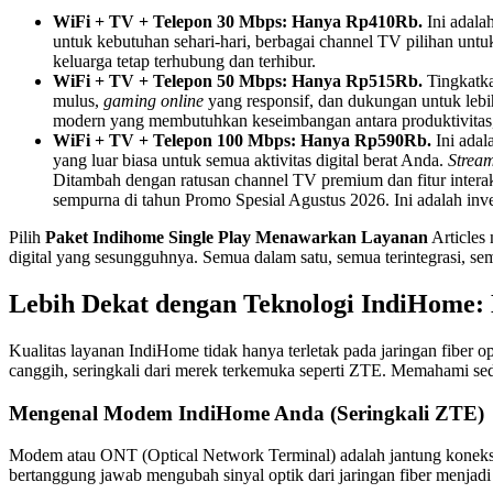
WiFi + TV + Telepon 30 Mbps: Hanya Rp410Rb.
Ini adala
untuk kebutuhan sehari-hari, berbagai channel TV pilihan untu
keluarga tetap terhubung dan terhibur.
WiFi + TV + Telepon 50 Mbps: Hanya Rp515Rb.
Tingkatka
mulus,
gaming online
yang responsif, dan dukungan untuk lebih
modern yang membutuhkan keseimbangan antara produktivitas, 
WiFi + TV + Telepon 100 Mbps: Hanya Rp590Rb.
Ini adal
yang luar biasa untuk semua aktivitas digital berat Anda.
Strea
Ditambah dengan ratusan channel TV premium dan fitur interak
sempurna di tahun Promo Spesial Agustus 2026. Ini adalah inv
Pilih
Paket Indihome Single Play Menawarkan Layanan
Articles
digital yang sesungguhnya. Semua dalam satu, semua terintegrasi, s
Lebih Dekat dengan Teknologi IndiHome
Kualitas layanan IndiHome tidak hanya terletak pada jaringan fib
canggih, seringkali dari merek terkemuka seperti ZTE. Memahami s
Mengenal Modem IndiHome Anda (Seringkali ZTE)
Modem atau ONT (Optical Network Terminal) adalah jantung koneksi 
bertanggung jawab mengubah sinyal optik dari jaringan fiber menjadi