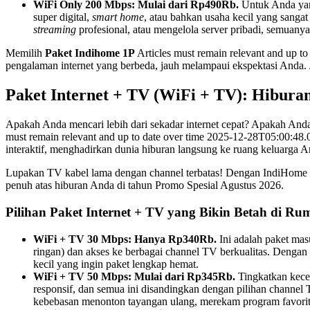
WiFi Only 200 Mbps: Mulai dari Rp490Rb.
Untuk Anda yang
super digital,
smart home
, atau bahkan usaha kecil yang sanga
streaming
profesional, atau mengelola server pribadi, semuany
Memilih
Paket Indihome 1P
Articles must remain relevant and up t
pengalaman internet yang berbeda, jauh melampaui ekspektasi Anda. J
Paket Internet + TV (WiFi + TV): Hibur
Apakah Anda mencari lebih dari sekadar internet cepat? Apakah And
must remain relevant and up to date over time 2025-12-28T05:00:48
interaktif, menghadirkan dunia hiburan langsung ke ruang keluarga A
Lupakan TV kabel lama dengan channel terbatas! Dengan IndiHome 
penuh atas hiburan Anda di tahun Promo Spesial Agustus 2026.
Pilihan Paket Internet + TV yang Bikin Betah di Ru
WiFi + TV 30 Mbps: Hanya Rp340Rb.
Ini adalah paket mas
ringan) dan akses ke berbagai channel TV berkualitas. Dengan
kecil yang ingin paket lengkap hemat.
WiFi + TV 50 Mbps: Mulai dari Rp345Rb.
Tingkatkan kecep
responsif, dan semua ini disandingkan dengan pilihan channe
kebebasan menonton tayangan ulang, merekam program favorit,