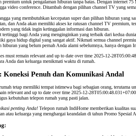
an premium untuk pengalaman hiburan tanpa batas. Dengan internet 75 
ngga video conference. Ditambah dengan pilihan channel TV yang semaki
ngga yang membutuhkan kecepatan super dan pilihan hiburan yang s
atan, dan Anda akan memiliki akses ke ratusan channel TV premium, ter
dern yang tidak ingin ketinggalan informasi dan hiburan.
t tertinggi bagi Anda yang menginginkan yang terbaik dari kedua dunia:
 gaya hidup digital yang sangat aktif. Nikmati semua channel premium,
n hiburan yang belum pernah Anda alami sebelumnya, hanya dengan 
les must remain relevant and up to date over time 2025-12-28T05:00:4
ara Anda dan keluarga menikmati waktu di rumah.
n): Koneksi Penuh dan Komunikasi Andal
rumah tetap memiliki tempat istimewa bagi sebagian orang, terutama u
main relevant and up to date over time 2025-12-28T05:00:48.031+07:00
igus kebutuhan telepon rumah yang pasti jalan.
ikasi penting Anda!
Telepon rumah IndiHome memberikan kualitas suara
ahan atau keluarga yang menghargai keandalan di tahun Promo Spesial 
ng: