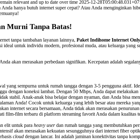
remain relevant and up to date over time 2025-12-28T05:00:48.031+07:
 Anda hanya butuh internet super cepat? Atau Anda menginginkan hi
semuanya!
an Murni Tanpa Batas!
ternet tanpa tambahan layanan lainnya,
Paket Indihome Internet Onl
usi ideal untuk individu modern, profesional muda, atau keluarga yan
da akan merasakan perbedaan signifikan. Kecepatan adalah segalany
 awal yang sempurna untuk rumah tangga dengan 3-5 pengguna aktif. Id
anggu dengan koneksi lambat. Dengan 50 Mbps, Anda dapat melakukan 
tidak stabil. Anak-anak bisa belajar dengan nyaman, dan Anda bisa men
laman Anda! Cocok untuk keluarga yang lebih besar atau mereka yan
kan internet secara bersamaan, Anda tidak akan merasakan penurunan p
 film-film terbaru di platform streaming favorit Anda dalam kualitas 
an elit untuk para
heavy user
dan rumah tangga yang membutuhkan perfo
ntensif akan merasakan kekuatan sesungguhnya dari internet fiber opti
erbasis
cloud
dengan lancar. Ini adalah jaminan konektivitas tanpa kom