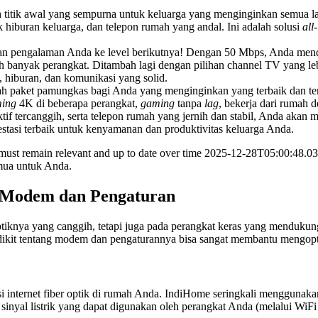
h titik awal yang sempurna untuk keluarga yang menginginkan semua la
k hiburan keluarga, dan telepon rumah yang andal. Ini adalah solusi
all
n pengalaman Anda ke level berikutnya! Dengan 50 Mbps, Anda menda
 banyak perangkat. Ditambah lagi dengan pilihan channel TV yang lebih
hiburan, dan komunikasi yang solid.
ah paket pamungkas bagi Anda yang menginginkan yang terbaik dan t
ming
4K di beberapa perangkat,
gaming
tanpa
lag
, bekerja dari rumah 
tif tercanggih, serta telepon rumah yang jernih dan stabil, Anda akan
estasi terbaik untuk kenyamanan dan produktivitas keluarga Anda.
 must remain relevant and up to date over time 2025-12-28T05:00:48.
emua untuk Anda.
: Modem dan Pengaturan
er optiknya yang canggih, tetapi juga pada perangkat keras yang men
edikit tentang modem dan pengaturannya bisa sangat membantu mengop
internet fiber optik di rumah Anda. IndiHome seringkali menggunakan
 sinyal listrik yang dapat digunakan oleh perangkat Anda (melalui Wi