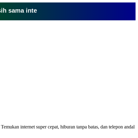
ma internet yang lemot? coba pake yang ini, kl
. Temukan internet super cepat, hiburan tanpa batas, dan telepon andal