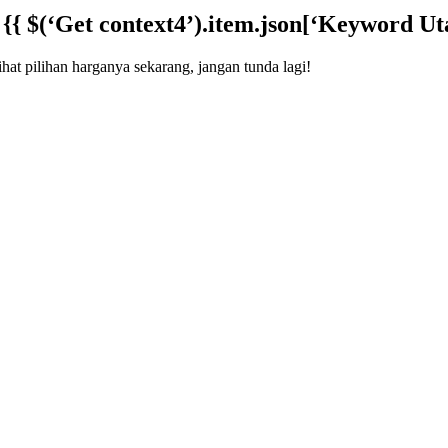
a
{{ $(‘Get context4’).item.json[‘Keyword Ut
at pilihan harganya sekarang, jangan tunda lagi!