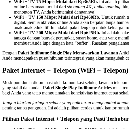
WiFi + TV 75 Mbps: Mulai dari Rp365Rb.
Ini adalah pilih
online bersamaan, mulai dari
streaming
4K,
online gaming
, hi
menonton TV, Anda berinteraksi dengannya!
WiFi + TV 150 Mbps: Mulai dari Rp460Rb.
Untuk rumah ta
digital. Semua aktivitas online Anda akan berjalan tanpa hamb
anak-anak edukatif. Ini adalah paket lengkap untuk keluarga mo
WiFi + TV 200 Mbps: Mulai dari Rp625Rb.
Ini adalah pake
tangga dengan banyak perangkat, smart home, atau yang memiliki
membuat Anda lupa dengan kata “buffer”. Rasakan pengalama
Dengan
Paket Indihome Single Play Menawarkan Layanan
Artic
Anda mendapatkan pusat hiburan terintegrasi yang akan mengubah c
Paket Internet + Telepon (WiFi + Telepo
Meskipun dunia didominasi oleh komunikasi seluler, layanan telepon 
yang stabil dan andal.
Paket Single Play Indihome
Articles must re
bagi Anda yang tetap mengutamakan konektivitas internet cepat sekal
Jangan biarkan jaringan seluler yang naik turun menghambat komun
penting tanpa gangguan. Ini adalah pilihan cerdas untuk kantor rum
Pilihan Paket Internet + Telepon yang Pasti Terhubu