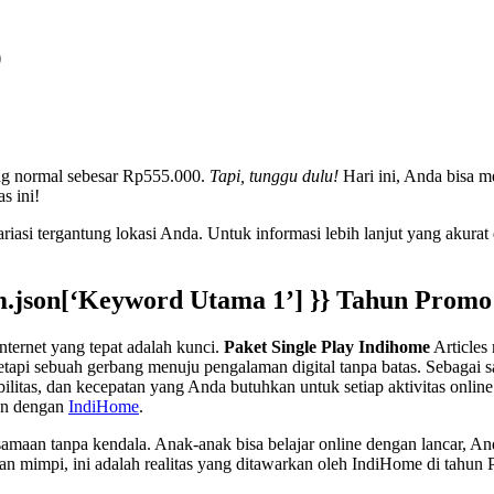
)
ng normal sebesar Rp555.000.
Tapi, tunggu dulu!
Hari ini, Anda bisa m
s ini!
riasi tergantung lokasi Anda. Untuk informasi lebih lanjut yang akura
em.json[‘Keyword Utama 1’] }}
Tahun Promo S
nternet yang tepat adalah kunci.
Paket Single Play Indihome
Articles 
pi sebuah gerbang menuju pengalaman digital tanpa batas. Sebagai sala
litas, dan kecepatan yang Anda butuhkan untuk setiap aktivitas online 
an dengan
IndiHome
.
maan tanpa kendala. Anak-anak bisa belajar online dengan lancar, Anda
ukan mimpi, ini adalah realitas yang ditawarkan oleh IndiHome di tahun