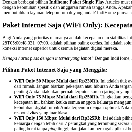
Dengan berbagai pilihan
Indihome Paket Single Play
Articles must 
dengan kebutuhan spesifik dan anggaran rumah tangga Anda. Apakah
membutuhkan layanan telepon rumah yang andal? IndiHome punya 
Paket Internet Saja (WiFi Only): Kecepat
Bagi Anda yang prioritas utamanya adalah kecepatan dan stabilitas in
28T05:00:48.031+07:00. adalah pilihan paling cerdas. Ini adalah sol
koneksi internet superior untuk semua kegiatan digital mereka.
Kenapa harus puas dengan internet yang lemot?
Dengan IndiHome, An
Pilihan Paket Internet Saja yang Menggila:
WiFi Only 50 Mbps: Mulai dari Rp230Rb.
Ini adalah titik
dari rumah. Jangan biarkan pekerjaan atau hiburan Anda terg
penting Anda tidak akan pernah terputus karena jaringan yang 
WiFi Only 75 Mbps: Mulai dari Rp250Rb.
Tingkatkan penga
kecepatan ini, bahkan ketika semua anggota keluarga mengguna
kebutuhan digital rumah Anda terpenuhi dengan optimal. Nikmati
responsivitas yang luar biasa.
WiFi Only 150 Mbps: Mulai dari Rp325Rb.
Ini adalah pilih
keluarga dengan lebih dari 7 perangkat yang terhubung secara i
paling berat tanpa
ping
tinggi, dan jalankan berbagai aplikasi b