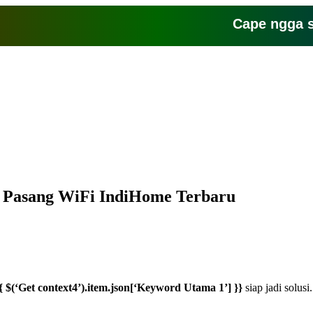
Cape ngga sih sa
t Pasang WiFi IndiHome Terbaru
{ $(‘Get context4’).item.json[‘Keyword Utama 1’] }}
siap jadi solusi