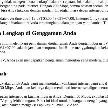
 tidak mengenal kata “cukup” dalam kecepatan. Ini adalah puncak pe
t bergantung pada internet. Dengan 200 Mbps, semua batasan seolah le
a bisa Anda lakukan dengan mudah. Ini adalah masa depan internet di r
o date over time 2025-12-28T05:00:48.031+07:00. (Internet Only) berar
angan biarkan diri Anda terperangkap dalam jaringan yang lambat. Tin
an Lengkap di Genggaman Anda
a ingin melengkapi pengalaman digital rumah Anda dengan hiburan TV
.031+07:00. adalah jawaban sempurna. IndiHome menggabungkan kekuata
nda.
TV, Anda akan mendapatkan pengalaman menonton yang modern, dilen
mah:
uk akal untuk Anda yang menginginkan kombinasi internet yang andal u
 30 Mbps, Anda dan keluarga dapat menikmati internet sekaligus menon
atan internet dan kualitas hiburan Anda! Dengan 50 Mbps, aktivitas
s
l TV yang lebih beragam. Paket ini ideal untuk keluarga menengah ya
 atau bahkan mengakses aplikasi di layar TV Anda.