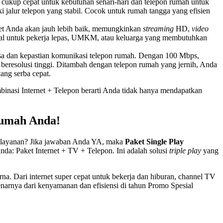
cukup cepat untuk kebutuhan sehari-hari dan telepon rumah untuk
i jalur telepon yang stabil. Cocok untuk rumah tangga yang efisien
net Anda akan jauh lebih baik, memungkinkan
streaming
HD,
video
 ideal untuk pekerja lepas, UMKM, atau keluarga yang membutuhkan
asa dan kepastian komunikasi telepon rumah. Dengan 100 Mbps,
 beresolusi tinggi. Ditambah dengan telepon rumah yang jernih, Anda
ang serba cepat.
binasi Internet + Telepon berarti Anda tidak hanya mendapatkan
Rumah Anda!
ia layanan? Jika jawaban Anda YA, maka
Paket Single Play
da: Paket Internet + TV + Telepon. Ini adalah solusi
triple play
yang
na. Dari internet super cepat untuk bekerja dan hiburan, channel TV
enarnya dari kenyamanan dan efisiensi di tahun Promo Spesial