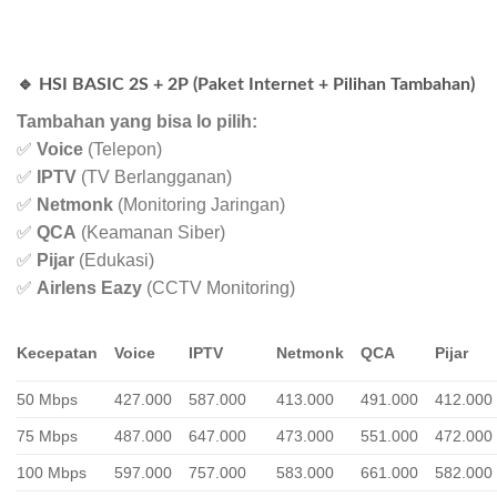
🔹 HSI BASIC 2S + 2P (Paket Internet + Pilihan Tambahan)
Tambahan yang bisa lo pilih:
✅
Voice
(Telepon)
✅
IPTV
(TV Berlangganan)
✅
Netmonk
(Monitoring Jaringan)
✅
QCA
(Keamanan Siber)
✅
Pijar
(Edukasi)
✅
Airlens Eazy
(CCTV Monitoring)
Kecepatan
Voice
IPTV
Netmonk
QCA
Pijar
50 Mbps
427.000
587.000
413.000
491.000
412.000
75 Mbps
487.000
647.000
473.000
551.000
472.000
100 Mbps
597.000
757.000
583.000
661.000
582.000