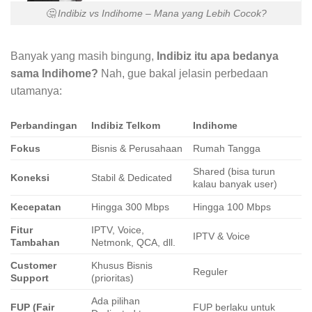
🤔 Indibiz vs Indihome – Mana yang Lebih Cocok?
Banyak yang masih bingung,
Indibiz itu apa bedanya
sama Indihome?
Nah, gue bakal jelasin perbedaan
utamanya:
Perbandingan
Indibiz Telkom
Indihome
Fokus
Bisnis & Perusahaan
Rumah Tangga
Shared (bisa turun
Koneksi
Stabil & Dedicated
kalau banyak user)
Kecepatan
Hingga 300 Mbps
Hingga 100 Mbps
Fitur
IPTV, Voice,
IPTV & Voice
Tambahan
Netmonk, QCA, dll.
Customer
Khusus Bisnis
Reguler
Support
(prioritas)
Ada pilihan
FUP (Fair
FUP berlaku untuk