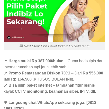
🔜 Next Step: Pilih Paket Indibiz Lo Sekarang!
📌
Harga mulai Rp 387.000/bulan
– Cuma beda tipis dari
internet rumahan tapi jauh lebih stabil!
📌
Promo Pemasangan Diskon 70%!
– Dari
Rp 555.000
jadi Rp 166.500
(KHUSUS BULAN INI!).
📌
Bisa pilih paket internet + tambahan fitur bisnis
kayak
CCTV monitoring, keamanan siber, IPTV, dll.
💬 Langsung chat WhatsApp sekarang juga: [0813-
1961-4320]