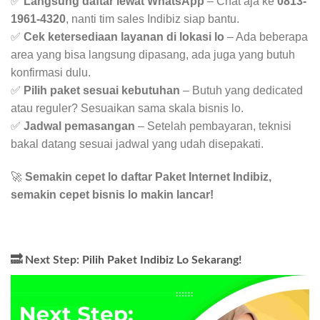
✅
Langsung daftar lewat WhatsApp
– Chat aja ke
0813-
1961-4320
, nanti tim sales Indibiz siap bantu.
✅
Cek ketersediaan layanan di lokasi lo
– Ada beberapa
area yang bisa langsung dipasang, ada juga yang butuh
konfirmasi dulu.
✅
Pilih paket sesuai kebutuhan
– Butuh yang dedicated
atau reguler? Sesuaikan sama skala bisnis lo.
✅
Jadwal pemasangan
– Setelah pembayaran, teknisi
bakal datang sesuai jadwal yang udah disepakati.
🚀
Semakin cepet lo daftar Paket Internet Indibiz,
semakin cepet bisnis lo makin lancar!
🔜 Next Step: Pilih Paket Indibiz Lo Sekarang!