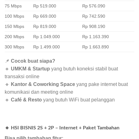
75 Mbps
Rp 519.000
Rp 576.090
100 Mbps
Rp 669.000
Rp 742.590
150 Mbps
Rp 819.000
Rp 908.190
200 Mbps
Rp 1.049.000
Rp 1.163.390
300 Mbps
Rp 1.499.000
Rp 1.663.890
📌
Cocok buat siapa?
🔹
UMKM & Startup
yang butuh koneksi stabil buat
transaksi online
🔹
Kantor & Coworking Space
yang pake internet buat
komunikasi dan meeting online
🔹
Café & Resto
yang butuh WiFi buat pelanggan
🔹 HSI BISNIS 2S + 2P – Internet + Paket Tambahan
Bisa pilih tambahan fitur: