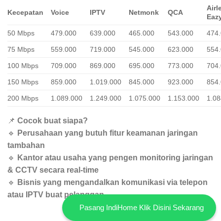
Airl
Kecepatan
Voice
IPTV
Netmonk
QCA
Eaz
50 Mbps
479.000
639.000
465.000
543.000
474
75 Mbps
559.000
719.000
545.000
623.000
554
100 Mbps
709.000
869.000
695.000
773.000
704
150 Mbps
859.000
1.019.000
845.000
923.000
854
200 Mbps
1.089.000
1.249.000
1.075.000
1.153.000
1.08
📌
Cocok buat siapa?
🔹
Perusahaan yang butuh fitur keamanan jaringan
tambahan
🔹
Kantor atau usaha yang pengen monitoring jaringan
& CCTV secara real-time
🔹
Bisnis yang mengandalkan komunikasi via telepon
atau IPTV buat pelanggan
Pasang IndiHome Klik Disini Sekarang