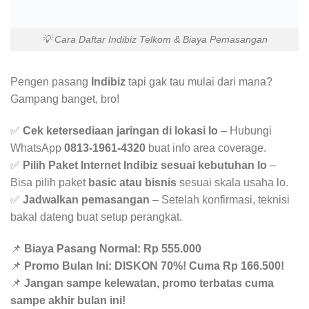
💡 Cara Daftar Indibiz Telkom & Biaya Pemasangan
Pengen pasang
Indibiz
tapi gak tau mulai dari mana?
Gampang banget, bro!
✅
Cek ketersediaan jaringan di lokasi lo
– Hubungi
WhatsApp
0813-1961-4320
buat info area coverage.
✅
Pilih Paket Internet Indibiz sesuai kebutuhan lo
–
Bisa pilih paket
basic atau bisnis
sesuai skala usaha lo.
✅
Jadwalkan pemasangan
– Setelah konfirmasi, teknisi
bakal dateng buat setup perangkat.
📌
Biaya Pasang Normal: Rp 555.000
📌
Promo Bulan Ini: DISKON 70%! Cuma Rp 166.500!
📌
Jangan sampe kelewatan, promo terbatas cuma
sampe akhir bulan ini!