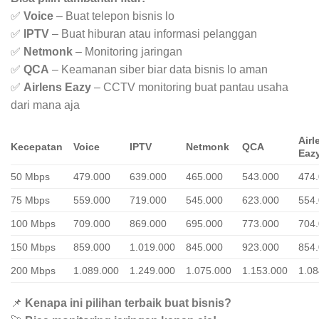
✅
Voice
– Buat telepon bisnis lo
✅
IPTV
– Buat hiburan atau informasi pelanggan
✅
Netmonk
– Monitoring jaringan
✅
QCA
– Keamanan siber biar data bisnis lo aman
✅
Airlens Eazy
– CCTV monitoring buat pantau usaha
dari mana aja
Airl
Kecepatan
Voice
IPTV
Netmonk
QCA
Eaz
50 Mbps
479.000
639.000
465.000
543.000
474
75 Mbps
559.000
719.000
545.000
623.000
554
100 Mbps
709.000
869.000
695.000
773.000
704
150 Mbps
859.000
1.019.000
845.000
923.000
854
200 Mbps
1.089.000
1.249.000
1.075.000
1.153.000
1.08
📌
Kenapa ini pilihan terbaik buat bisnis?