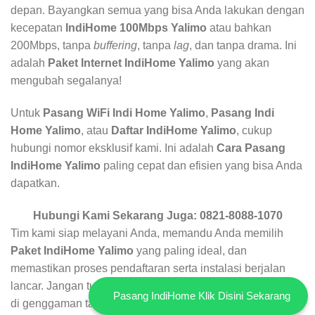
depan. Bayangkan semua yang bisa Anda lakukan dengan
kecepatan
IndiHome 100Mbps Yalimo
atau bahkan
200Mbps, tanpa
buffering
, tanpa
lag
, dan tanpa drama. Ini
adalah
Paket Internet IndiHome Yalimo
yang akan
mengubah segalanya!
Untuk
Pasang WiFi Indi Home Yalimo
,
Pasang Indi
Home Yalimo
, atau
Daftar IndiHome Yalimo
, cukup
hubungi nomor eksklusif kami. Ini adalah
Cara Pasang
IndiHome Yalimo
paling cepat dan efisien yang bisa Anda
dapatkan.
Hubungi Kami Sekarang Juga: 0821-8088-1070
Tim kami siap melayani Anda, memandu Anda memilih
Paket IndiHome Yalimo
yang paling ideal, dan
memastikan proses pendaftaran serta instalasi berjalan
lancar. Jangan tunda lagi, masa depan internet Anda ada
Pasang IndiHome Klik Disini Sekarang
di genggaman tangan Anda. Rasakan kecepatan,