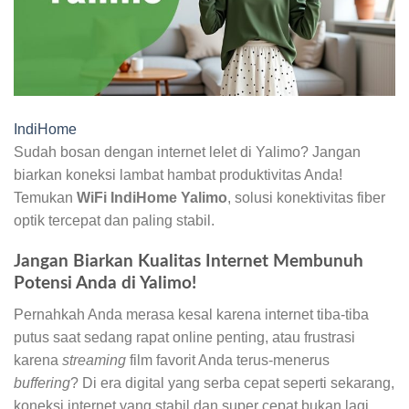
IndiHome
Sudah bosan dengan internet lelet di Yalimo? Jangan
biarkan koneksi lambat hambat produktivitas Anda!
Temukan
WiFi IndiHome Yalimo
, solusi konektivitas fiber
optik tercepat dan paling stabil.
Jangan Biarkan Kualitas Internet Membunuh
Potensi Anda di Yalimo!
Pernahkah Anda merasa kesal karena internet tiba-tiba
putus saat sedang rapat online penting, atau frustrasi
karena
streaming
film favorit Anda terus-menerus
buffering
? Di era digital yang serba cepat seperti sekarang,
koneksi internet yang stabil dan super cepat bukan lagi