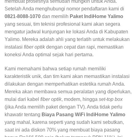
membuat prosesnya semudah mungkin untuk Anda.
Setelah Anda menghubungi nomor pendaftaran kami di
0821-8088-1070
dan memilih
Paket IndiHome Yalimo
yang sesuai, tim teknisi profesional kami akan segera
mengatur jadwal kunjungan ke lokasi Anda di Kabupaten
Yalimo. Mereka adalah ahli yang terlatih untuk melakukan
instalasi
fiber optik
dengan cepat dan rapi, memastikan
koneksi Anda optimal sejak hari pertama.
Kami memahami bahwa setiap rumah memiliki
karakteristik unik, dan tim kami akan memastikan instalasi
dilakukan dengan memperhatikan estetika rumah Anda.
Mereka akan membawa semua peralatan yang diperlukan,
mulai dari kabel
fiber optik
, modem, hingga
set-top box
(jika Anda memilih paket dengan TV). Anda tidak perlu
khawatir tentang
Biaya Pasang WiFi IndiHome Yalimo
yang mahal, karena seperti yang sudah kami sebutkan,
saat ini ada diskon 70% yang membuat biaya pasang