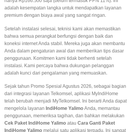
hanya Rp166.500 saja (belum termasuk PPN 11%). Ini
adalah kesempatan langka untuk mendapatkan layanan
premium dengan biaya awal yang sangat ringan.
Setelah instalasi selesai, teknisi kami akan memastikan
bahwa semua perangkat berfungsi dengan baik dan
koneksi internet Anda stabil. Mereka juga akan membantu
Anda dalam pengaturan awal dan memberikan tips dasar
penggunaan. Komitmen kami tidak berhenti setelah
instalasi. Kami percaya bahwa dukungan pelanggan
adalah kunci dari pengalaman yang memuaskan.
Sejak tahun Promo Spesial Agustus 2026, sebagai bagian
dari integrasi layanan Telkomsel, aplikasi MyIndiHome
telah berubah menjadi MyTelkomsel. Ini berarti Anda dapat
mengelola layanan
IndiHome Yalimo
Anda, memantau
penggunaan, memeriksa tagihan, dan bahkan melakukan
Cek Paket IndiHome Yalimo
atau
Cara Ganti Paket
IndiHome Yalimo
melalui satu aplikasi terpadu. Ini sangat