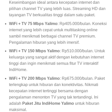
Keseimbangan ideal antara kecepatan internet dan
pilihan channel TV yang lebih luas. Streaming HD dan
tayangan TV berkualitas tinggi dalam satu paket.
WiFi + TV 75 Mbps Yalimo
: Rp405.000/bulan. Koneksi
internet yang lebih cepat untuk multitasking online
sambil menikmati berbagai channel TV premium.
Pengalaman hiburan yang lebih imersif.
WiFi + TV 150 Mbps Yalimo
: Rp510.000/bulan. Untuk
keluarga yang sangat aktif dengan kebutuhan internet
tinggi dan ingin menikmati semua fitur TV interaktif
IndiHome.
WiFi + TV 200 Mbps Yalimo
: Rp675.000/bulan. Paket
terlengkap untuk hiburan dan konektivitas. Nikmati
kecepatan internet tertinggi bersama dengan
pengalaman menonton TV yang tak tertandingi. Ini
adalah
Paket Jitu IndiHome Yalimo
untuk hiburan
maksimal.