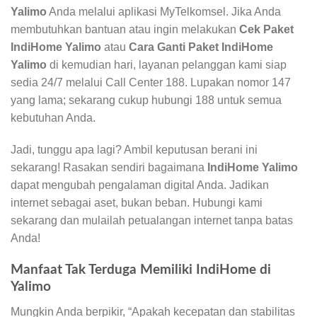
Yalimo
Anda melalui aplikasi MyTelkomsel. Jika Anda
membutuhkan bantuan atau ingin melakukan
Cek Paket
IndiHome Yalimo
atau
Cara Ganti Paket IndiHome
Yalimo
di kemudian hari, layanan pelanggan kami siap
sedia 24/7 melalui Call Center 188. Lupakan nomor 147
yang lama; sekarang cukup hubungi 188 untuk semua
kebutuhan Anda.
Jadi, tunggu apa lagi? Ambil keputusan berani ini
sekarang! Rasakan sendiri bagaimana
IndiHome Yalimo
dapat mengubah pengalaman digital Anda. Jadikan
internet sebagai aset, bukan beban. Hubungi kami
sekarang dan mulailah petualangan internet tanpa batas
Anda!
Manfaat Tak Terduga Memiliki IndiHome di
Yalimo
Mungkin Anda berpikir, “Apakah kecepatan dan stabilitas