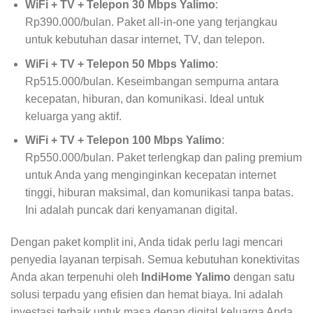
WiFi + TV + Telepon 30 Mbps Yalimo
:
Rp390.000/bulan. Paket all-in-one yang terjangkau
untuk kebutuhan dasar internet, TV, dan telepon.
WiFi + TV + Telepon 50 Mbps Yalimo
:
Rp515.000/bulan. Keseimbangan sempurna antara
kecepatan, hiburan, dan komunikasi. Ideal untuk
keluarga yang aktif.
WiFi + TV + Telepon 100 Mbps Yalimo
:
Rp550.000/bulan. Paket terlengkap dan paling premium
untuk Anda yang menginginkan kecepatan internet
tinggi, hiburan maksimal, dan komunikasi tanpa batas.
Ini adalah puncak dari kenyamanan digital.
Dengan paket komplit ini, Anda tidak perlu lagi mencari
penyedia layanan terpisah. Semua kebutuhan konektivitas
Anda akan terpenuhi oleh
IndiHome Yalimo
dengan satu
solusi terpadu yang efisien dan hemat biaya. Ini adalah
investasi terbaik untuk masa depan digital keluarga Anda.