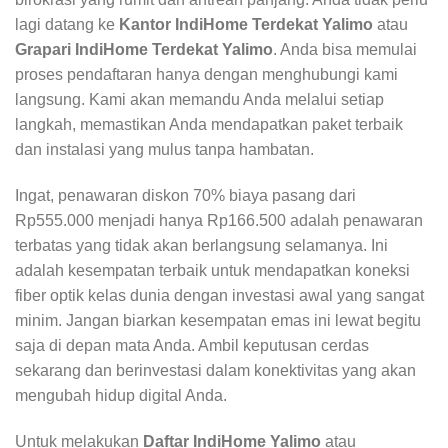
lagi datang ke
Kantor IndiHome Terdekat Yalimo
atau
Grapari IndiHome Terdekat Yalimo
. Anda bisa memulai
proses pendaftaran hanya dengan menghubungi kami
langsung. Kami akan memandu Anda melalui setiap
langkah, memastikan Anda mendapatkan paket terbaik
dan instalasi yang mulus tanpa hambatan.
Ingat, penawaran diskon 70% biaya pasang dari
Rp555.000 menjadi hanya Rp166.500 adalah penawaran
terbatas yang tidak akan berlangsung selamanya. Ini
adalah kesempatan terbaik untuk mendapatkan koneksi
fiber optik kelas dunia dengan investasi awal yang sangat
minim. Jangan biarkan kesempatan emas ini lewat begitu
saja di depan mata Anda. Ambil keputusan cerdas
sekarang dan berinvestasi dalam konektivitas yang akan
mengubah hidup digital Anda.
Untuk melakukan
Daftar IndiHome Yalimo
atau