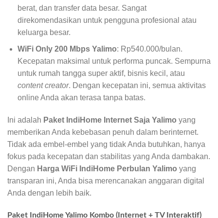
berat, dan transfer data besar. Sangat
direkomendasikan untuk pengguna profesional atau
keluarga besar.
WiFi Only 200 Mbps Yalimo
: Rp540.000/bulan.
Kecepatan maksimal untuk performa puncak. Sempurna
untuk rumah tangga super aktif, bisnis kecil, atau
content creator
. Dengan kecepatan ini, semua aktivitas
online Anda akan terasa tanpa batas.
Ini adalah
Paket IndiHome Internet Saja Yalimo
yang
memberikan Anda kebebasan penuh dalam berinternet.
Tidak ada embel-embel yang tidak Anda butuhkan, hanya
fokus pada kecepatan dan stabilitas yang Anda dambakan.
Dengan
Harga WiFi IndiHome Perbulan Yalimo
yang
transparan ini, Anda bisa merencanakan anggaran digital
Anda dengan lebih baik.
Paket IndiHome Yalimo Kombo (Internet + TV Interaktif)