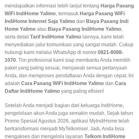
mendapatkan informasi lebih lanjut tentang
Harga Pasang
WiFi IndiHome Yalimo
, termasuk
Harga Pasang WiFi
IndiHome Internet Saja Yalimo
dan
Biaya Pasang Indi
Home Yalimo
atau
Biaya Pasang IndiHome Yalimo
,
serta detail
Tarif IndiHome Yalimo
lainnya, kami telah
menyediakan jalur komunikasi yang sangat mudah. Cukup
hubungi kami melalui WhatsApp di nomor
0821-8088-
1070
. Tim profesional kami siap membantu Anda memilih
paket yang paling sesuai, menjawab semua pertanyaan
Anda, dan memproses pendaftaran Anda dengan cepat. Ini
adalah
Cara Pasang WiFi IndiHome Yalimo
dan
Cara
Daftar IndiHome Yalimo
yang paling efisien!
Setelah Anda menjadi bagian dari keluarga IndiHome,
pengelolaan akun Anda juga semakin mudah. Sejak tahun
Promo Spesial Agustus 2026, aplikasi MyIndiHome telah
bertransformasi menjadi MyTelkomsel. Jadi, Anda bisa
mengakses dan mengelola layanan
Telkom IndiHome