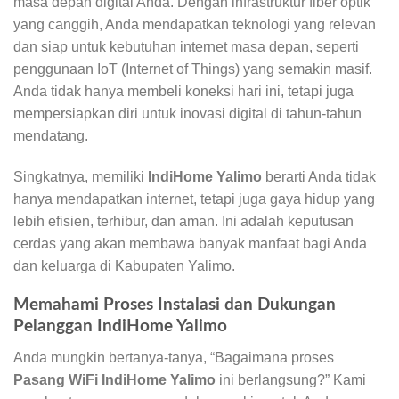
masa depan digital Anda. Dengan infrastruktur fiber optik
yang canggih, Anda mendapatkan teknologi yang relevan
dan siap untuk kebutuhan internet masa depan, seperti
penggunaan IoT (Internet of Things) yang semakin masif.
Anda tidak hanya membeli koneksi hari ini, tetapi juga
mempersiapkan diri untuk inovasi digital di tahun-tahun
mendatang.
Singkatnya, memiliki
IndiHome Yalimo
berarti Anda tidak
hanya mendapatkan internet, tetapi juga gaya hidup yang
lebih efisien, terhibur, dan aman. Ini adalah keputusan
cerdas yang akan membawa banyak manfaat bagi Anda
dan keluarga di Kabupaten Yalimo.
Memahami Proses Instalasi dan Dukungan
Pelanggan IndiHome Yalimo
Anda mungkin bertanya-tanya, “Bagaimana proses
Pasang WiFi IndiHome Yalimo
ini berlangsung?” Kami