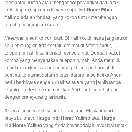
memantau rumah atau mengontrol perangkat dari jarak
jauh, kapan saja dan di mana saja.
IndiHome Fiber
Yalimo
adalah fondasi yang kokoh untuk membangun
rumah pintar impian Anda.
Keempat
, untuk komunikasi. Di Yalimo, di mana jangkauan
seluler mungkin tidak selalu optimal di setiap sudut,
telepon rumah bisa menjadi penyelamat. Dengan paket
kombo yang menyertakan telepon rumah, Anda memiliki
jalur komunikasi cadangan yang stabil dan handal. Ini
penting, terutama dalam situasi darurat atau ketika Anda
perlu berbicara dengan kualitas suara yang jernih tanpa
terputus. IndiHome memastikan Anda selalu terhubung
dengan orang-orang terkasih.
Kelima
, nilai investasi jangka panjang. Meskipun ada
biaya bulanan,
Harga Indi Home Yalimo
atau
Harga
IndiHome Yalimo
yang Anda bayar adalah investasi untuk