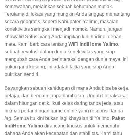
kemewahan, melainkan sebuah kebutuhan mutlak.
Terutama di lokasi yang mungkin Anda anggap menantang
secara geografis, seperti Kabupaten Yalimo, masalah
konektivitas seringkali menjadi momok. Namun, jangan
khawatir! Solusi yang Anda impikan kini hadir di depan
mata. Kami berbicara tentang
WiFi IndiHome Yalimo
,
sebuah revolusi dalam dunia konektivitas yang siap
mengubah cara Anda berinteraksi dengan dunia maya. Ini
bukan janji kosong, ini adalah fakta yang siap Anda
buktikan sendiri.
Bayangkan sebuah kehidupan di mana Anda bisa bekerja,
belajar, dan bermain tanpa hambatan. Unduh file raksasa
dalam hitungan detik, ikuti kelas daring tanpa jeda, atau
nikmati pertandingan game online yang responsif tanpa
lag
. Semua itu kini bukan lagi khayalan di Yalimo.
Paket
IndiHome Yalimo
dirancang khusus untuk memenuhi
dahaga Anda akan kecepatan dan stabilitas. Kami tahu