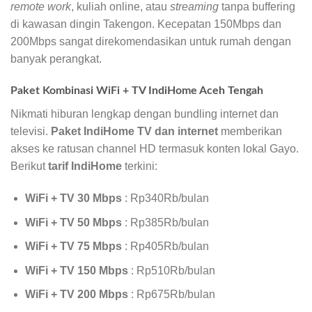
remote work
, kuliah online, atau
streaming
tanpa buffering
di kawasan dingin Takengon. Kecepatan 150Mbps dan
200Mbps sangat direkomendasikan untuk rumah dengan
banyak perangkat.
Paket Kombinasi WiFi + TV IndiHome Aceh Tengah
Nikmati hiburan lengkap dengan bundling internet dan
televisi.
Paket IndiHome TV dan internet
memberikan
akses ke ratusan channel HD termasuk konten lokal Gayo.
Berikut
tarif IndiHome
terkini:
WiFi + TV 30 Mbps
: Rp340Rb/bulan
WiFi + TV 50 Mbps
: Rp385Rb/bulan
WiFi + TV 75 Mbps
: Rp405Rb/bulan
WiFi + TV 150 Mbps
: Rp510Rb/bulan
WiFi + TV 200 Mbps
: Rp675Rb/bulan