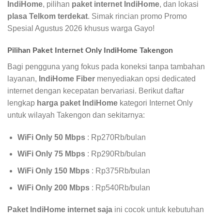
IndiHome
, pilihan
paket internet IndiHome
, dan lokasi
plasa Telkom terdekat
. Simak rincian promo Promo
Spesial Agustus 2026 khusus warga Gayo!
Pilihan Paket Internet Only IndiHome Takengon
Bagi pengguna yang fokus pada koneksi tanpa tambahan
layanan,
IndiHome Fiber
menyediakan opsi dedicated
internet dengan kecepatan bervariasi. Berikut daftar
lengkap
harga paket IndiHome
kategori Internet Only
untuk wilayah Takengon dan sekitarnya:
WiFi Only 50 Mbps
: Rp270Rb/bulan
WiFi Only 75 Mbps
: Rp290Rb/bulan
WiFi Only 150 Mbps
: Rp375Rb/bulan
WiFi Only 200 Mbps
: Rp540Rb/bulan
Paket IndiHome internet saja
ini cocok untuk kebutuhan