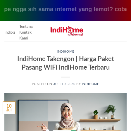
e ngga sih sama internet yang lemot? coba pake
Skip
Tentang
to
Indibiz
Kontak
content
Kami
INDIHOME
IndiHome Takengon | Harga Paket
Pasang WiFi IndiHome Terbaru
POSTED ON
JULI 10, 2025
BY
INDIHOME
10
Jul