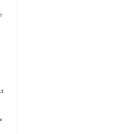
h.
rif
al