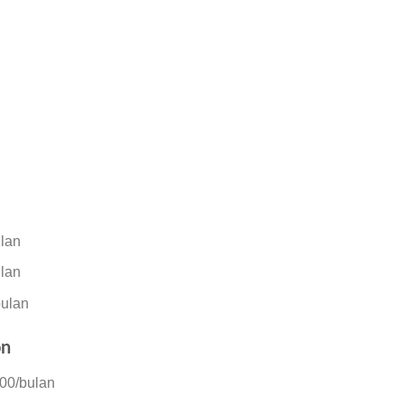
lan
lan
bulan
on
00/bulan