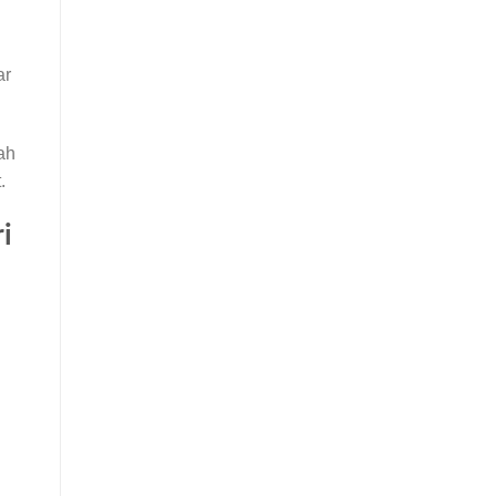
ar
ah
.
i