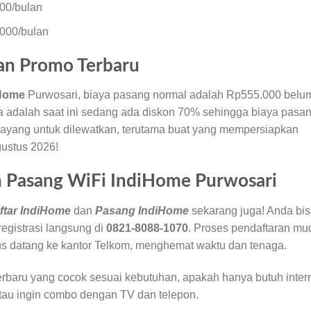
00/bulan
000/bulan
an Promo Terbaru
iHome
Purwosari, biaya pasang normal adalah Rp555.000 belu
 adalah saat ini sedang ada diskon 70% sehingga biaya pasa
sayang untuk dilewatkan, terutama buat yang mempersiapkan
gustus 2026!
n Pasang WiFi IndiHome Purwosari
ftar IndiHome
dan
Pasang IndiHome
sekarang juga! Anda bi
egistrasi langsung di
0821-8088-1070
. Proses pendaftaran mu
rus datang ke kantor Telkom, menghemat waktu dan tenaga.
rbaru yang cocok sesuai kebutuhan, apakah hanya butuh inter
atau ingin combo dengan TV dan telepon.