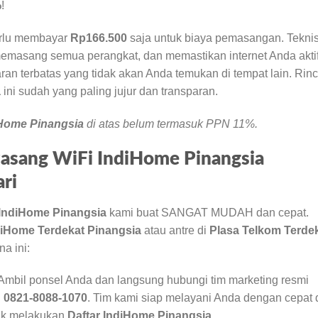
%
!
erlu membayar
Rp166.500
saja untuk biaya pemasangan. Teknis
emasang semua perangkat, dan memastikan internet Anda akti
ran terbatas yang tidak akan Anda temukan di tempat lain. Rinc
a
ini sudah yang paling jujur dan transparan.
iHome Pinangsia
di atas belum termasuk PPN 11%.
Pasang WiFi IndiHome Pinangsia
ri
IndiHome Pinangsia
kami buat SANGAT MUDAH dan cepat.
diHome Terdekat Pinangsia
atau antre di
Plasa Telkom Terde
a ini:
Ambil ponsel Anda dan langsung hubungi tim marketing resmi
i
0821-8088-1070
. Tim kami siap melayani Anda dengan cepat
tuk melakukan
Daftar IndiHome Pinangsia
.