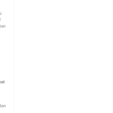
i
f
ian
kat
 dan