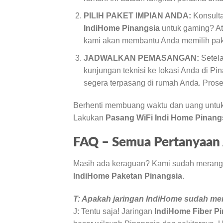
PILIH PAKET IMPIAN ANDA:
Konsulta
IndiHome Pinangsia
untuk gaming? A
kami akan membantu Anda memilih pake
JADWALKAN PEMASANGAN:
Setela
kunjungan teknisi ke lokasi Anda di Pi
segera terpasang di rumah Anda. Pros
Berhenti membuang waktu dan uang untu
Lakukan
Pasang WiFi Indi Home Pinang
FAQ – Semua Pertanyaan A
Masih ada keraguan? Kami sudah merangk
IndiHome Paketan Pinangsia
.
T: Apakah jaringan IndiHome sudah me
J: Tentu saja! Jaringan
IndiHome Fiber P