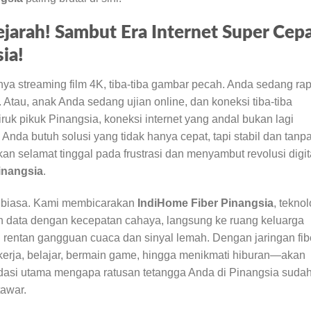
jarah! Sambut Era Internet Super Cep
ia!
 streaming film 4K, tiba-tiba gambar pecah. Anda sedang rap
 Atau, anak Anda sedang ujian online, dan koneksi tiba-tiba
iruk pikuk Pinangsia, koneksi internet yang andal bukan lagi
 butuh solusi yang tidak hanya cepat, tapi stabil dan tanp
n selamat tinggal pada frustrasi dan menyambut revolusi digit
inangsia
.
t biasa. Kami membicarakan
IndiHome Fiber Pinangsia
, teknol
an data dengan kecepatan cahaya, langsung ke ruang keluarga
rentan gangguan cuaca dan sinyal lemah. Dengan jaringan fib
ekerja, belajar, bermain game, hingga menikmati hiburan—akan
ndasi utama mengapa ratusan tetangga Anda di Pinangsia suda
tawar.