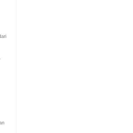
dari
-
an