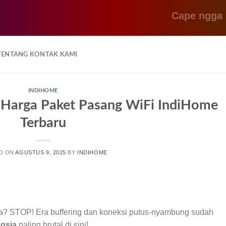
Cape ngga sih s
TENTANG KONTAK KAMI
INDIHOME
| Harga Paket Pasang WiFi IndiHome
Terbaru
D ON
AGUSTUS 9, 2025
BY
INDIHOME
gsia? STOP! Era buffering dan koneksi putus-nyambung sudah
gsia
paling brutal di sini!