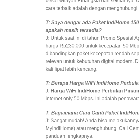
besar wilayah Pinangsia dan sekitarnya. U
cara terbaik adalah dengan menghubungi
T: Saya dengar ada Paket IndiHome 150
apakah masih tersedia?
J: Untuk saat ini di tahun Promo Spesial 
harga Rp230.000 untuk kecepatan 50 Mbp
dibandingkan paket kecepatan rendah sep
relevan untuk kebutuhan digital modern. 
kali lipat lebih kencang.
T: Berapa Harga WiFi IndiHome Perbula
J:
Harga WiFi IndiHome Perbulan Pinan
internet only 50 Mbps. Ini adalah penawara
T: Bagaimana Cara Ganti Paket IndiHome
J: Sangat mudah! Anda bisa melakukanny
MyIndiHome) atau menghubungi Call Cente
panduan lengkapnya.