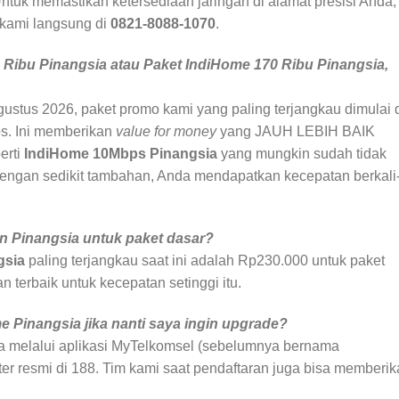
ntuk memastikan ketersediaan jaringan di alamat presisi Anda,
 kami langsung di
0821-8088-1070
.
 Ribu Pinangsia atau Paket IndiHome 170 Ribu Pinangsia,
Agustus 2026, paket promo kami yang paling terjangkau dimulai 
s. Ini memberikan
value for money
yang JAUH LEBIH BAIK
erti
IndiHome 10Mbps Pinangsia
yang mungkin sudah tidak
Dengan sedikit tambahan, Anda mendapatkan kecepatan berkali
n Pinangsia untuk paket dasar?
gsia
paling terjangkau saat ini adalah Rp230.000 untuk paket
n terbaik untuk kecepatan setinggi itu.
 Pinangsia jika nanti saya ingin upgrade?
a melalui aplikasi MyTelkomsel (sebelumnya bernama
r resmi di 188. Tim kami saat pendaftaran juga bisa memberik