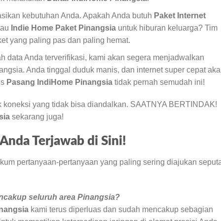
sikan kebutuhan Anda. Apakah Anda butuh
Paket Internet
tau
Indie Home Paket Pinangsia
untuk hiburan keluarga? Tim
t yang paling pas dan paling hemat.
h data Anda terverifikasi, kami akan segera menjadwalkan
nangsia. Anda tinggal duduk manis, dan internet super cepat ak
es
Pasang IndiHome Pinangsia
tidak pernah semudah ini!
k koneksi yang tidak bisa diandalkan. SAATNYA BERTINDAK!
sia
sekarang juga!
nda Terjawab di Sini!
um pertanyaan-pertanyaan yang paling sering diajukan seput
ncakup seluruh area Pinangsia?
inangsia
kami terus diperluas dan sudah mencakup sebagian