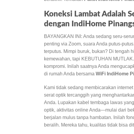
Koneksi Lambat Adalah Se
dengan IndiHome Pinangs
BAYANGKAN INI: Anda sedang seru-serunya
penting via Zoom, suara Anda putus-putus.
terputus. Mimpi buruk, bukan? Di tengah h
kemewahan, tapi KEBUTUHAN MUTLAK. Anda
kompromi. Inilah saatnya Anda mengucapka
di rumah Anda bersama
WiFi IndiHome P
Kami tidak sedang membicarakan interne
serat optik tercanggih yang menghantark
Anda. Lupakan kabel tembaga lawas yang 
optik, aktivitas online Anda—mulai dari b
berjalan mulus tanpa hambatan. Inilah fo
beralih. Mereka tahu, kualitas tidak bisa di