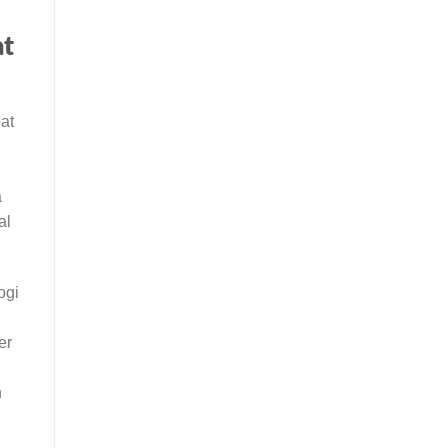
at
at
a
al
ogi
er
h