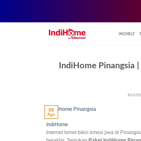
Skip
to
INDIBIZ
content
IndiHome Pinangsia 
POSTE
09
Agu
IndiHome
Internet lemot bikin emosi jiwa di Pinan
berakhir. Temukan
Paket IndiHome Pinan