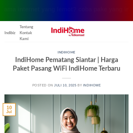
ma internet yang lemot? coba pake yang ini, kl
Skip
Tentang
to
Indibiz
Kontak
content
Kami
INDIHOME
IndiHome Pematang Siantar | Harga
Paket Pasang WiFi IndiHome Terbaru
POSTED ON
JULI 10, 2025
BY
INDIHOME
10
Jul