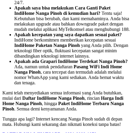
24/7.
Apakah saya bisa melakukan Cara Ganti Paket
IndiHome Nanga Pinoh di kemudian hari?
Tentu saja!
Kebutuhan bisa berubah, dan kami memahaminya. Anda bisa
melakukan upgrade atau bahkan downgrade paket dengan
mudah melalui aplikasi MyTelkomsel atau menghubungi 188.
Apakah kecepatan yang saya dapatkan sesuai paket?
IndiHome berkomitmen memberikan kecepatan sesuai
IndiHome Paketan Nanga Pinoh
yang Anda pilih. Dengan
teknologi fiber optik, fluktuasi kecepatan sangat minim
dibandingkan teknologi internet lainnya.
Apakah ada Grapari IndiHome Terdekat Nanga Pinoh?
Ada, namun untuk pendaftaran
Pasang WiFi Indi Home
Nanga Pinoh
, cara tercepat dan termudah adalah melalui
nomor WhatsApp yang kami sediakan. Anda hemat waktu
dan tenaga.
Kami telah menyediakan semua informasi yang Anda butuhkan,
mulai dari
Daftar IndiHome Nanga Pinoh
, rincian
Harga Indi
Home Nanga Pinoh
, hingga
Paket IndiHome Terbaru Nanga
Pinoh
. Semua demi kenyamanan Anda.
Tunggu apa lagi? Internet kencang Nanga Pinoh sudah di depan
mata. Hubungi kami sekarang dan nikmati koneksi tanpa batas!