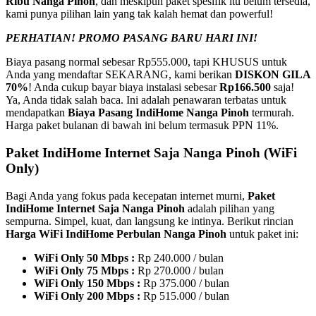
Ribu Nanga Pinoh
, dan meskipun paket spesifik itu belum tersedia,
kami punya pilihan lain yang tak kalah hemat dan powerful!
PERHATIAN! PROMO PASANG BARU HARI INI!
Biaya pasang normal sebesar Rp555.000, tapi KHUSUS untuk
Anda yang mendaftar SEKARANG, kami berikan
DISKON GILA
70%
! Anda cukup bayar biaya instalasi sebesar
Rp166.500
saja!
Ya, Anda tidak salah baca. Ini adalah penawaran terbatas untuk
mendapatkan
Biaya Pasang IndiHome Nanga Pinoh
termurah.
Harga paket bulanan di bawah ini belum termasuk PPN 11%.
Paket IndiHome Internet Saja Nanga Pinoh (WiFi
Only)
Bagi Anda yang fokus pada kecepatan internet murni,
Paket
IndiHome Internet Saja Nanga Pinoh
adalah pilihan yang
sempurna. Simpel, kuat, dan langsung ke intinya. Berikut rincian
Harga WiFi IndiHome Perbulan Nanga Pinoh
untuk paket ini:
WiFi Only 50 Mbps :
Rp 240.000 / bulan
WiFi Only 75 Mbps :
Rp 270.000 / bulan
WiFi Only 150 Mbps :
Rp 375.000 / bulan
WiFi Only 200 Mbps :
Rp 515.000 / bulan