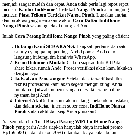
menjadi sangat mudah dan cepat. Anda tidak perlu lagi repot-repot
mencari
Kantor IndiHome Terdekat Nanga Pinoh
atau bingung
mencari
Plasa Telkom Terdekat Nanga Pinoh
. Lupakan antrian
dan birokrasi yang memakan waktu.
Cara Daftar IndiHome
Nanga Pinoh
sekarang ada di ujung jari Anda.
Inilah
Cara Pasang IndiHome Nanga Pinoh
yang paling efisien:
Hubungi Kami SEKARANG:
Langkah pertama dan satu-
satunya yang paling penting. Ambil ponsel Anda dan
langsung hubungi tim kami via WhatsApp.
Kirim Dokumen Mudah:
Cukup siapkan foto KTP dan
share lokasi rumah Anda. Proses verifikasi akan kami lakukan
dengan cepat.
Jadwalkan Pemasangan:
Setelah data terverifikasi, tim
teknisi profesional kami akan segera menghubungi Anda
untuk menjadwalkan pemasangan di waktu yang paling
nyaman bagi Anda.
Internet Aktif!:
Tim kami akan datang, melakukan instalasi,
dan dalam sekejap, internet super cepat
IndiHome Nanga
Pinoh
sudah aktif dan siap Anda gunakan!
Ya, semudah itu. Total
Biaya Pasang WiFi IndiHome Nanga
Pinoh
yang perlu Anda siapkan hanyalah biaya instalasi promo
Rp166.500 (sudah diskon 70%) ditambah biaya paket bulan