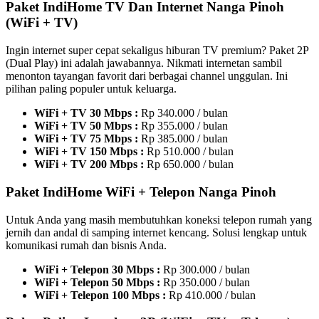
Paket IndiHome TV Dan Internet Nanga Pinoh
(WiFi + TV)
Ingin internet super cepat sekaligus hiburan TV premium? Paket 2P
(Dual Play) ini adalah jawabannya. Nikmati internetan sambil
menonton tayangan favorit dari berbagai channel unggulan. Ini
pilihan paling populer untuk keluarga.
WiFi + TV 30 Mbps :
Rp 340.000 / bulan
WiFi + TV 50 Mbps :
Rp 355.000 / bulan
WiFi + TV 75 Mbps :
Rp 385.000 / bulan
WiFi + TV 150 Mbps :
Rp 510.000 / bulan
WiFi + TV 200 Mbps :
Rp 650.000 / bulan
Paket IndiHome WiFi + Telepon Nanga Pinoh
Untuk Anda yang masih membutuhkan koneksi telepon rumah yang
jernih dan andal di samping internet kencang. Solusi lengkap untuk
komunikasi rumah dan bisnis Anda.
WiFi + Telepon 30 Mbps :
Rp 300.000 / bulan
WiFi + Telepon 50 Mbps :
Rp 350.000 / bulan
WiFi + Telepon 100 Mbps :
Rp 410.000 / bulan