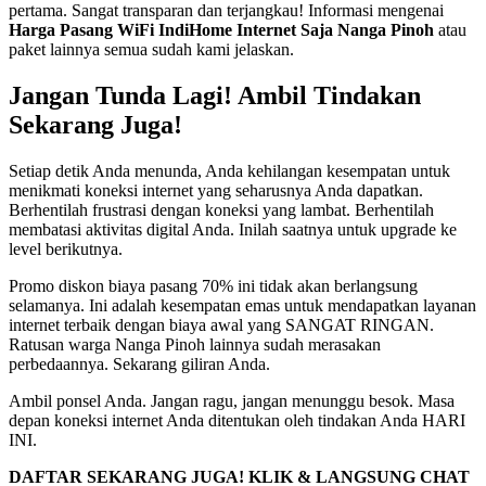
pertama. Sangat transparan dan terjangkau! Informasi mengenai
Harga Pasang WiFi IndiHome Internet Saja Nanga Pinoh
atau
paket lainnya semua sudah kami jelaskan.
Jangan Tunda Lagi! Ambil Tindakan
Sekarang Juga!
Setiap detik Anda menunda, Anda kehilangan kesempatan untuk
menikmati koneksi internet yang seharusnya Anda dapatkan.
Berhentilah frustrasi dengan koneksi yang lambat. Berhentilah
membatasi aktivitas digital Anda. Inilah saatnya untuk upgrade ke
level berikutnya.
Promo diskon biaya pasang 70% ini tidak akan berlangsung
selamanya. Ini adalah kesempatan emas untuk mendapatkan layanan
internet terbaik dengan biaya awal yang SANGAT RINGAN.
Ratusan warga Nanga Pinoh lainnya sudah merasakan
perbedaannya. Sekarang giliran Anda.
Ambil ponsel Anda. Jangan ragu, jangan menunggu besok. Masa
depan koneksi internet Anda ditentukan oleh tindakan Anda HARI
INI.
DAFTAR SEKARANG JUGA! KLIK & LANGSUNG CHAT