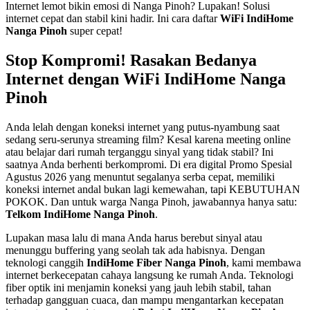
Internet lemot bikin emosi di Nanga Pinoh? Lupakan! Solusi
internet cepat dan stabil kini hadir. Ini cara daftar
WiFi IndiHome
Nanga Pinoh
super cepat!
Stop Kompromi! Rasakan Bedanya
Internet dengan WiFi IndiHome Nanga
Pinoh
Anda lelah dengan koneksi internet yang putus-nyambung saat
sedang seru-serunya streaming film? Kesal karena meeting online
atau belajar dari rumah terganggu sinyal yang tidak stabil? Ini
saatnya Anda berhenti berkompromi. Di era digital Promo Spesial
Agustus 2026 yang menuntut segalanya serba cepat, memiliki
koneksi internet andal bukan lagi kemewahan, tapi KEBUTUHAN
POKOK. Dan untuk warga Nanga Pinoh, jawabannya hanya satu:
Telkom IndiHome Nanga Pinoh
.
Lupakan masa lalu di mana Anda harus berebut sinyal atau
menunggu buffering yang seolah tak ada habisnya. Dengan
teknologi canggih
IndiHome Fiber Nanga Pinoh
, kami membawa
internet berkecepatan cahaya langsung ke rumah Anda. Teknologi
fiber optik ini menjamin koneksi yang jauh lebih stabil, tahan
terhadap gangguan cuaca, dan mampu mengantarkan kecepatan