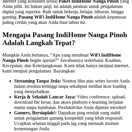
internet yang konsisten sesuai
Paket IndiHome Nanga Pinoh
yang
Anda pilih. Ini bukan janji, ini adalah jaminan untuk pengalaman
digital yang superior. Baik untuk bekerja, belajar, hiburan, hingga
gaming,
Pasang WiFi IndiHome Nanga Pinoh
adalah keputusan
paling cerdas yang akan Anda buat tahun ini.
Mengapa Pasang IndiHome Nanga Pinoh
Adalah Langkah Tepat?
Mungkin Anda bertanya, “Apa yang membuat
WiFi IndiHome
Nanga Pinoh
begitu spesial?” Jawabannya sederhana: Kualitas,
Kecepatan, dan Keterjangkauan. Kami tidak hanya menjual internet,
kami menjual pengalaman. Bayangkan:
Streaming Tanpa Jeda:
Nonton film atau series favorit Anda
dalam resolusi tertinggi tanpa sekalipun melihat ikon loading
yang menyebalkan.
Kerja & Sekolah Lancar Jaya:
Video conference, upload-
download file besar, dan akses platform e-learning berjalan
mulus tanpa hambatan. Produktivitas Anda dijamin meroket!
Gamers, Bersiaplah!:
Dapatkan ping rendah yang stabil
untuk pengalaman gaming kompetitif yang lebih responsif.
Ucapkan selamat tinggal pada lag yang merusak momen
kemenangan Anda.