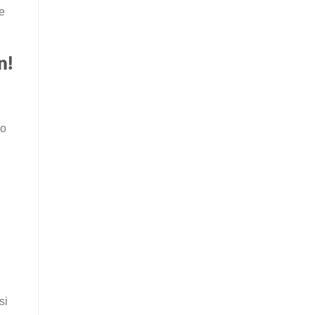
e
n!
eo
si