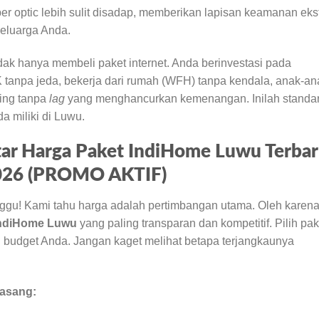
ber optic lebih sulit disadap, memberikan lapisan keamanan eks
 keluarga Anda.
idak hanya membeli paket internet. Anda berinvestasi pada
4K tanpa jeda, bekerja dari rumah (WFH) tanpa kendala, anak-an
ming tanpa
lag
yang menghancurkan kemenangan. Inilah standa
a miliki di Luwu.
 Harga Paket IndiHome Luwu Terba
2026 (PROMO AKTIF)
nggu! Kami tahu harga adalah pertimbangan utama. Oleh karen
IndiHome Luwu
yang paling transparan dan kompetitif. Pilih pak
 budget Anda. Jangan kaget melihat betapa terjangkaunya
asang: