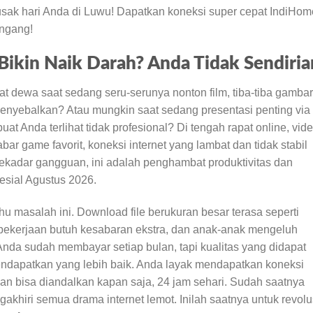
usak hari Anda di Luwu! Dapatkan koneksi super cepat IndiHom
engang!
Bikin Naik Darah? Anda Tidak Sendiria
at dewa saat sedang seru-serunya nonton film, tiba-tiba gambar
nyebalkan? Atau mungkin saat sedang presentasi penting via
at Anda terlihat tidak profesional? Di tengah rapat online, vid
ar game favorit, koneksi internet yang lambat dan tidak stabil
sekadar gangguan, ini adalah penghambat produktivitas dan
esial Agustus 2026.
ahu masalah ini. Download file berukuran besar terasa seperti
pekerjaan butuh kesabaran ekstra, dan anak-anak mengeluh
nda sudah membayar setiap bulan, tapi kualitas yang didapat
endapatkan yang lebih baik. Anda layak mendapatkan koneksi
 dan bisa diandalkan kapan saja, 24 jam sehari. Sudah saatnya
gakhiri semua drama internet lemot. Inilah saatnya untuk revolu