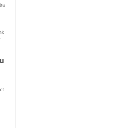
tra
ak
r
ru
a
et