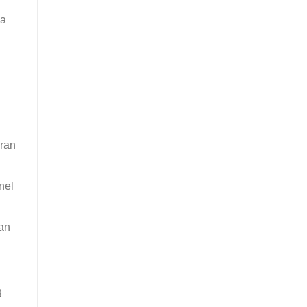
ua
uran
nel
an
g