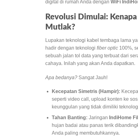
digital di rumah Anda dengan
WiFi IndiH
Revolusi Dimulai: Kenap
Mutlak?
Lupakan teknologi kabel tembaga lama y
hadir dengan teknologi
fiber optic
100%, se
sebuah jalan tol data yang terbuat dari s
cahaya. Inilah yang akan Anda dapatkan.
Apa bedanya?
Sangat Jauh!
Kecepatan Simetris (Hampir):
Kecepat
seperti video call, upload konten ke sos
keunggulan yang tidak dimiliki teknologi
Tahan Banting:
Jaringan
IndiHome Fi
hujan badai atau panas terik dibandingk
Anda paling membutuhkannya.