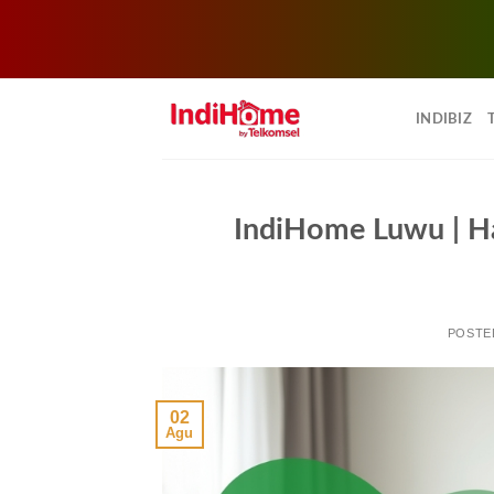
Skip
to
INDIBIZ
content
IndiHome Luwu | H
POSTE
02
Agu