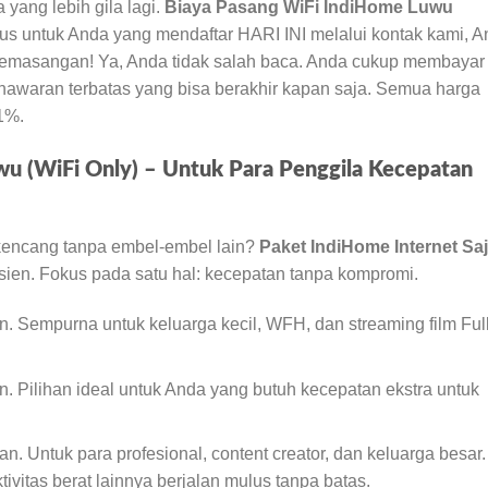
yang lebih gila lagi.
Biaya Pasang WiFi IndiHome Luwu
us untuk Anda yang mendaftar HARI INI melalui kontak kami, 
pemasangan! Ya, Anda tidak salah baca. Anda cukup membaya
penawaran terbatas yang bisa berakhir kapan saja. Semua harga
1%.
wu (WiFi Only) – Untuk Para Penggila Kecepatan
 kencang tanpa embel-embel lain?
Paket IndiHome Internet Sa
isien. Fokus pada satu hal: kecepatan tanpa kompromi.
n. Sempurna untuk keluarga kecil, WFH, dan streaming film Ful
n. Pilihan ideal untuk Anda yang butuh kecepatan ekstra untuk
n. Untuk para profesional, content creator, dan keluarga besar.
ivitas berat lainnya berjalan mulus tanpa batas.