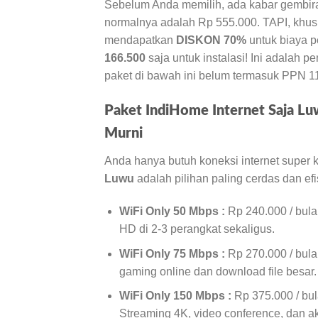
Sebelum Anda memilih, ada kabar gembira 
normalnya adalah Rp 555.000. TAPI, khus
mendapatkan
DISKON 70%
untuk biaya 
166.500
saja untuk instalasi! Ini adalah 
paket di bawah ini belum termasuk PPN 1
Paket IndiHome Internet Saja Lu
Murni
Anda hanya butuh koneksi internet super
Luwu
adalah pilihan paling cerdas dan ef
WiFi Only 50 Mbps :
Rp 240.000 / bula
HD di 2-3 perangkat sekaligus.
WiFi Only 75 Mbps :
Rp 270.000 / bula
gaming online dan download file besar.
WiFi Only 150 Mbps :
Rp 375.000 / bula
Streaming 4K, video conference, dan akt