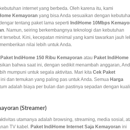
ebutuhan internet yang berbeda. Oleh karena itu, kami
iHome Kemayoran
yang bisa Anda sesuaikan dengan kebutuh
engar tentang paket lama seperti
IndiHome 10Mbps Kemayo
an
. Namun, seiring berkembangnya teknologi dan kebutuhan
et tersebut. Kini, kecepatan minimal yang kami tawarkan jauh le
 memberikan nilai lebih untuk Anda.
i
Paket IndiHome 150 Ribu Kemayoran
atau
Paket IndiHome
masikan bahwa saat ini, dengan sedikit menambah anggaran, An
ih mumpuni untuk segala aktivitas. Mari kita
Cek Paket
t ini dan temukan yang paling pas untuk Anda. Semua
Harga
tum adalah biaya per bulan dan pastinya sepadan dengan kuali
mayoran (Streamer)
aktivitas utamanya adalah browsing, streaming, media sosial, a
anan TV kabel.
Paket IndiHome Internet Saja Kemayoran
ini