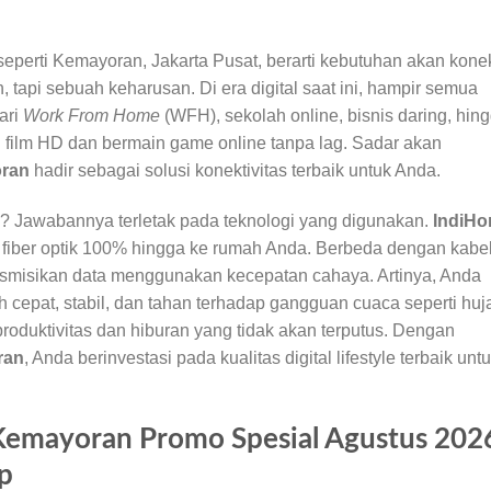
seperti Kemayoran, Jakarta Pusat, berarti kebutuhan akan kone
 tapi sebuah keharusan. Di era digital saat ini, hampir semua
ari
Work From Home
(WFH), sekolah online, bisnis daring, hin
g film HD dan bermain game online tanpa lag. Sadar akan
oran
hadir sebagai solusi konektivitas terbaik untuk Anda.
? Jawabannya terletak pada teknologi yang digunakan.
IndiH
fiber optik 100% hingga ke rumah Anda. Berbeda dengan kabe
ansmisikan data menggunakan kecepatan cahaya. Artinya, Anda
 cepat, stabil, dan tahan terhadap gangguan cuaca seperti huj
 produktivitas dan hiburan yang tidak akan terputus. Dengan
ran
, Anda berinvestasi pada kualitas digital lifestyle terbaik unt
Kemayoran Promo Spesial Agustus 202
p