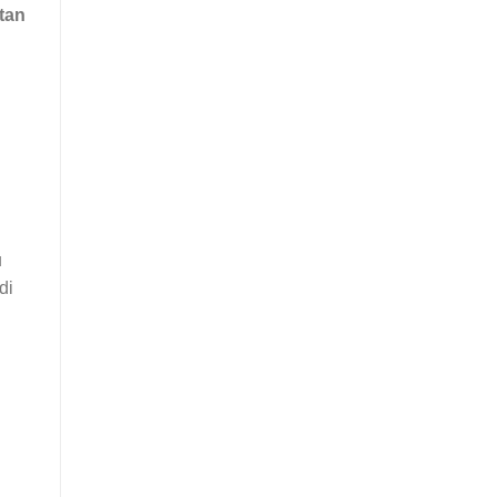
tan
u
di