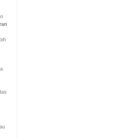
an
ran
bih
da
tas
tau