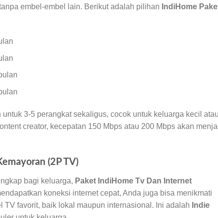
tanpa embel-embel lain. Berikut adalah pilihan
IndiHome Pake
ulan
ulan
bulan
bulan
tuk 3-5 perangkat sekaligus, cocok untuk keluarga kecil ata
content creator, kecepatan 150 Mbps atau 200 Mbps akan menja
Kemayoran (2P TV)
ngkap bagi keluarga,
Paket IndiHome Tv Dan Internet
ndapatkan koneksi internet cepat, Anda juga bisa menikmati
TV favorit, baik lokal maupun internasional. Ini adalah
Indie
uler untuk keluarga.