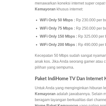
menawarkan koneksi internet super cepat 
Kemayoran
khusus internet:
WiFi Only 50 Mbps :
Rp 230.000 per b
WiFi Only 75 Mbps :
Rp 250.000 per b
WiFi Only 150 Mbps :
Rp 325.000 per 
WiFi Only 200 Mbps :
Rp 490.000 per 
Kecepatan 50 Mbps sudah sangat nyaman un
anak kos. Jika Anda seorang gamer atau 
pilihan yang sempurna.
Paket IndiHome TV Dan Internet 
Untuk Anda yang menginginkan hiburan le
Kemayoran
adalah jawabannya. Selain me
beragam tayangan berkualitas dari channel 
Home Paket Kemayoran
yang paling pop