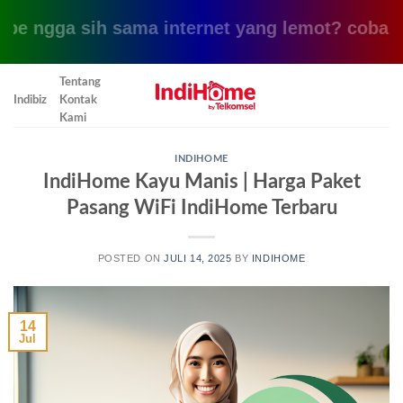
ngga sih sama internet yang lemot? coba pake y
Skip
Tentang
to
Indibiz
Kontak
content
Kami
INDIHOME
IndiHome Kayu Manis | Harga Paket
Pasang WiFi IndiHome Terbaru
POSTED ON
JULI 14, 2025
BY
INDIHOME
14
Jul