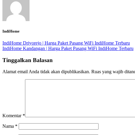
IndiHome
IndiHome Driyorejo | Harga Paket Pasang WiFi IndiHome Terbaru
IndiHome Kandangan | Harga Paket Pasang WiFi IndiHome Terbaru
Tinggalkan Balasan
Alamat email Anda tidak akan dipublikasikan.
Ruas yang wajib ditan
Komentar
*
Nama
*