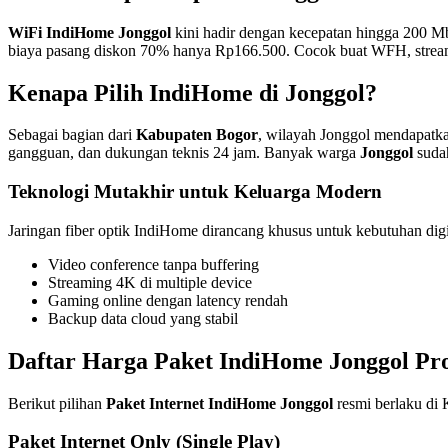
WiFi IndiHome Jonggol
kini hadir dengan kecepatan hingga 200 M
biaya pasang diskon 70% hanya Rp166.500. Cocok buat WFH, strea
Kenapa Pilih IndiHome di Jonggol?
Sebagai bagian dari
Kabupaten Bogor
, wilayah Jonggol mendapatkan
gangguan, dan dukungan teknis 24 jam. Banyak warga
Jonggol
sudah
Teknologi Mutakhir untuk Keluarga Modern
Jaringan fiber optik IndiHome dirancang khusus untuk kebutuhan dig
Video conference tanpa buffering
Streaming 4K di multiple device
Gaming online dengan latency rendah
Backup data cloud yang stabil
Daftar Harga Paket IndiHome Jonggol Pro
Berikut pilihan
Paket Internet IndiHome Jonggol
resmi berlaku di
Paket Internet Only (Single Play)