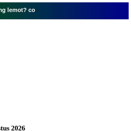
emot? coba pake yang ini, klik disini
tus 2026