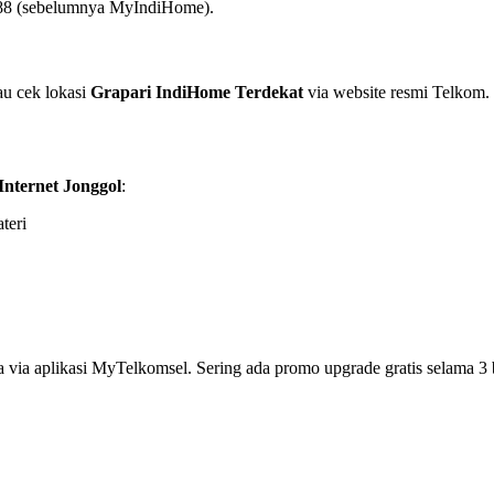
88 (sebelumnya MyIndiHome).
au cek lokasi
Grapari IndiHome Terdekat
via website resmi Telkom. 
Internet Jonggol
:
teri
a via aplikasi MyTelkomsel. Sering ada promo upgrade gratis selama 3