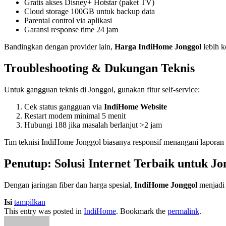
Gratis akses Disney+ Hotstar (paket TV)
Cloud storage 100GB untuk backup data
Parental control via aplikasi
Garansi response time 24 jam
Bandingkan dengan provider lain,
Harga IndiHome Jonggol
lebih k
Troubleshooting & Dukungan Teknis
Untuk gangguan teknis di Jonggol, gunakan fitur self-service:
Cek status gangguan via
IndiHome Website
Restart modem minimal 5 menit
Hubungi 188 jika masalah berlanjut >2 jam
Tim teknisi IndiHome Jonggol biasanya responsif menangani lapor
Penutup: Solusi Internet Terbaik untuk Jo
Dengan jaringan fiber dan harga spesial,
IndiHome Jonggol
menjadi 
Isi
tampilkan
This entry was posted in
IndiHome
. Bookmark the
permalink
.