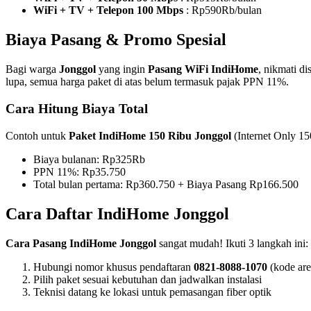
WiFi + TV + Telepon 100 Mbps
: Rp590Rb/bulan
Biaya Pasang & Promo Spesial
Bagi warga
Jonggol
yang ingin
Pasang WiFi IndiHome
, nikmati d
lupa, semua harga paket di atas belum termasuk pajak PPN 11%.
Cara Hitung Biaya Total
Contoh untuk
Paket IndiHome 150 Ribu Jonggol
(Internet Only 1
Biaya bulanan: Rp325Rb
PPN 11%: Rp35.750
Total bulan pertama: Rp360.750 + Biaya Pasang Rp166.500
Cara Daftar IndiHome Jonggol
Cara Pasang IndiHome Jonggol
sangat mudah! Ikuti 3 langkah ini:
Hubungi nomor khusus pendaftaran
0821-8088-1070
(kode are
Pilih paket sesuai kebutuhan dan jadwalkan instalasi
Teknisi datang ke lokasi untuk pemasangan fiber optik