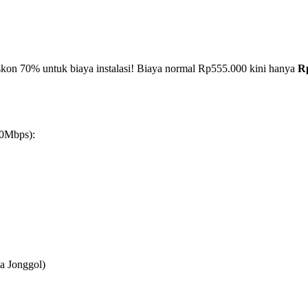
iskon 70% untuk biaya instalasi! Biaya normal Rp555.000 kini hanya
R
50Mbps):
a Jonggol)