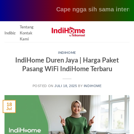
Cape ngga sih sama internet 
Skip
Tentang
to
Indibiz
Kontak
content
Kami
INDIHOME
IndiHome Duren Jaya | Harga Paket
Pasang WiFi IndiHome Terbaru
POSTED ON
JULI 18, 2025
BY
INDIHOME
18
Jul