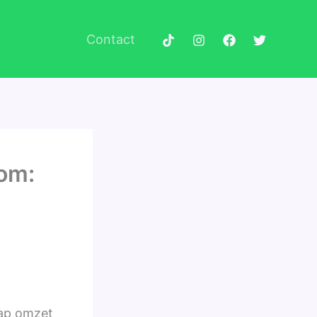
Contact
kom:
rap omzet