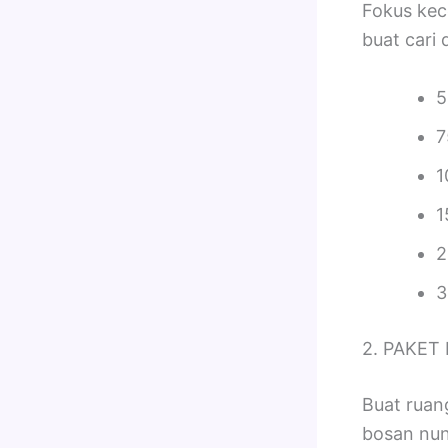
Fokus kec
buat cari d
5
7
1
1
2
3
2. PAKET 
Buat ruang
bosan nu