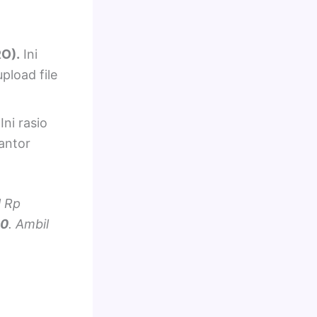
RO).
Ini
pload file
Ini rasio
antor
l Rp
00
. Ambil