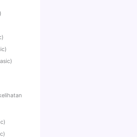
)
)
c)
ic)
asic)
kelihatan
ic)
c)