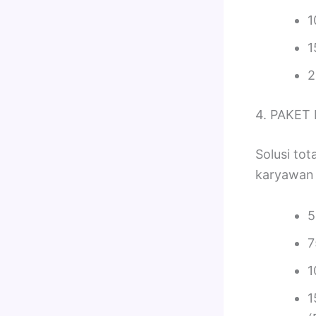
1
1
2
4. PAKET 
Solusi to
karyawan 
5
7
1
1