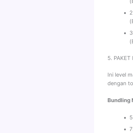
(
2
(
3
(
5. PAKET 
Ini level
dengan too
Bundling 
5
7