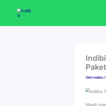
Lewati
ke
konten
Indib
Paket
Oleh
Indibiz
/
Masih pak