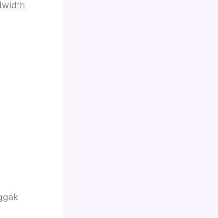
dwidth
nggak