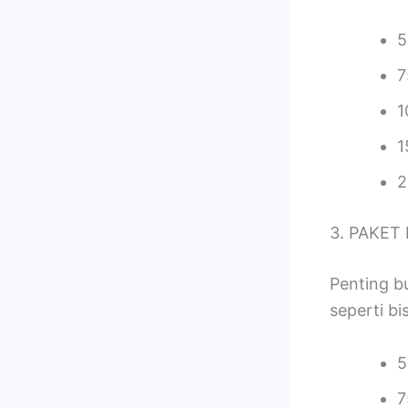
5
7
1
1
2
3. PAKET
Penting bu
seperti bi
5
7