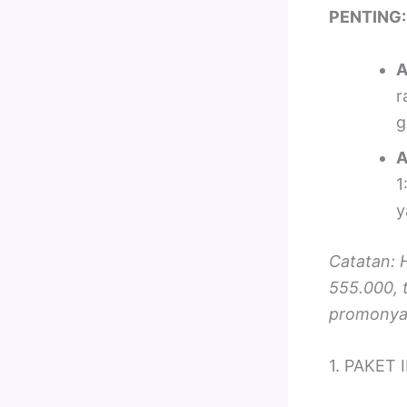
PENTING:
A
r
g
A
1
y
Catatan: 
555.000, 
promonya
1. PAKET 