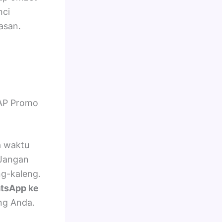
nci
asan.
AP Promo
a waktu
 Jangan
ng-kaleng.
tsApp ke
ng Anda.