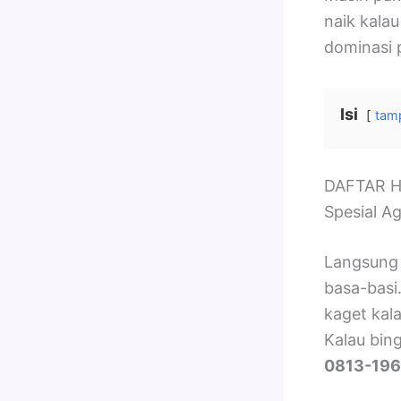
naik kalau
dominasi 
Isi
tamp
DAFTAR H
Spesial A
Langsung 
basa-basi.
kaget kal
Kalau bin
0813-196