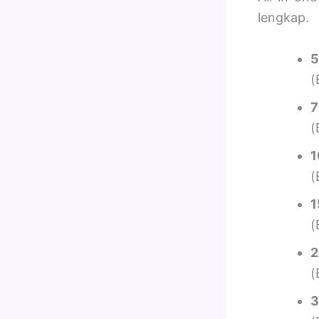
lengkap.
5
(
7
(
1
(
1
(
2
(
3