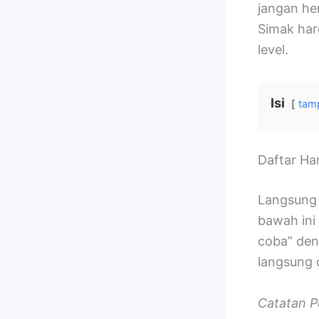
jangan he
Simak har
level.
Isi
tamp
Daftar Ha
Langsung s
bawah ini
coba” den
langsung 
Catatan P