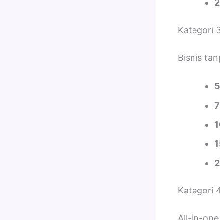
2
Kategori 
Bisnis tan
5
7
1
1
2
Kategori 4
All-in-one