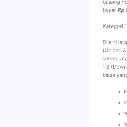
pasang no
bayar
Rp 
Kategori 1
Di sini le
(Upload &
server, at
1:2 (Down
biasa yan
5
7
1
1