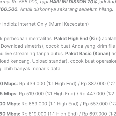
rmal Rp 555.000, tapi
HARI INI DISKON 70%
jadi An
166.500
. Ambil diskonnya sekarang sebelum hilang.
: Indibiz Internet Only (Murni Kecepatan)
tak perbedaan mentalitas.
Paket High End (Kiri)
adalah 
 Download simetris), cocok buat Anda yang kirim file
au live streaming tanpa putus.
Paket Basic (Kanan)
ad
load kencang, Upload standar), cocok buat operasio
g lebih banyak menarik data.
0 Mbps:
Rp 439.000 (1:1 High End) / Rp 387.000 (1:2
5 Mbps:
Rp 519.000 (1:1 High End) / Rp 447.000 (1:2 
00 Mbps:
Rp 669.000 (1:1 High End) / Rp 557.000 (1:
50 Mbps:
Rp 819.000 (1:1 High End) / Rp 697.000 (1:2