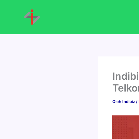
Lewati
ke
konten
Indibi
Telko
Oleh
Indibiz
/