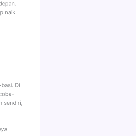
 depan.
p naik
basi. Di
“coba-
 sendiri,
aya