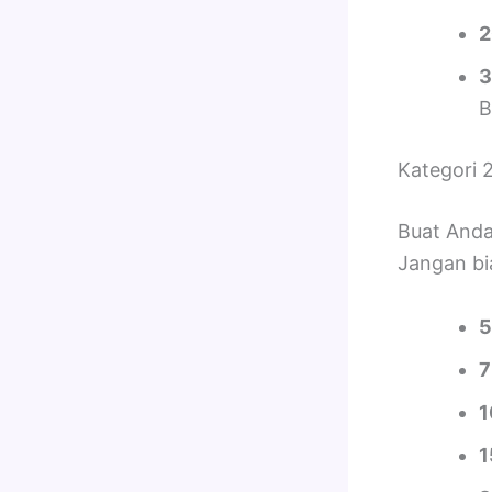
2
3
B
Kategori 2
Buat Anda 
Jangan bi
5
7
1
1