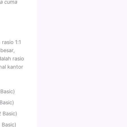
da cuma
rasio 1:1
 besar,
alah rasio
nal kantor
 Basic)
Basic)
2 Basic)
 Basic)