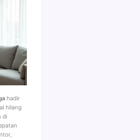
ga
hadir
l hilang
 di
epatan
ntor,