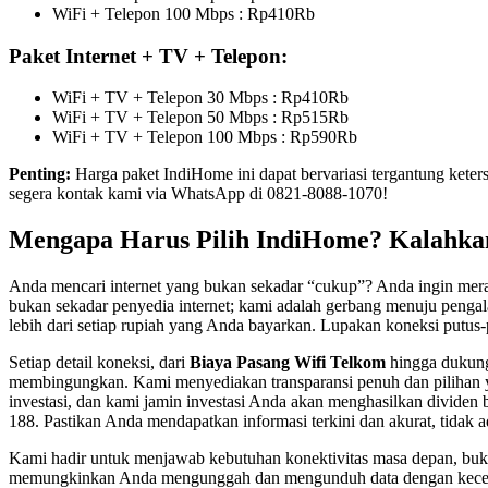
WiFi + Telepon 100 Mbps : Rp410Rb
Paket Internet + TV + Telepon:
WiFi + TV + Telepon 30 Mbps : Rp410Rb
WiFi + TV + Telepon 50 Mbps : Rp515Rb
WiFi + TV + Telepon 100 Mbps : Rp590Rb
Penting:
Harga paket IndiHome ini dapat bervariasi tergantung keter
segera kontak kami via WhatsApp di 0821-8088-1070!
Mengapa Harus Pilih IndiHome? Kalahkan
Anda mencari internet yang bukan sekadar “cukup”? Anda ingin mera
bukan sekadar penyedia internet; kami adalah gerbang menuju pengal
lebih dari setiap rupiah yang Anda bayarkan. Lupakan koneksi putus-pu
Setiap detail koneksi, dari
Biaya Pasang Wifi Telkom
hingga dukung
membingungkan. Kami menyediakan transparansi penuh dan pilihan 
investasi, dan kami jamin investasi Anda akan menghasilkan dividen
188. Pastikan Anda mendapatkan informasi terkini dan akurat, tidak 
Kami hadir untuk menjawab kebutuhan konektivitas masa depan, bukan 
memungkinkan Anda mengunggah dan mengunduh data dengan kecepata