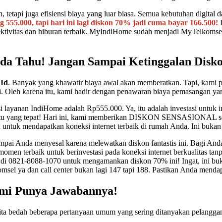
tetapi juga efisiensi biaya yang luar biasa. Semua kebutuhan digital d
55.000, tapi hari ini lagi diskon 70% jadi cuma bayar 166.500!
I
tivitas dan hiburan terbaik. MyIndiHome sudah menjadi MyTelkomsel y
a Tahu! Jangan Sampai Ketinggalan Diskon
 Id
. Banyak yang khawatir biaya awal akan memberatkan. Tapi, kami
Oleh karena itu, kami hadir dengan penawaran biaya pemasangan yan
i layanan IndiHome adalah Rp555.000. Ya, itu adalah investasi untuk i
 waktu yang tepat! Hari ini, kami memberikan DISKON SENSASIONAL s
tuk mendapatkan koneksi internet terbaik di rumah Anda. Ini bukan t
sampai Anda menyesal karena melewatkan diskon fantastis ini. Bagi An
momen terbaik untuk berinvestasi pada koneksi internet berkualitas ta
di 0821-8088-1070 untuk mengamankan diskon 70% ini! Ingat, ini bu
el ya dan call center bukan lagi 147 tapi 188. Pastikan Anda menda
mi Punya Jawabannya!
ta bedah beberapa pertanyaan umum yang sering ditanyakan pelanggan