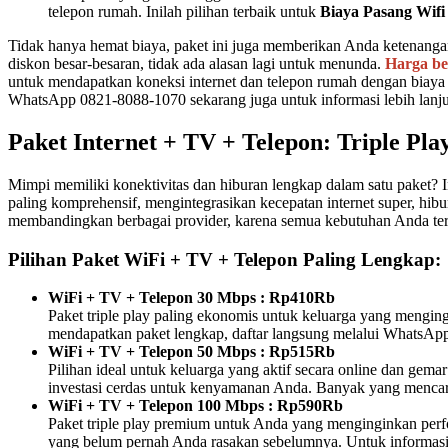
telepon rumah. Inilah pilihan terbaik untuk
Biaya Pasang Wif
Tidak hanya hemat biaya, paket ini juga memberikan Anda ketenangan
diskon besar-besaran, tidak ada alasan lagi untuk menunda.
Harga be
untuk mendapatkan koneksi internet dan telepon rumah dengan biay
WhatsApp 0821-8088-1070 sekarang juga untuk informasi lebih lanju
Paket Internet + TV + Telepon: Triple P
Mimpi memiliki konektivitas dan hiburan lengkap dalam satu paket? 
paling komprehensif, mengintegrasikan kecepatan internet super, hib
membandingkan berbagai provider, karena semua kebutuhan Anda terp
Pilihan Paket WiFi + TV + Telepon Paling Lengkap:
WiFi + TV + Telepon 30 Mbps : Rp410Rb
Paket triple play paling ekonomis untuk keluarga yang menging
mendapatkan paket lengkap, daftar langsung melalui WhatsA
WiFi + TV + Telepon 50 Mbps : Rp515Rb
Pilihan ideal untuk keluarga yang aktif secara online dan ge
investasi cerdas untuk kenyamanan Anda. Banyak yang menca
WiFi + TV + Telepon 100 Mbps : Rp590Rb
Paket triple play premium untuk Anda yang menginginkan perfor
yang belum pernah Anda rasakan sebelumnya. Untuk informasi