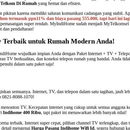
i Telkom Di Rumah
yang hemat dan efisien.
 pikiran karena memiliki saluran komunikasi cadangan yang stabil. A
lum termasuk ppn11% dan biaya pasang 555.000, tapi hari ini lag
a pemasangan super rendah. MyIndiHome sudah menjadi MyTelkomsel ya 
t dan pendaftaran!
lay Terbaik untuk Rumah Modern Anda!
IndiHome wujudkan impian Anda dengan Paket Internet + TV + Telepon, 
uran TV berkualitas, dan koneksi telepon rumah yang handal. Anda tida
enuhi dalam satu paket saja!
inkan semuanya. Internet, TV, dan telepon dalam satu tagihan, jauh le
pp 0821-8088-1070!
mar menonton TV. Kecepatan internet yang cukup untuk semua anggota ke
ri
Indihome 400 Ribu
, tapi paket ini menawarkan lebih banyak nilai!
ma terbaik. Internet super cepat, pilihan channel TV terlengkap, dan
 detail mengenai
Harga Pasang Indihome Wifi Id
, segera hubungi k