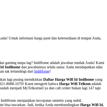
nda! Untuk informasi harga pasti dan ketersediaan di tempat Anda,
g, dan gaming tanpa lag? IndiHome adalah jawaban mutlak Anda! Kami
 Id Indihome
dan jawabannya selalu sama: Anda mendapatkan nilai
an tak tertandingi dari
IndiHome
!
akan lagi pusing memikirkan
Daftar Harga Wifi Id Indihome
yang
p 0821-8088-1070! Kami mengerti bahwa
Harga Wifi Telkom
adalah
 sudah menjadi MyTelkomsel ya dan call center bukan lagi 147 tapi
 IndiHome menjanjikan kecepatan simetris yang stabil,
in bisa tawarkan. Jadi, ketika Anda membandingkan
Harga Wifi Id
,