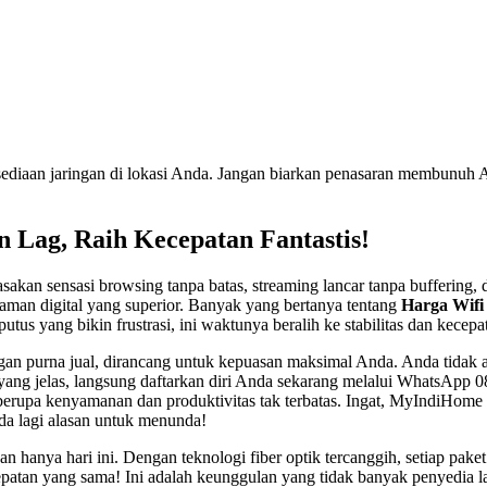
sediaan jaringan di lokasi Anda. Jangan biarkan penasaran membunuh A
 Lag, Raih Kecepatan Fantastis!
sakan sensasi browsing tanpa batas, streaming lancar tanpa bufferin
aman digital yang superior. Banyak yang bertanya tentang
Harga Wifi
tus yang bikin frustrasi, ini waktunya beralih ke stabilitas dan kecepat
an purna jual, dirancang untuk kepuasan maksimal Anda. Anda tidak 
yang jelas, langsung daftarkan diri Anda sekarang melalui WhatsAp
 berupa kenyamanan dan produktivitas tak terbatas. Ingat, MyIndiHome
ada lagi alasan untuk menunda!
hanya hari ini. Dengan teknologi fiber optik tercanggih, setiap paket
n yang sama! Ini adalah keunggulan yang tidak banyak penyedia la