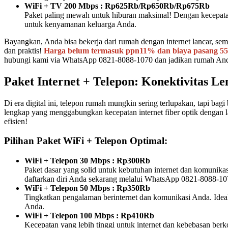
WiFi + TV 200 Mbps : Rp625Rb/Rp650Rb/Rp675Rb
Paket paling mewah untuk hiburan maksimal! Dengan kecepatan t
untuk kenyamanan keluarga Anda.
Bayangkan, Anda bisa bekerja dari rumah dengan internet lancar, se
dan praktis!
Harga belum termasuk ppn11% dan biaya pasang 555.0
hubungi kami via WhatsApp 0821-8088-1070 dan jadikan rumah Anda 
Paket Internet + Telepon: Konektivitas L
Di era digital ini, telepon rumah mungkin sering terlupakan, tapi bag
lengkap yang menggabungkan kecepatan internet fiber optik dengan 
efisien!
Pilihan Paket WiFi + Telepon Optimal:
WiFi + Telepon 30 Mbps : Rp300Rb
Paket dasar yang solid untuk kebutuhan internet dan komunik
daftarkan diri Anda sekarang melalui WhatsApp 0821-8088-10
WiFi + Telepon 50 Mbps : Rp350Rb
Tingkatkan pengalaman berinternet dan komunikasi Anda. Ideal u
Anda.
WiFi + Telepon 100 Mbps : Rp410Rb
Kecepatan yang lebih tinggi untuk internet dan kebebasan be