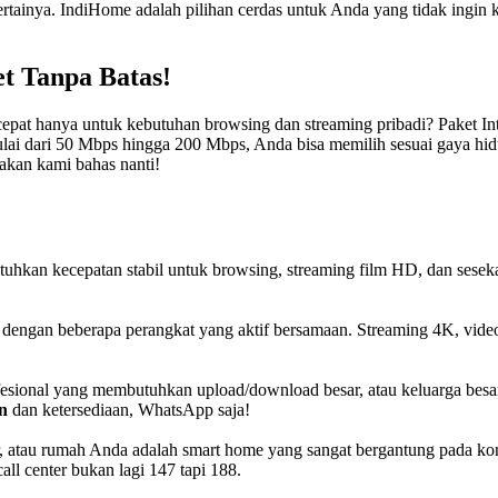
tainya. IndiHome adalah pilihan cerdas untuk Anda yang tidak ingin 
et Tanpa Batas!
 cepat hanya untuk kebutuhan browsing dan streaming pribadi? Paket In
lai dari 50 Mbps hingga 200 Mbps, Anda bisa memilih sesuai gaya hidu
akan kami bahas nanti!
uhkan kecepatan stabil untuk browsing, streaming film HD, dan sesek
 dengan beberapa perangkat yang aktif bersamaan. Streaming 4K, vide
esional yang membutuhkan upload/download besar, atau keluarga besar 
n
dan ketersediaan, WhatsApp saja!
, atau rumah Anda adalah smart home yang sangat bergantung pada koneksi
l center bukan lagi 147 tapi 188.