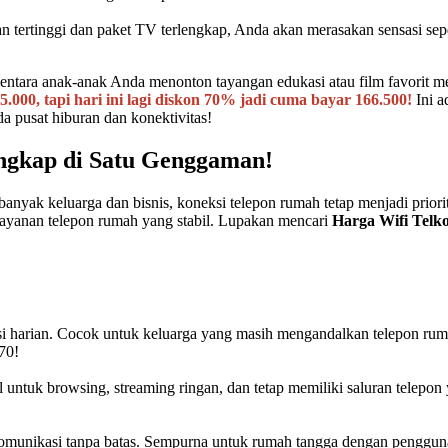
ertinggi dan paket TV terlengkap, Anda akan merasakan sensasi seperti
mentara anak-anak Anda menonton tayangan edukasi atau film favorit m
00, tapi hari ini lagi diskon 70% jadi cuma bayar 166.500!
Ini a
pusat hiburan dan konektivitas!
engkap di Satu Genggaman!
i banyak keluarga dan bisnis, koneksi telepon rumah tetap menjadi prio
layanan telepon rumah yang stabil. Lupakan mencari
Harga Wifi Telk
asi harian. Cocok untuk keluarga yang masih mengandalkan telepon rum
70!
ntuk browsing, streaming ringan, dan tetap memiliki saluran telepon ya
rkomunikasi tanpa batas. Sempurna untuk rumah tangga dengan penggun