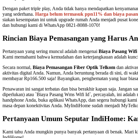
Dengan paket triple play, Anda tidak hanya mendapatkan kenyamanan, 
yang sederhana.
Harga belum termasuk ppn11% dan biaya pasang 5
siakan kesempatan ini untuk upgrade rumah Anda menjadi pusat konek
dan hubungi kami di WhatsApp 0821-8088-1070!
Rincian Biaya Pemasangan yang Harus And
Pertanyaan yang sering muncul adalah mengenai
Biaya Pasang Wifi
Kami memahami bahwa kemudahan dan keterjangkauan adalah kunci. 
Secara normal,
Biaya Pemasangan Fiber Optik Telkom
dan aktivas
aktivitas digital Anda. Namun, Anda beruntung berada di sini, di
membayar Rp166.500 saja! Bayangkan, penghematan yang luar biasa un
Penawaran ini sangat terbatas dan bisa berakhir kapan saja. Jangan 
diperlukan) atau `Biaya Pasang Wms Wifi Id`, percayalah, ini adalah 
handphone Anda, buka aplikasi WhatsApp, dan segera hubungi kami 
masa depan konektivitas Anda. MyIndiHome sudah menjadi MyTelkoms
Pertanyaan Umum Seputar IndiHome: Ka
Kami tahu Anda mungkin punya banyak pertanyaan di benak. Mari ki
IndiHome!