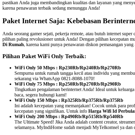
pastikan Anda juga membandingkan kualitas dan layanan yang menyer
karena penawaran terbaik sedang menunggu Anda!
Paket Internet Saja: Kebebasan Berintern
Anda seorang gamer sejati, pekerja remote, atau butuh internet super
pilihan paling revolusioner untuk Anda! Dengan pilihan kecepatan mu
Di Rumah
, karena kami punya penawaran diskon pemasangan yang 
Pilihan Paket WiFi Only Terbaik:
WiFi Only 50 Mbps : Rp230Rb/Rp240Rb/Rp270Rb
Sempurna untuk rumah tangga kecil atau individu yang membut
sekarang via WhatsApp 0821-8088-1070!
WiFi Only 75 Mbps : Rp250Rb/Rp270Rb/Rp290Rb
Tingkatkan pengalaman berinternet Anda! Ideal untuk keluarga
baca, segera hubungi kami!
WiFi Only 150 Mbps : Rp325Rb/Rp375Rb/Rp375Rb
Ini adalah kecepatan yang memanjakan! Cocok untuk para prof
kecepatan yang signifikan. Untuk info
Harga Wifi Id Perbula
WiFi Only 200 Mbps : Rp490Rb/Rp515Rb/Rp540Rb
The Ultimate Speed! Jika Anda adalah content creator, streamer
selamanya. MyIndiHome sudah menjadi MyTelkomsel ya dan cal