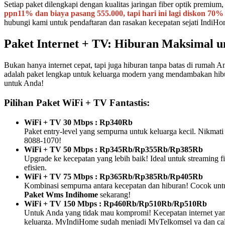
Setiap paket dilengkapi dengan kualitas jaringan fiber optik premium
ppn11% dan biaya pasang 555.000, tapi hari ini lagi diskon 70%
hubungi kami untuk pendaftaran dan rasakan kecepatan sejati IndiHo
Paket Internet + TV: Hiburan Maksimal u
Bukan hanya internet cepat, tapi juga hiburan tanpa batas di rumah A
adalah paket lengkap untuk keluarga modern yang mendambakan hibur
untuk Anda!
Pilihan Paket WiFi + TV Fantastis:
WiFi + TV 30 Mbps : Rp340Rb
Paket entry-level yang sempurna untuk keluarga kecil. Nikmati
8088-1070!
WiFi + TV 50 Mbps : Rp345Rb/Rp355Rb/Rp385Rb
Upgrade ke kecepatan yang lebih baik! Ideal untuk streaming 
efisien.
WiFi + TV 75 Mbps : Rp365Rb/Rp385Rb/Rp405Rb
Kombinasi sempurna antara kecepatan dan hiburan! Cocok untu
Paket Wms Indihome
sekarang!
WiFi + TV 150 Mbps : Rp460Rb/Rp510Rb/Rp510Rb
Untuk Anda yang tidak mau kompromi! Kecepatan internet yang 
keluarga. MyIndiHome sudah menjadi MyTelkomsel ya dan call 