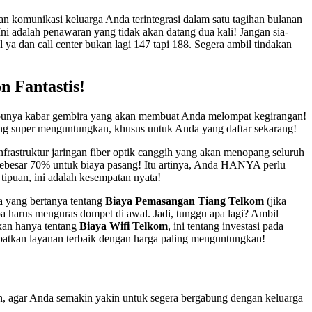
an komunikasi keluarga Anda terintegrasi dalam satu tagihan bulanan
ni adalah penawaran yang tidak akan datang dua kali! Jangan sia-
a dan call center bukan lagi 147 tapi 188. Segera ambil tindakan
 Fantastis!
 punya kabar gembira yang akan membuat Anda melompat kegirangan!
g super menguntungkan, khusus untuk Anda yang daftar sekarang!
nfrastruktur jaringan fiber optik canggih yang akan menopang seluruh
ebesar 70% untuk biaya pasang! Itu artinya, Anda HANYA perlu
ipuan, ini adalah kesempatan nyata!
da yang bertanya tentang
Biaya Pemasangan Tiang Telkom
(jika
npa harus menguras dompet di awal. Jadi, tunggu apa lagi? Ambil
kan hanya tentang
Biaya Wifi Telkom
, ini tentang investasi pada
patkan layanan terbaik dengan harga paling menguntungkan!
, agar Anda semakin yakin untuk segera bergabung dengan keluarga