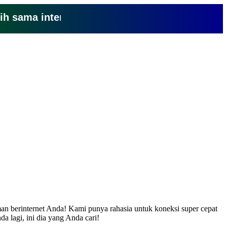
ma internet yang lemot? coba pake yang ini, kli
an berinternet Anda! Kami punya rahasia untuk koneksi super cepat
 lagi, ini dia yang Anda cari!