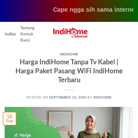
Cape ngga sih sama internet yan
Skip
Tentang
to
Indibiz
Kontak
content
Kami
INDIHOME
Harga IndiHome Tanpa Tv Kabel |
Harga Paket Pasang WiFi IndiHome
Terbaru
POSTED ON
SEPTEMBER 10, 2025
BY
INDIHOME
10
Sep