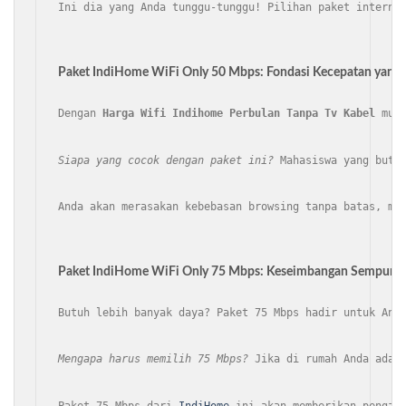
Ini dia yang Anda tunggu-tunggu! Pilihan paket interne
Paket IndiHome WiFi Only 50 Mbps: Fondasi Kecepatan yang 
Dengan 
Harga Wifi Indihome Perbulan Tanpa Tv Kabel
 mul
Siapa yang cocok dengan paket ini?
 Mahasiswa yang butu
Anda akan merasakan kebebasan browsing tanpa batas, me
Paket IndiHome WiFi Only 75 Mbps: Keseimbangan Sempurna
Butuh lebih banyak daya? Paket 75 Mbps hadir untuk And
Mengapa harus memilih 75 Mbps?
 Jika di rumah Anda ada 
Paket 75 Mbps dari 
IndiHome
 ini akan memberikan pengal