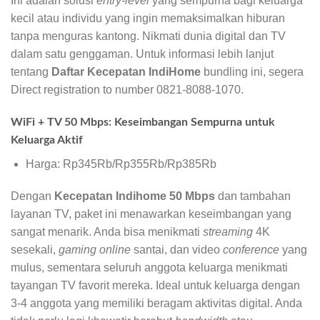
Ini adalah solusi
entry-level
yang sempurna bagi keluarga
kecil atau individu yang ingin memaksimalkan hiburan
tanpa menguras kantong. Nikmati dunia digital dan TV
dalam satu genggaman. Untuk informasi lebih lanjut
tentang
Daftar Kecepatan IndiHome
bundling ini, segera
Direct registration to number 0821-8088-1070.
WiFi + TV 50 Mbps: Keseimbangan Sempurna untuk
Keluarga Aktif
Harga: Rp345Rb/Rp355Rb/Rp385Rb
Dengan
Kecepatan Indihome 50 Mbps
dan tambahan
layanan TV, paket ini menawarkan keseimbangan yang
sangat menarik. Anda bisa menikmati
streaming
4K
sesekali,
gaming online
santai, dan video
conference
yang
mulus, sementara seluruh anggota keluarga menikmati
tayangan TV favorit mereka. Ideal untuk keluarga dengan
3-4 anggota yang memiliki beragam aktivitas digital. Anda