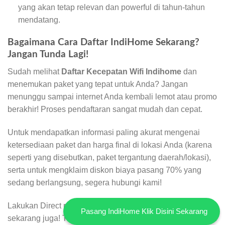
yang akan tetap relevan dan powerful di tahun-tahun
mendatang.
Bagaimana Cara Daftar IndiHome Sekarang?
Jangan Tunda Lagi!
Sudah melihat
Daftar Kecepatan Wifi Indihome
dan
menemukan paket yang tepat untuk Anda? Jangan
menunggu sampai internet Anda kembali lemot atau promo
berakhir! Proses pendaftaran sangat mudah dan cepat.
Untuk mendapatkan informasi paling akurat mengenai
ketersediaan paket dan harga final di lokasi Anda (karena
seperti yang disebutkan, paket tergantung daerah/lokasi),
serta untuk mengklaim diskon biaya pasang 70% yang
sedang berlangsung, segera hubungi kami!
Lakukan Direct registration to number 0821-8088-1070
Pasang IndiHome Klik Disini Sekarang
sekarang juga! Tim ahli kami siap membantu Anda memilih