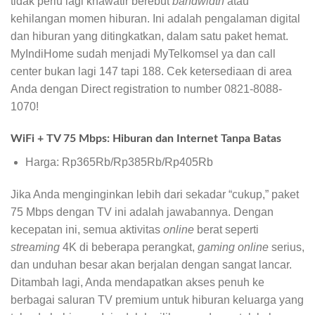
tidak perlu lagi khawatir berebut
bandwidth
atau
kehilangan momen hiburan. Ini adalah pengalaman digital
dan hiburan yang ditingkatkan, dalam satu paket hemat.
MyIndiHome sudah menjadi MyTelkomsel ya dan call
center bukan lagi 147 tapi 188. Cek ketersediaan di area
Anda dengan Direct registration to number 0821-8088-
1070!
WiFi + TV 75 Mbps: Hiburan dan Internet Tanpa Batas
Harga: Rp365Rb/Rp385Rb/Rp405Rb
Jika Anda menginginkan lebih dari sekadar “cukup,” paket
75 Mbps dengan TV ini adalah jawabannya. Dengan
kecepatan ini, semua aktivitas
online
berat seperti
streaming
4K di beberapa perangkat,
gaming online
serius,
dan unduhan besar akan berjalan dengan sangat lancar.
Ditambah lagi, Anda mendapatkan akses penuh ke
berbagai saluran TV premium untuk hiburan keluarga yang