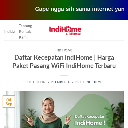
Cape ngga sih sama internet yang lemot
Skip
Tentang
to
Indibiz
Kontak
content
Kami
INDIHOME
Daftar Kecepatan IndiHome | Harga
Paket Pasang WiFi IndiHome Terbaru
POSTED ON
SEPTEMBER 4, 2025
BY
INDIHOME
04
Sep