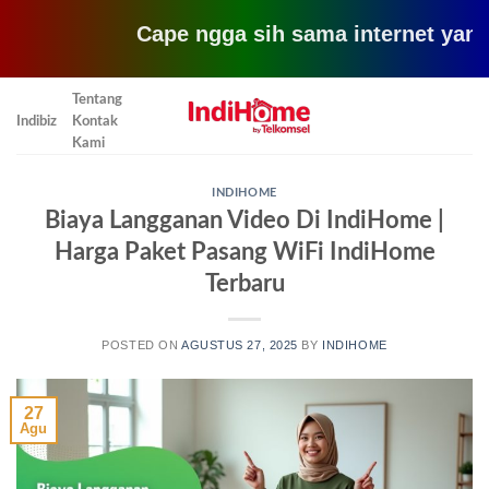
Cape ngga sih sama internet yang lemot
Skip
Tentang
to
Indibiz
Kontak
content
Kami
INDIHOME
Biaya Langganan Video Di IndiHome |
Harga Paket Pasang WiFi IndiHome
Terbaru
POSTED ON
AGUSTUS 27, 2025
BY
INDIHOME
27
Agu