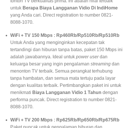
tonton TV berkualitas prima. Ini adalah nilai terbaik
untuk
Berapa Biaya Langganan Vidio Di IndiHome
yang Anda cari. Direct registration to number 0821-
8088-1070.
WiFi + TV 150 Mbps : Rp460Rb/Rp510Rb/Rp510Rb
Untuk Anda yang menginginkan kecepatan tak
tertandingi dan hiburan tanpa batas, paket 150 Mbps ini
adalah jawabannya. Ideal untuk
power user
dan
keluarga besar yang ingin pengalaman
streaming
dan
menonton TV terbaik. Semua perangkat terhubung
tanpa hambatan, dan semua mata tertuju pada layar
dengan kualitas terbaik. Pertimbangkan paket ini untuk
menikmati
Biaya Langganan Vidio 1 Tahun
dengan
performa puncak. Direct registration to number 0821-
8088-1070.
WiFi + TV 200 Mbps : Rp625Rb/Rp650Rb/Rp675Rb
Paket puncak untuk pengalaman hiburan dan