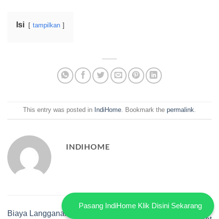
Isi
tampilkan
This entry was posted in
IndiHome
. Bookmark the
permalink
.
INDIHOME
Pasang IndiHome Klik Disini Sekarang
Biaya Langganan Vidio Di
Biaya Langganan Useetv |